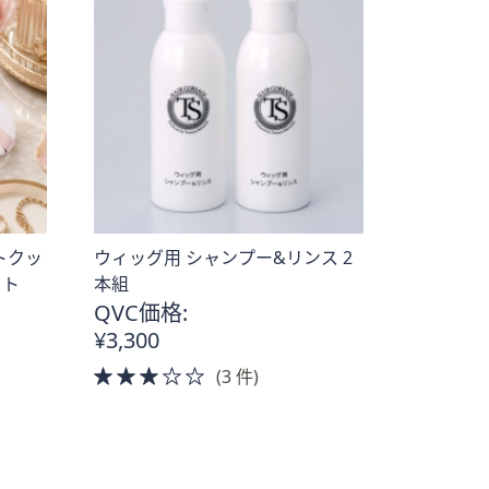
トクッ
ウィッグ用 シャンプー&リンス 2
ット
本組
QVC価格:
¥3,300
3.0
(3 件)
of
5
Stars