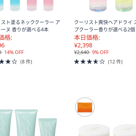
リスト塗るネッククーラー ア
クーリスト爽快ヘアドライ 
ーヌ 香りが選べる4本
プクーラー香りが選べる2個
価格:
本日価格:
96
¥2,398
0
14% OFF
¥2,640
9% OFF
4.0
3.5
(8 件)
(12 件)
of
of
5
5
Stars
Stars