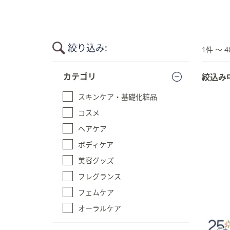
キ
ー
ま
た
絞り込み:
1件 〜 4
は
タ
商
カテゴリ
絞込み
品
ッ
一
チ
スキンケア・基礎化粧品
覧
デ
に
コスメ
バ
ス
イ
ヘアケア
キ
ス
ッ
ボディケア
で
プ
美容グッズ
す
左
る
フレグランス
右
に
フェムケア
ス
オーラルケア
ワ
イ