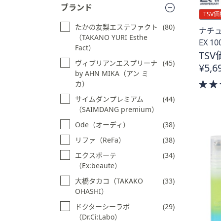
ブランド
プ
TSV価
し
たかの友梨エステファクト
(80)
ナチ
て
（TAKANO YURI Esthe
EX 1
閲
Fact）
TSV
覧
ヴィブリアンエスプリーナ
(45)
¥5,6
で
by AHN MIKA（アン ミ
き
カ）
ま
サイムダンプレミアム
(44)
す
（SAIMDANG premium）
Ode（オーディ）
(38)
リファ（ReFa）
(38)
エクスボーテ
(34)
（Ex:beaute）
大橋タカコ（TAKAKO
(33)
OHASHI）
ドクターシーラボ
(29)
（Dr.Ci:Labo）