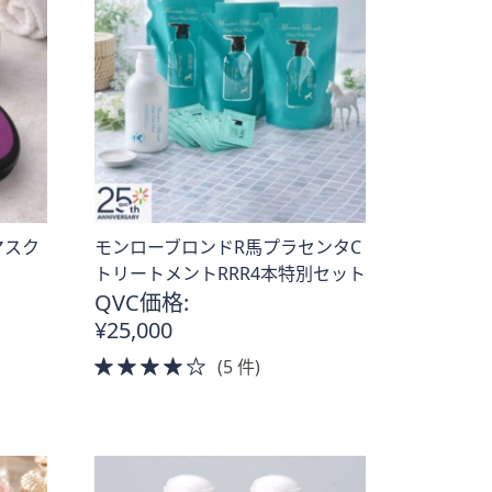
マスク
モンローブロンドR馬プラセンタC
トリートメントRRR4本特別セット
QVC価格:
¥25,000
4.0
(5 件)
of
5
Stars