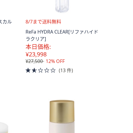
送
スカル
8/7まで送料無料
料
ReFa HYDRA CLEAR[リファハイド
無
ラクリア]
料
本日価格:
¥23,998
¥27,500
12% OFF
1.5
(13 件)
of
5
Stars