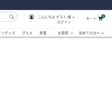
0
こんにちは
ゲスト 様
カート
ログイン
Cart is Empty
C
チングッズ
グルメ
家電
お買得
初めての方へ