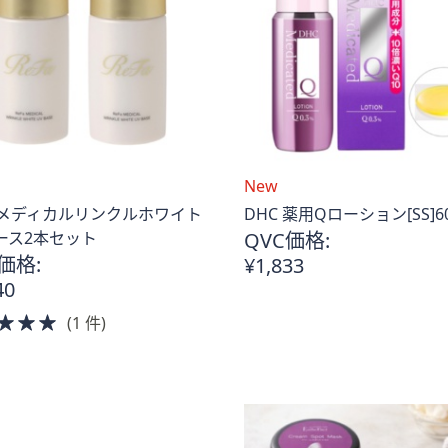
New
a メディカルリンクルホワイト
DHC 薬用Qローション[SS]
ース2本セット
QVC価格:
価格:
¥1,833
40
5.0
(1 件)
of
5
Stars