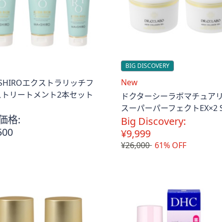
BIG DISCOVERY
送
New
SHIROエクストラリッチフ
料
ストリートメント2本セット
ドクターシーラボマチュア
無
g
スーパーパーフェクトEX×2 S
料
価格:
Big Discovery:
500
¥9,999
¥26,000
61% OFF