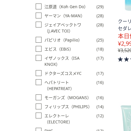
江原道（Koh Gen Do）
(29)
ヤーマン（YA-MAN）
(28)
クー
ジェイアベックトワ
(28)
セダレ
（J.AVEC TOI）
本日
パピリオ（Papilio）
(25)
¥2,9
エビス（EBiS）
(18)
¥3,52
イザノックス（ISA
(17)
KNOX）
ドクターズコスメYC
(17)
ヘパトリート
(16)
（HEPATREAT）
モーガンズ（MOGANS）
(16)
フィリップス（PHILIPS）
(14)
エレクトーレ
(12)
（ELECTORE）
DHC
(12)