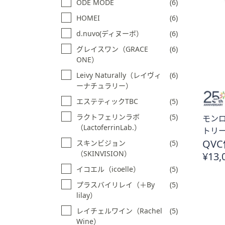
ODE MODE
(6)
HOMEI
(6)
d.nuvo(ディヌーボ）
(6)
グレイスワン（GRACE
(6)
ONE）
Leivy Naturally（レイヴィ
(6)
ーナチュラリー）
エステティックTBC
(5)
ラクトフェリンラボ
(5)
モン
（LactoferrinLab.）
トリー
QVC
スキンビジョン
(5)
（SKINVISION）
¥13,
イコエル（icoelle）
(5)
プラスバイリレイ（＋By
(5)
lilay）
レイチェルワイン（Rachel
(5)
Wine）