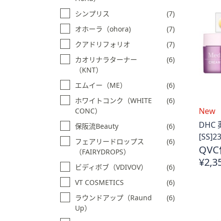
シンプリス
(7)
オホーラ（ohora)
(7)
クアドリフォリオ
(7)
カオリナラターナー
(6)
（KNT）
エムイー（ME）
(6)
ホワイトコンク（WHITE
(6)
New
CONC）
DHC
保阪流Beauty
(6)
[SS]2
フェアリードロップス
(6)
QVC
（FAIRYDROPS）
¥2,3
ビディボブ（VDIVOV）
(6)
VT COSMETICS
(6)
ラウンドアップ（Raund
(6)
Up）