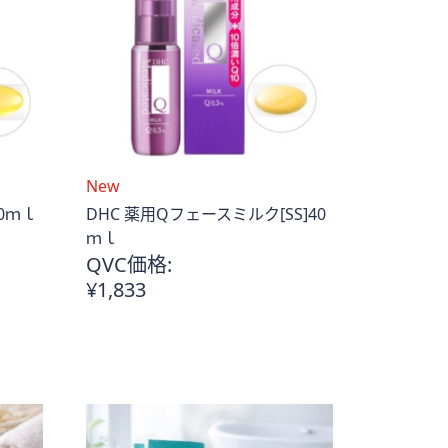
New
60ｍｌ
DHC 薬用Qフェースミルク[SS]40
ｍｌ
QVC価格:
¥1,833