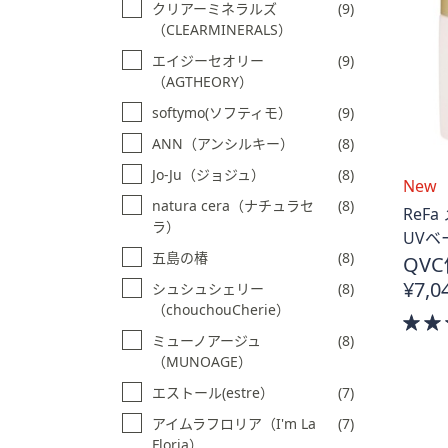
クリアーミネラルズ
(9)
（CLEARMINERALS）
エイジーセオリー
(9)
（AGTHEORY）
softymo(ソフティモ）
(9)
ANN（アンシルキー）
(8)
Jo-Ju（ジョジュ）
(8)
New
natura cera（ナチュラセ
(8)
ReF
ラ）
UVベ
五島の椿
(8)
QVC
¥7,0
シュシュシェリー
(8)
（chouchouCherie）
ミューノアージュ
(8)
（MUNOAGE）
エストール(estre）
(7)
アイムラフロリア（I'm La
(7)
Floria）