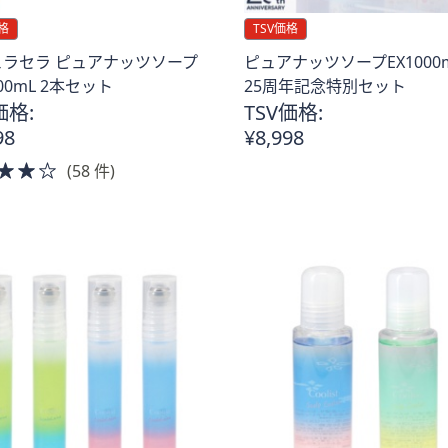
格
TSV価格
ュラセラ ピュアナッツソープ
ピュアナッツソープEX1000m
000mL 2本セット
25周年記念特別セット
価格:
TSV価格:
98
¥8,998
4.0
(58 件)
of
。
5
Stars