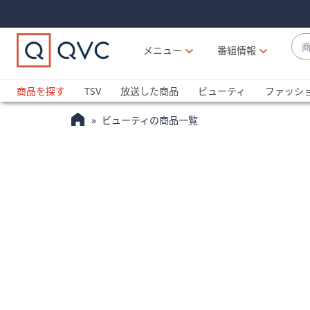
Skip
Skip
Navigation
Navigation
Links
Links2
商
メニュー
番組情報
品
候
ブ
補
ラ
商品を探す
TSV
放送した商品
ビューティ
ファッシ
が
ン
利
ビューティの商品一覧
ド
用
名
可
か
能
ら
な
探
場
す
合
上
下
の
矢
印