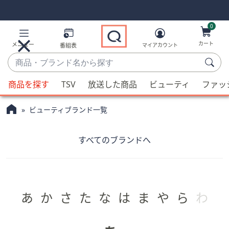
Skip
Skip
Navigation
Navigation
Links
Links2
0
カート
メニュー
番組表
マイアカウント
商
品・
候
ブ
商品を探す
TSV
放送した商品
ビューティ
ファッ
補
ラ
が
ン
ビューティブランド一覧
利
ド
用
名
可
すべてのブランドへ
か
能
ら
な
探
場
す
合、
あ
か
さ
た
な
は
ま
や
ら
わ
上
下
の