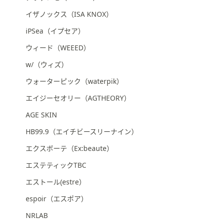
ス
ワ
イザノックス（ISA KNOX）
イ
iPSea（イプセア）
プ
し
ウィード（WEEED）
て
w/（ウィズ）
閲
ウォーターピック（waterpik）
覧
で
エイジーセオリー（AGTHEORY）
き
AGE SKIN
ま
す。
HB99.9（エイチビースリーナイン）
エクスボーテ（Ex:beaute）
エステティックTBC
エストール(estre）
espoir（エスポア）
NRLAB