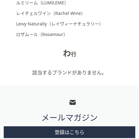
ルミリーム（LUMILEME）
レイチェルワイン（Rachel Wine）
Leivy Naturally（レイヴィーナチュラリー）
ロザムール（Rosamour）
わ
行
該当するブランドがありません。
フ
ッ
タ
メールマガジン
ー
メ
登録はこちら