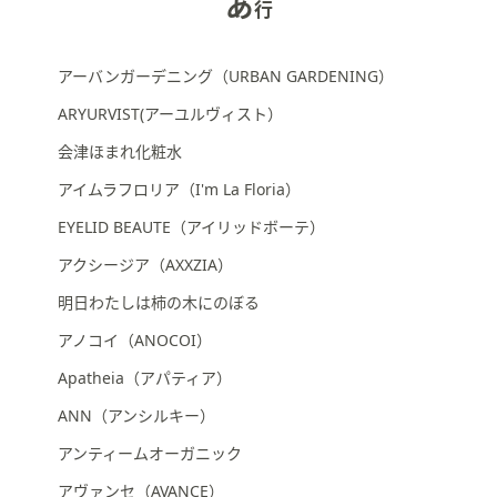
あ
行
矢
印
キ
アーバンガーデニング（URBAN GARDENING）
ー
ARYURVIST(アーユルヴィスト）
ま
た
会津ほまれ化粧水
は
アイムラフロリア（I'm La Floria）
タ
EYELID BEAUTE（アイリッドボーテ）
ッ
チ
アクシージア（AXXZIA）
デ
明日わたしは柿の木にのぼる
バ
イ
アノコイ（ANOCOI）
ス
Apatheia（アパティア）
で
ANN（アンシルキー）
左
右
アンティームオーガニック
に
アヴァンセ（AVANCE）