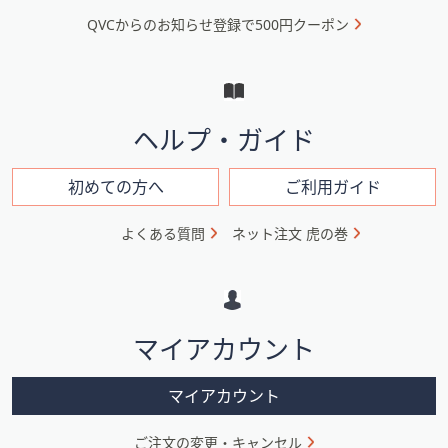
ニ
QVCからのお知らせ登録で500円クーポン
ュ
ー
と
イ
ヘルプ・ガイド
ン
フ
初めての方へ
ご利用ガイド
ォ
よくある質問
ネット注文 虎の巻
メ
ー
シ
マイアカウント
ョ
ン
マイアカウント
ご注文の変更・キャンセル