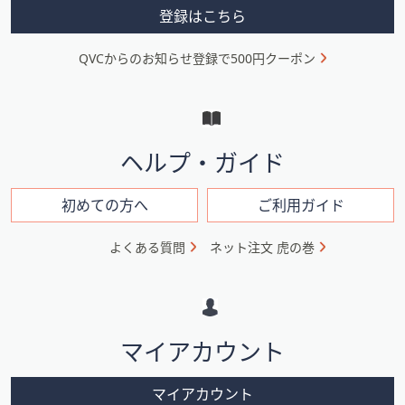
ス
メ
登録はこちら
ワ
ニ
イ
QVCからのお知らせ登録で500円クーポン
ュ
プ
し
ー
て
と
閲
イ
覧
ヘルプ・ガイド
で
ン
き
フ
初めての方へ
ご利用ガイド
ま
ォ
す。
よくある質問
ネット注文 虎の巻
メ
ー
シ
マイアカウント
ョ
ン
マイアカウント