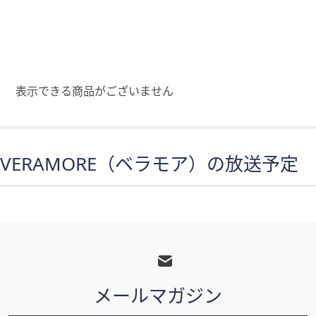
矢
印
キ
ー
ま
表示できる商品がございません
た
は
タ
ッ
VERAMORE（ベラモア）の放送予定
チ
デ
バ
イ
フ
ス
で
ッ
左
タ
右
メールマガジン
ー
に