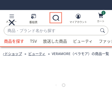
Skip
Skip
Navigation
Navigation
Links
Links2
0
カート
メニュー
番組表
マイアカウント
商
品・
候
ブ
商品を探す
TSV
放送した商品
ビューティ
ファッ
補
ラ
が
ン
ランドショップ
ビューティ
VERAMORE（ベラモア）の商品一覧
利
ド
用
名
可
か
能
ら
な
探
場
す
合、
上
下
の