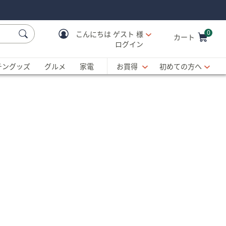
0
こんにちは
ゲスト 様
カート
ログイン
Cart is Empty
C
チングッズ
グルメ
家電
お買得
初めての方へ