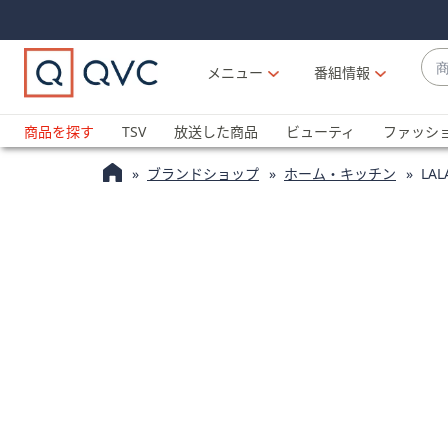
Skip
Skip
Navigation
Navigation
Links
Links2
商
メニュー
番組情報
品
候
ブ
補
ラ
商品を探す
TSV
放送した商品
ビューティ
ファッシ
が
ン
利
ブランドショップ
ホーム・キッチン
LA
ド
用
名
可
か
能
ら
な
探
場
す
合
上
下
の
矢
印