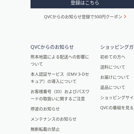
メ
登録はこちら
ニ
QVCからのお知らせ登録で500円クーポン
ュ
ー
と
イ
QVCからのお知らせ
ショッピングガ
ン
熊本地震による配送への影響に
初めての方へ
ついて
フ
送料について
本人認証サービス（EMV 3-Dセ
ォ
お届けについて
キュア）の導入について
メ
返品について
お客様番号（ID）およびパスワ
ー
ショッピングサイ
ードの取扱いに関するご注意
シ
QVCの番組を見
停波のお知らせ
ョ
メンテナンスのお知らせ
ン
無断転載の禁止