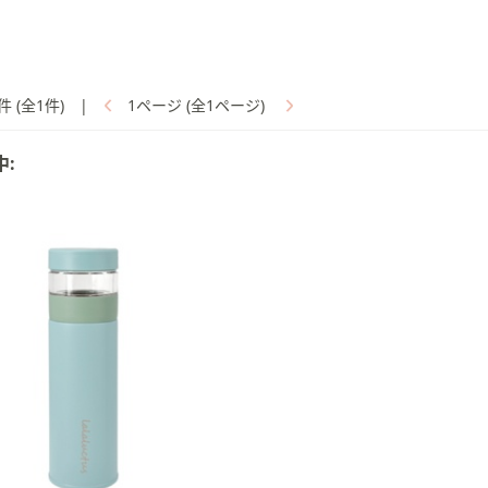
件 (全1件)
|
1ページ (全1ページ)
中: