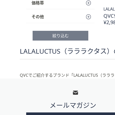
価格帯
プ
LAL
し
QVC
その他
て
¥2,9
閲
覧
で
絞り込む
き
ま
LALALUCTUS（ラララクタス
す
QVCでご紹介するブランド「LALALUCTUS（
フ
ッ
タ
メールマガジン
ー