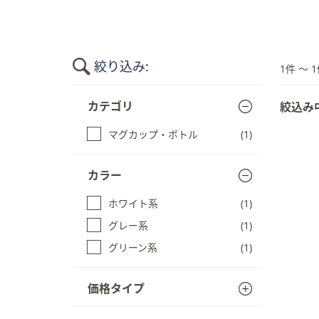
キ
ー
ま
た
絞り込み:
1件 〜 1
は
タ
商
カテゴリ
絞込み
品
ッ
一
チ
マグカップ・ボトル
(1)
覧
デ
に
バ
ス
カラー
イ
キ
ス
ッ
ホワイト系
(1)
で
プ
グレー系
(1)
す
左
る
右
グリーン系
(1)
に
ス
価格タイプ
ワ
イ