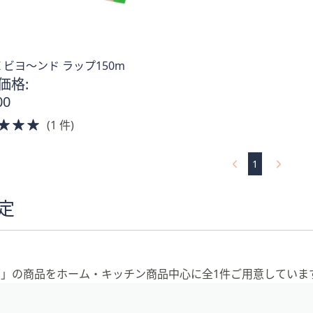
-Z ビヨ〜ンド ラップ150m
価格:
00
5.0
(1 件)
of
。
5
1
Stars
定
ト）」の商品をホーム・キッチン商品中心に全1件ご用意していま