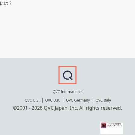
るには？
QVC International
QVC U.S.
QVC U.K.
QVC Germany
QVC Italy
©2001 - 2026 QVC Japan, Inc. All rights reserved.