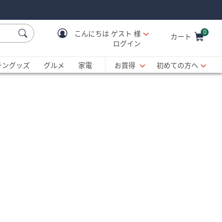
0
こんにちは
ゲスト 様
カート
ログイン
Cart is Empty
C
チングッズ
グルメ
家電
お買得
初めての方へ