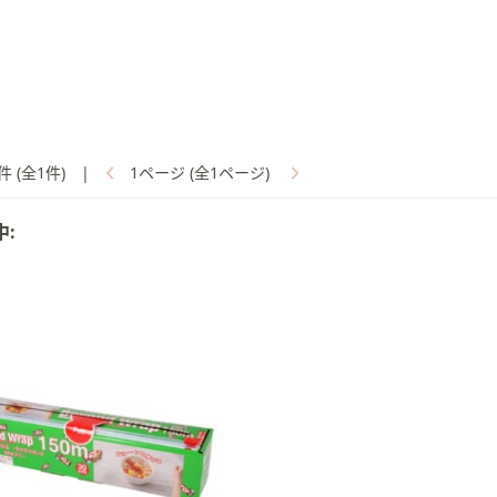
件 (全1件)
|
1ページ (全1ページ)
中: