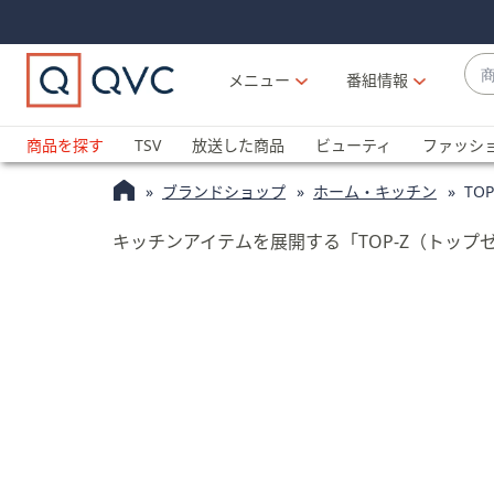
Skip
Skip
Navigation
Navigation
Links
Links2
商
メニュー
番組情報
品
候
ブ
補
ラ
商品を探す
TSV
放送した商品
ビューティ
ファッシ
が
ン
利
ブランドショップ
ホーム・キッチン
TO
ド
用
名
可
キッチンアイテムを展開する「TOP-Z（トッ
か
能
ら
な
探
場
す
合
上
下
の
矢
印