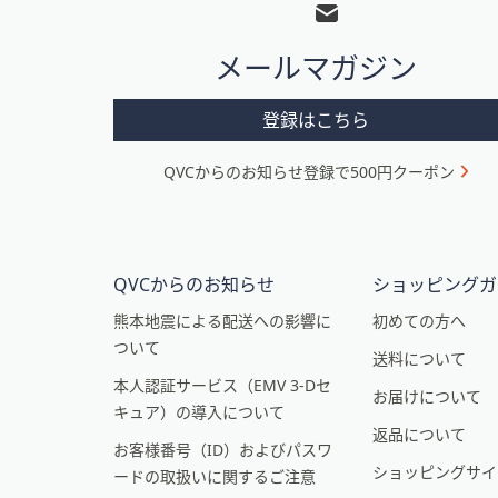
ッ
タ
メールマガジン
ー
メ
登録はこちら
ニ
QVCからのお知らせ登録で500円クーポン
ュ
ー
と
イ
QVCからのお知らせ
ショッピングガ
ン
熊本地震による配送への影響に
初めての方へ
ついて
フ
送料について
本人認証サービス（EMV 3-Dセ
ォ
お届けについて
キュア）の導入について
メ
返品について
お客様番号（ID）およびパスワ
ー
ショッピングサイ
ードの取扱いに関するご注意