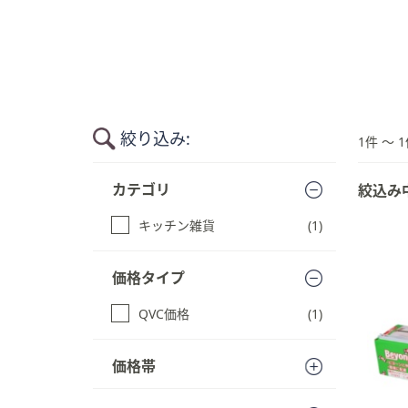
キ
ー
ま
た
は
タ
絞り込み:
ッ
1件 〜 1
チ
商
デ
カテゴリ
絞込み
品
バ
一
キッチン雑貨
(1)
イ
覧
ス
に
ス
で
価格タイプ
キ
左
ッ
右
QVC価格
(1)
プ
に
す
ス
る
価格帯
ワ
イ