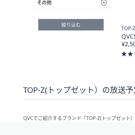
その他
プ
し
て
絞り込む
閲
TOP
覧
QVC
で
¥2,5
き
ま
す
TOP-Z(トップゼット）の放送予
QVCでご紹介するブランド「TOP-Z(トップゼッ
フ