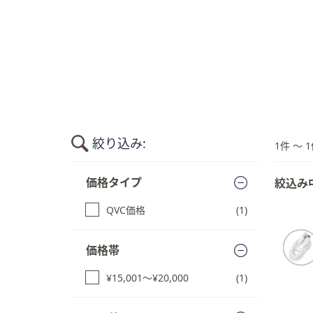
キ
ー
ま
た
は
タ
ッ
チ
デ
絞り込み:
1件 〜 1
バ
商
イ
価格タイプ
絞込み
品
ス
一
で
QVC価格
(1)
覧
左
に
右
ス
価格帯
キ
に
ッ
ス
¥15,001〜¥20,000
(1)
プ
ワ
す
イ