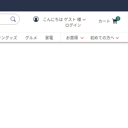
0
こんにちは
ゲスト 様
カート
ログイン
Cart is Empty
C
チングッズ
グルメ
家電
お買得
初めての方へ