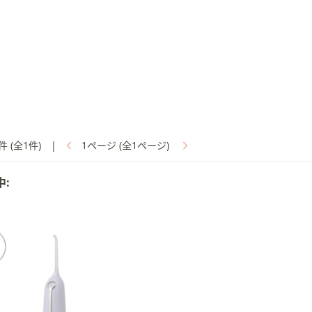
件 (全1件)
|
1ページ (全1ページ)
中: