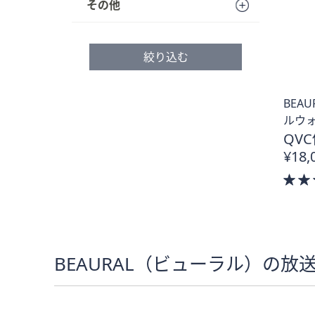
る
その他
プ
し
て
絞り込む
閲
覧
で
BEA
き
ルウォ
ま
QVC
す
¥18,
BEAURAL（ビューラル）の放