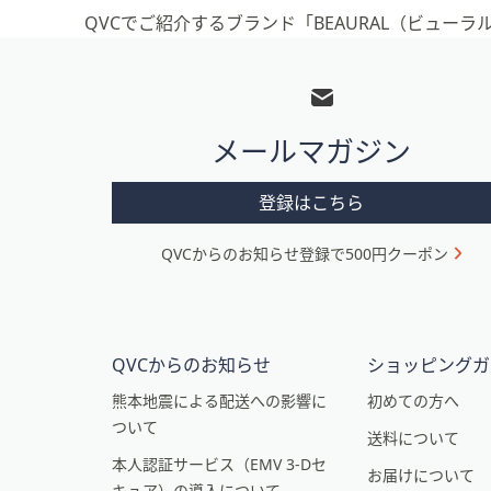
QVCでご紹介するブランド「BEAURAL（ビュー
フ
ッ
タ
メールマガジン
ー
メ
登録はこちら
ニ
QVCからのお知らせ登録で500円クーポン
ュ
ー
と
イ
QVCからのお知らせ
ショッピングガ
ン
熊本地震による配送への影響に
初めての方へ
ついて
フ
送料について
本人認証サービス（EMV 3-Dセ
ォ
お届けについて
キュア）の導入について