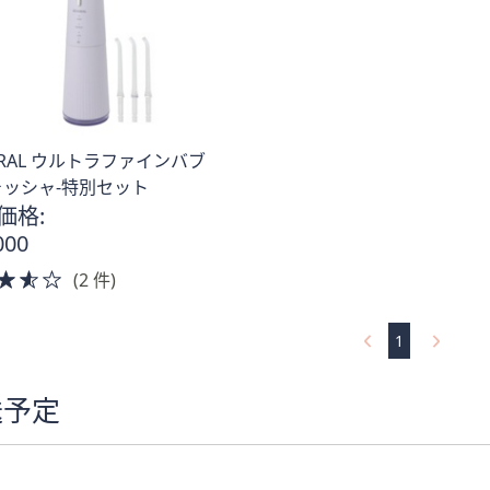
URAL ウルトラファインバブ
ッシャ-特別セット
価格:
。
000
3.5
(2 件)
of
5
1
Stars
送予定