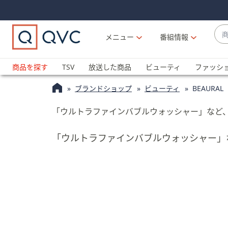
Skip
Skip
Navigation
Navigation
Links
Links2
商
メニュー
番組情報
品
候
ブ
補
ラ
商品を探す
TSV
放送した商品
ビューティ
ファッシ
が
ン
利
ブランドショップ
ビューティ
BEAUR
ド
用
名
可
「ウルトラファインバブルウォッシャー」など
か
能
ら
な
「ウルトラファインバブルウォッシャー」
探
場
す
合
上
下
の
矢
印