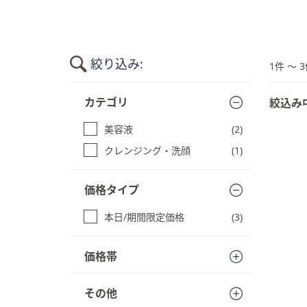
キ
ー
ま
た
絞り込み:
1件 〜 3
は
タ
商
カテゴリ
絞込み
品
ッ
一
チ
美容液
(2)
覧
デ
に
クレンジング・洗顔
(1)
バ
ス
イ
キ
ス
価格タイプ
ッ
で
プ
本日/期間限定価格
(3)
す
左
る
右
に
価格帯
ス
ワ
その他
イ