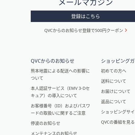
メールマガジン
ー
メ
登録はこちら
ニ
QVCからのお知らせ登録で500円クーポン
ュ
ー
と
イ
QVCからのお知らせ
ショッピングガ
ン
熊本地震による配送への影響に
初めての方へ
ついて
フ
送料について
本人認証サービス（EMV 3-Dセ
ォ
お届けについて
キュア）の導入について
メ
返品について
お客様番号（ID）およびパスワ
ー
ショッピングサイ
ードの取扱いに関するご注意
シ
QVCの番組を見
停波のお知らせ
ョ
メンテナンスのお知らせ