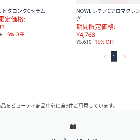
L ビタコンクCセラム
NOWL レチノCアロマクレ
限定価格:
グ
期間限定価格:
83
¥4,768
0
15% OFF
¥5,610
15% OFF
1
。
の商品をビューティ商品中心に全3件ご用意しています。