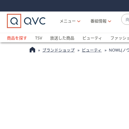
Skip
Skip
Navigation
Navigation
Links
Links2
商
メニュー
番組情報
品
候
ブ
補
ラ
商品を探す
TSV
放送した商品
ビューティ
ファッシ
が
ン
利
ブランドショップ
ビューティ
NOWL(
ド
用
名
可
か
能
ら
な
探
場
す
合
上
下
の
矢
印