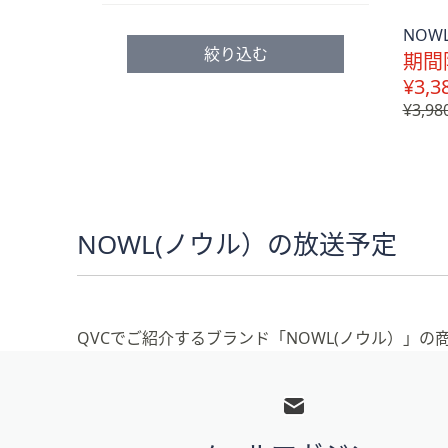
プ
NOW
し
絞り込む
期間
て
¥3,3
閲
¥3,98
覧
で
き
ま
す
NOWL(ノウル）の放送予定
QVCでご紹介するブランド「NOWL(ノウル）」
フ
ッ
タ