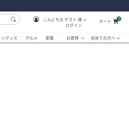
0
こんにちは
ゲスト 様
カート
ログイン
Cart is Empty
C
チングッズ
グルメ
家電
お買得
初めての方へ