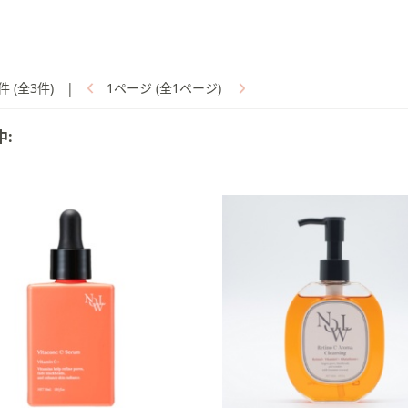
件 (全3件)
|
1ページ (全1ページ)
中: