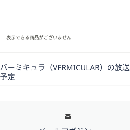
矢
印
キ
ー
ま
表示できる商品がございません
た
は
タ
ッ
バーミキュラ（VERMICULAR）の放送
チ
予定
デ
バ
イ
ス
で
フ
左
ッ
右
タ
に