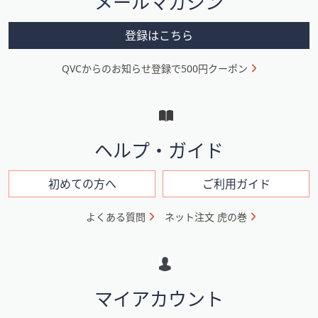
メールマガジン
ス
ー
ワ
メ
イ
登録はこちら
ニ
プ
し
QVCからのお知らせ登録で500円クーポン
ュ
て
ー
閲
と
覧
で
イ
ヘルプ・ガイド
き
ン
ま
フ
初めての方へ
ご利用ガイド
す。
ォ
よくある質問
ネット注文 虎の巻
メ
ー
シ
マイアカウント
ョ