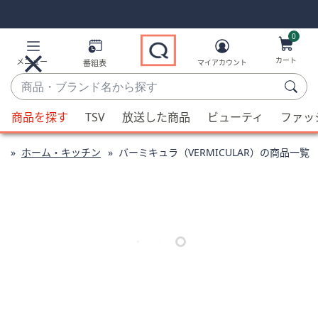
Skip
Skip
Navigation
Navigation
Links
Links2
0
カート
メニュー
番組表
マイアカウント
商
品・
候
ブ
商品を探す
TSV
放送した商品
ビューティ
ファッ
補
ラ
が
ン
プ
ホーム・キッチン
バーミキュラ（VERMICULAR）の商品一覧
利
ド
用
名
可
か
能
ら
な
探
場
す
合、
上
下
の