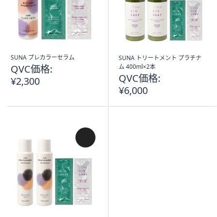
ス
ワ
イ
プ
し
て
SUNA プレカラーセラム
SUNA トリートメント プラチナ
QVC価格:
ム 400ml×2本
閲
QVC価格:
¥2,300
覧
¥6,000
で
き
ま
す。