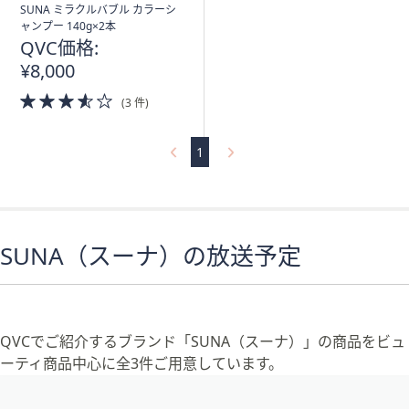
SUNA ミラクルバブル カラーシ
ャンプー 140g×2本
QVC価格:
¥8,000
3.5
(3 件)
of
5
Stars
1
SUNA（スーナ）の放送予定
QVCでご紹介するブランド「SUNA（スーナ）」の商品をビュ
ーティ商品中心に全3件ご用意しています。
フ