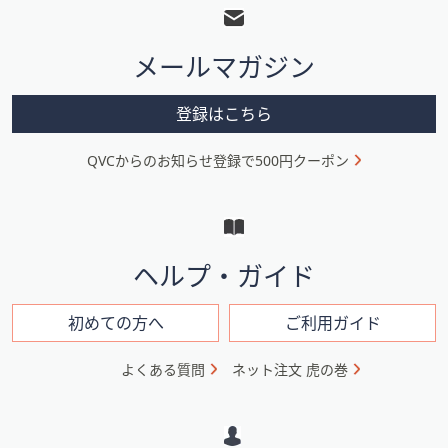
ッ
タ
メールマガジン
ー
メ
登録はこちら
ニ
QVCからのお知らせ登録で500円クーポン
ュ
ー
と
イ
ヘルプ・ガイド
ン
フ
初めての方へ
ご利用ガイド
ォ
よくある質問
ネット注文 虎の巻
メ
ー