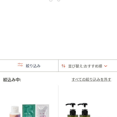
矢
印
キ
ー
ま
た
は
タ
ッ
チ
絞り込み
並び替え:
おすすめ順
デ
バ
絞込み中:
イ
すべての絞り込みを外す
ス
で
左
右
に