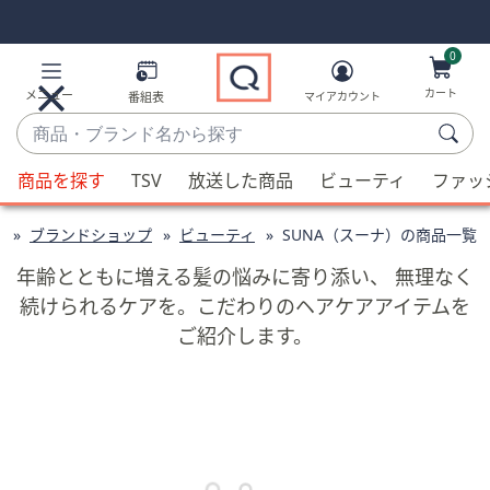
Skip
Skip
Navigation
Navigation
Links
Links2
0
カート
メニュー
番組表
マイアカウント
商
品・
候
ブ
商品を探す
TSV
放送した商品
ビューティ
ファッ
補
ラ
が
ン
ブランドショップ
ビューティ
SUNA（スーナ）の商品一覧
利
ド
用
年齢とともに増える髪の悩みに寄り添い、 無理なく
名
可
続けられるケアを。こだわりのヘアケアアイテムを
か
能
ご紹介します。
ら
な
探
場
す
合、
上
下
の