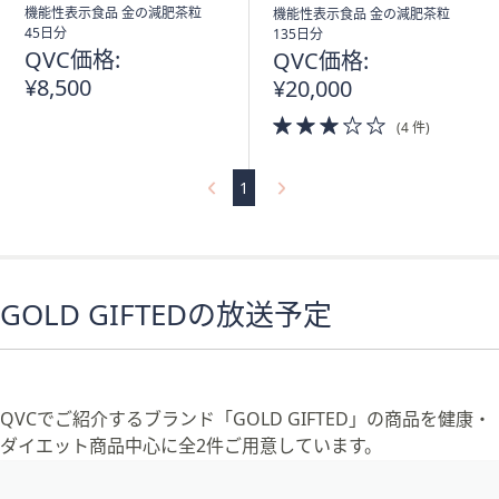
ス
機能性表示食品 金の減肥茶粒
機能性表示食品 金の減肥茶粒
ワ
45日分
135日分
イ
QVC価格:
QVC価格:
プ
¥8,500
¥20,000
し
3.0
(4 件)
て
of
閲
5
Stars
覧
1
で
き
ま
す。
GOLD GIFTEDの放送予定
QVCでご紹介するブランド「GOLD GIFTED」の商品を健康・
ダイエット商品中心に全2件ご用意しています。
フ