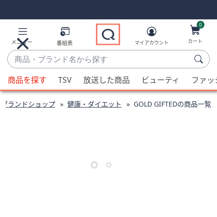
Skip
Skip
Navigation
Navigation
Links
Links2
0
カート
メニュー
番組表
マイアカウント
商
品・
候
ブ
商品を探す
TSV
放送した商品
ビューティ
ファッ
補
ラ
が
ン
ブランドショップ
健康・ダイエット
GOLD GIFTEDの商品一覧
利
ド
用
名
可
か
能
ら
な
探
場
す
合、
上
下
の