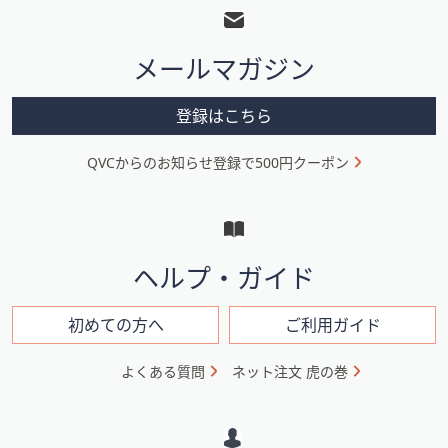
ッ
タ
メールマガジン
ー
メ
登録はこちら
ニ
QVCからのお知らせ登録で500円クーポン
ュ
ー
と
イ
ヘルプ・ガイド
ン
フ
初めての方へ
ご利用ガイド
ォ
よくある質問
ネット注文 虎の巻
メ
ー