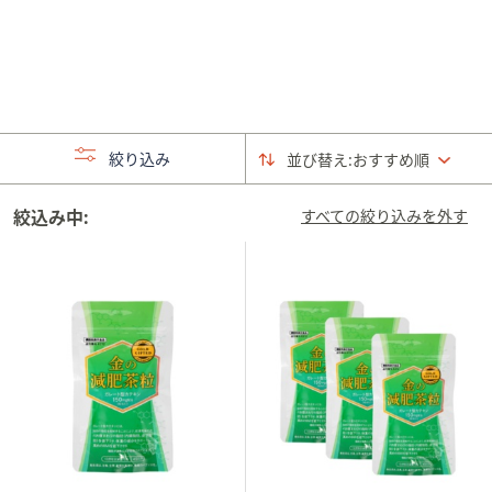
矢
印
キ
ー
ま
た
絞り込み
並び替え:
おすすめ順
は
タ
絞込み中:
すべての絞り込みを外す
ッ
チ
デ
バ
イ
ス
で
左
右
に