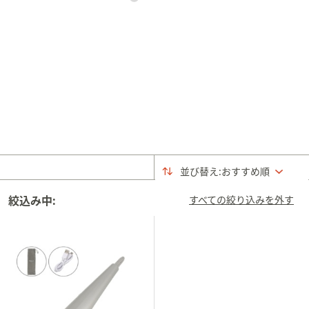
矢
印
キ
ー
ま
た
は
タ
ッ
チ
並び替え:
おすすめ順
デ
バ
絞込み中:
すべての絞り込みを外す
イ
ス
で
左
右
に