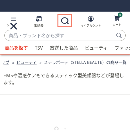
Skip
Skip
Navigation
Navigation
Links
Links2
0
カート
メニュー
番組表
マイアカウント
商
品・
候
ブ
商品を探す
TSV
放送した商品
ビューティ
ファッ
補
ラ
が
ン
ョップ
ビューティ
ステラボーテ（STELLA BEAUTE）の商品一覧
利
ド
用
名
EMSや温感ケアもできるスティック型美顔器などが登場し
可
か
ます。
能
ら
な
探
場
す
合、
上
下
の