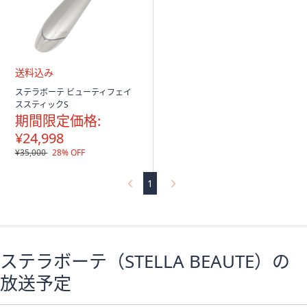
ス
ワ
イ
プ
し
て
送
ステラボーテ ビューティフェイ
閲
料
ススティックS
込
覧
期間限定価格:
み
で
¥24,998
き
¥35,000
28% OFF
ま
す。
1
ステラボーテ（STELLA BEAUTE）の
放送予定