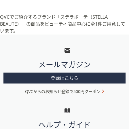
QVCでご紹介するブランド「ステラボーテ（STELLA
BEAUTE）」の商品をビューティ商品中心に全1件ご用意して
います。
フ
ッ
タ
メールマガジン
ー
メ
登録はこちら
ニ
QVCからのお知らせ登録で500円クーポン
ュ
ー
と
イ
ヘルプ・ガイド