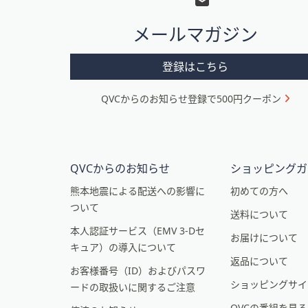
タ
メールマガジン
ー
メ
登録はこちら
ニ
QVCからのお知らせ登録で500円クーポン
ュ
ー
と
イ
QVCからのお知らせ
ショッピングガ
ン
熊本地震による配送への影響に
初めての方へ
ついて
フ
送料について
本人認証サービス（EMV 3-Dセ
ォ
お届けについて
キュア）の導入について
メ
返品について
お客様番号（ID）およびパスワ
ー
ショッピングサイ
ードの取扱いに関するご注意
シ
QVCの番組を見