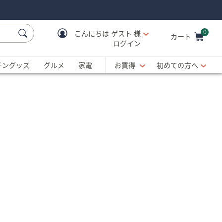
0
こんにちは
ゲスト 様
カート
ログイン
Cart is Empty
C
チングッズ
グルメ
家電
お買得
初めての方へ