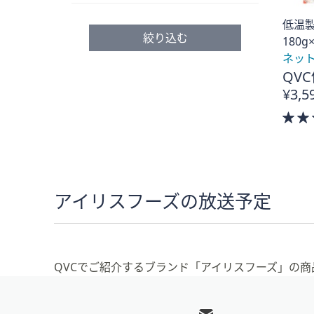
プ
低温
し
絞り込む
180g
て
ネッ
閲
QVC
覧
¥3,5
で
き
ま
す
アイリスフーズの放送予定
QVCでご紹介するブランド「アイリスフーズ」の商
フ
ッ