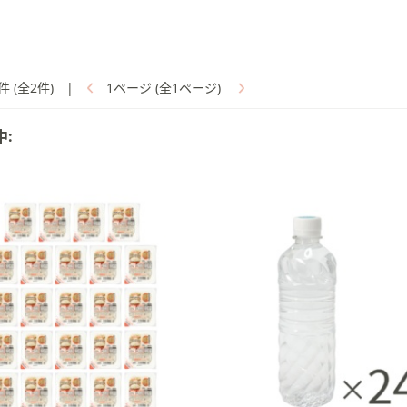
件 (全2件)
|
1ページ (全1ページ)
中: