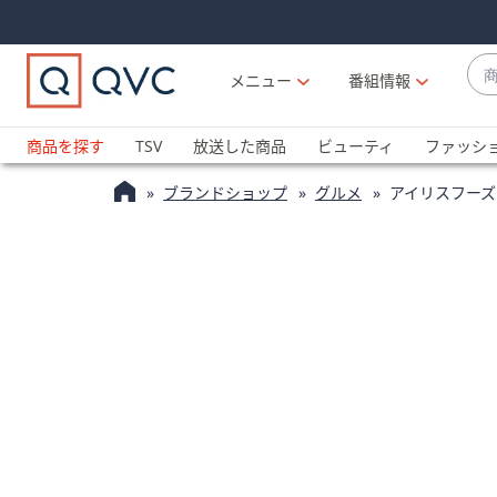
Skip
Skip
Navigation
Navigation
Links
Links2
商
メニュー
番組情報
品
候
ブ
補
ラ
商品を探す
TSV
放送した商品
ビューティ
ファッシ
が
ン
利
ブランドショップ
グルメ
アイリスフーズ
ド
用
名
可
か
能
ら
な
探
場
す
合
上
下
の
矢
印