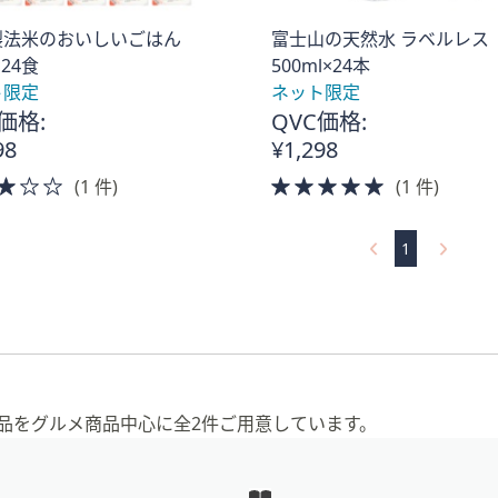
製法米のおいしいごはん
富士山の天然水 ラベルレス
×24食
500ml×24本
ト限定
ネット限定
価格:
QVC価格:
98
¥1,298
3.0
5.0
(1 件)
(1 件)
of
of
。
5
5
1
Stars
Stars
品をグルメ商品中心に全2件ご用意しています。