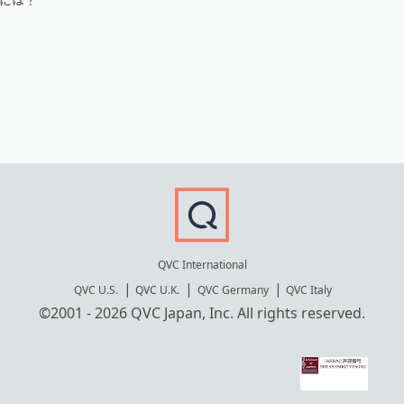
QVC International
QVC U.S.
QVC U.K.
QVC Germany
QVC Italy
©2001 - 2026 QVC Japan, Inc. All rights reserved.