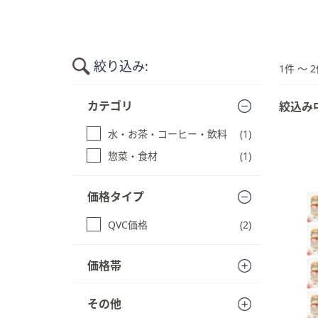
キ
ー
ま
た
絞り込み:
1件 〜 2
は
タ
商
カテゴリ
絞込み
品
ッ
一
チ
水・お茶・コーヒー・飲料
(1)
覧
デ
に
惣菜・食材
(1)
バ
ス
イ
キ
ス
価格タイプ
ッ
で
プ
QVC価格
(2)
す
左
る
右
に
価格帯
ス
ワ
その他
イ