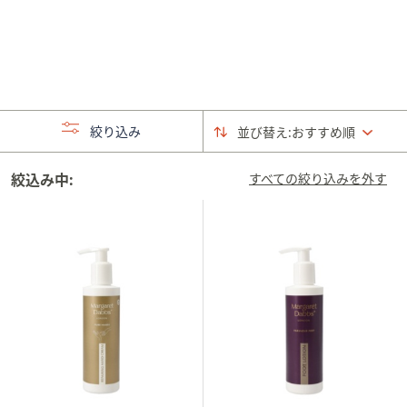
矢
印
キ
ー
ま
た
絞り込み
並び替え:
おすすめ順
は
タ
絞込み中:
すべての絞り込みを外す
ッ
チ
デ
バ
イ
ス
で
左
右
に