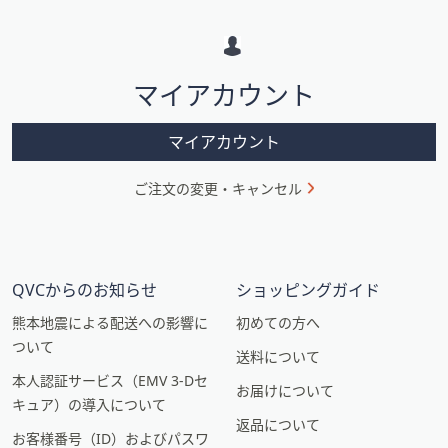
メ
ー
シ
マイアカウント
ョ
ン
マイアカウント
ご注文の変更・キャンセル
QVCからのお知らせ
ショッピングガイド
熊本地震による配送への影響に
初めての方へ
ついて
送料について
本人認証サービス（EMV 3-Dセ
お届けについて
キュア）の導入について
返品について
お客様番号（ID）およびパスワ