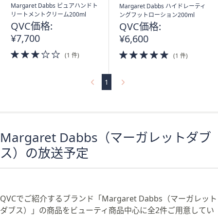
ス
Margaret Dabbs ピュアハンドト
Margaret Dabbs ハイドレーティ
ワ
リートメントクリーム200ml
ングフットローション200ml
イ
QVC価格:
QVC価格:
プ
¥7,700
¥6,600
し
3.0
5.0
(1 件)
(1 件)
て
of
of
閲
5
5
Stars
Stars
覧
1
で
き
ま
す。
Margaret Dabbs（マーガレットダブ
ス）の放送予定
QVCでご紹介するブランド「Margaret Dabbs（マーガレット
ダブス）」の商品をビューティ商品中心に全2件ご用意してい