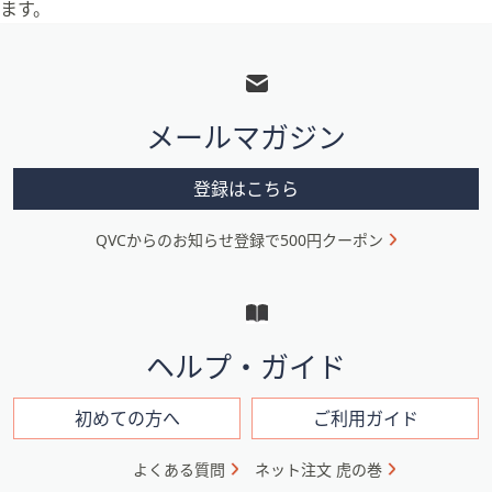
ます。
フ
ッ
タ
メールマガジン
ー
メ
登録はこちら
ニ
QVCからのお知らせ登録で500円クーポン
ュ
ー
と
イ
ヘルプ・ガイド
ン
フ
初めての方へ
ご利用ガイド
ォ
よくある質問
ネット注文 虎の巻