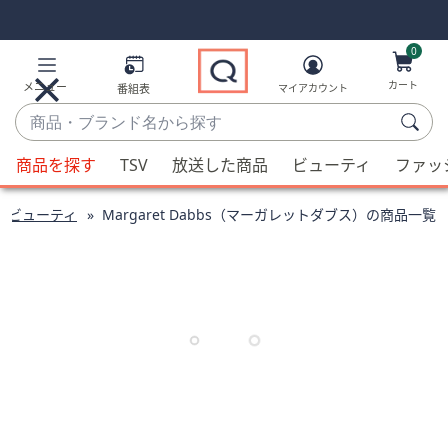
Skip
Skip
Navigation
Navigation
Links
Links2
0
カート
メニュー
番組表
マイアカウント
商
品・
候
ブ
商品を探す
TSV
放送した商品
ビューティ
ファッ
補
ラ
が
ン
ビューティ
Margaret Dabbs（マーガレットダブス）の商品一覧
利
ド
用
名
可
か
能
ら
な
探
場
す
合、
上
下
の