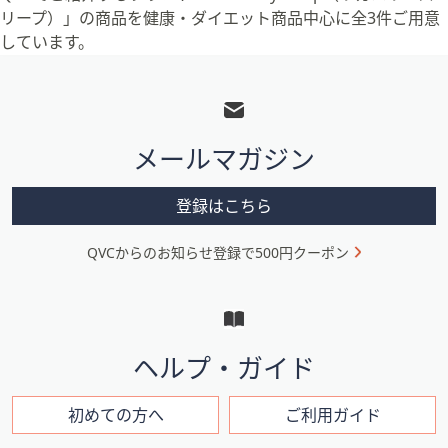
リープ）」の商品を健康・ダイエット商品中心に全3件ご用意
しています。
フ
ッ
タ
メールマガジン
ー
メ
登録はこちら
ニ
QVCからのお知らせ登録で500円クーポン
ュ
ー
と
イ
ヘルプ・ガイド
ン
フ
初めての方へ
ご利用ガイド