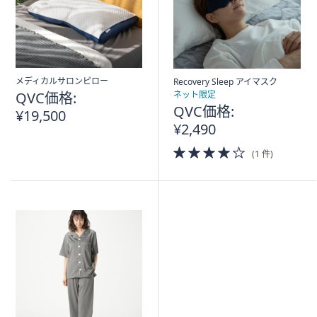
ス
ワ
イ
プ
し
メディカルサロンピロー
Recovery Sleep アイマスク
て
QVC価格:
ネット限定
閲
QVC価格:
¥19,500
覧
¥2,490
で
4.0
き
(1 件)
of
ま
5
す。
Stars