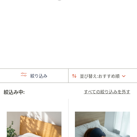
矢
印
キ
ー
ま
た
は
タ
ッ
チ
絞り込み
並び替え:
おすすめ順
デ
バ
絞込み中:
すべての絞り込みを外す
イ
ス
で
左
右
に