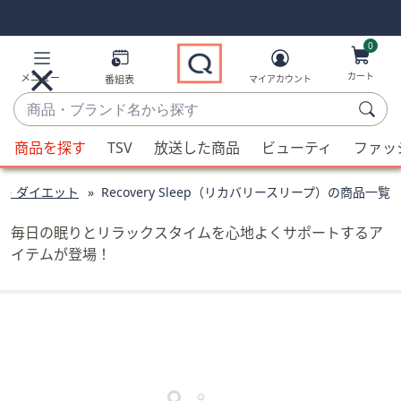
Skip
Skip
Navigation
Navigation
Links
Links2
0
カート
メニュー
番組表
マイアカウント
商
品・
候
ブ
商品を探す
TSV
放送した商品
ビューティ
ファッ
補
ラ
が
ン
康・ダイエット
Recovery Sleep（リカバリースリープ）の商品一覧
利
ド
用
名
毎日の眠りとリラックスタイムを心地よくサポートするア
可
か
イテムが登場！
能
ら
な
探
場
す
合、
上
下
の