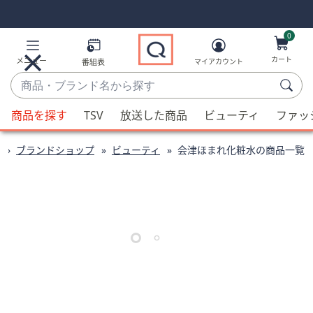
Skip
Skip
Navigation
Navigation
Links
Links2
0
カート
メニュー
番組表
マイアカウント
商
品・
候
ブ
商品を探す
TSV
放送した商品
ビューティ
ファッ
補
ラ
が
ン
ブランドショップ
ビューティ
会津ほまれ化粧水の商品一覧
利
ド
用
名
可
か
能
ら
な
探
場
す
合、
上
下
の