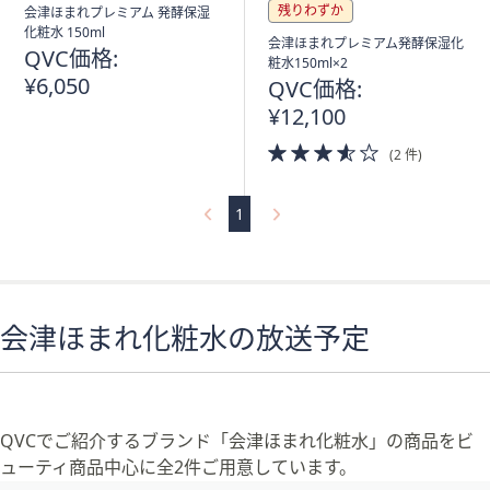
ス
残りわずか
会津ほまれプレミアム 発酵保湿
ワ
化粧水 150ml
会津ほまれプレミアム発酵保湿化
イ
QVC価格:
粧水150ml×2
プ
¥6,050
QVC価格:
し
¥12,100
て
3.5
(2 件)
閲
of
覧
5
Stars
で
1
き
ま
す。
会津ほまれ化粧水の放送予定
QVCでご紹介するブランド「会津ほまれ化粧水」の商品をビ
ューティ商品中心に全2件ご用意しています。