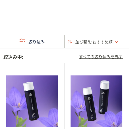
矢
印
キ
ー
ま
た
絞り込み
並び替え:
おすすめ順
は
タ
絞込み中:
すべての絞り込みを外す
ッ
チ
デ
バ
イ
ス
で
左
右
に