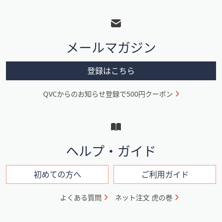
フ
ッ
タ
メールマガジン
ー
メ
登録はこちら
ニ
QVCからのお知らせ登録で500円クーポン
ュ
ー
と
イ
ヘルプ・ガイド
ン
フ
初めての方へ
ご利用ガイド
ォ
よくある質問
ネット注文 虎の巻
メ