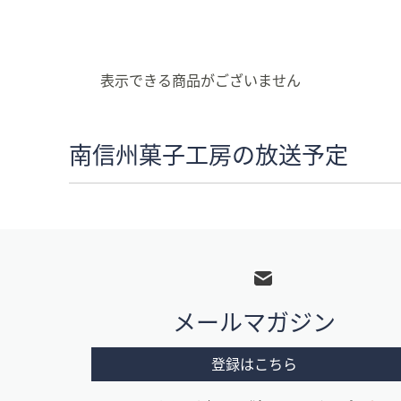
キ
ー
ま
た
表示できる商品がございません
は
タ
ッ
南信州菓子工房の放送予定
チ
デ
バ
イ
フ
ス
ッ
で
左
タ
右
メールマガジン
ー
に
メ
ス
登録はこちら
ワ
ニ
イ