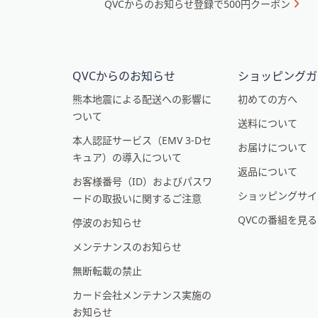
QVCからのお知らせ登録で500円クーポン
ュ
プ
ー
し
て
と
閲
イ
QVCからのお知らせ
ショッピングガ
覧
ン
で
熊本地震による配送への影響に
初めての方へ
き
ついて
フ
送料について
ま
本人認証サービス（EMV 3-Dセ
ォ
お届けについて
す
キュア）の導入について
メ
返品について
お客様番号（ID）およびパスワ
ー
ショッピングサイ
ードの取扱いに関するご注意
シ
QVCの番組を見
停波のお知らせ
ョ
メンテナンスのお知らせ
ン
無断転載の禁止
カード会社メンテナンス実施の
お知らせ