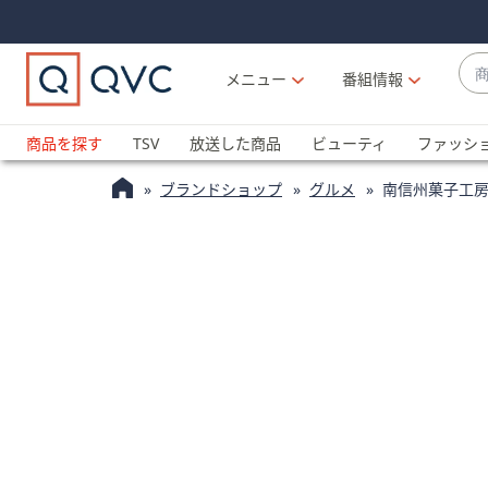
Skip
Skip
Navigation
Navigation
Links
Links2
商
メニュー
番組情報
品
候
ブ
補
ラ
商品を探す
TSV
放送した商品
ビューティ
ファッシ
が
ン
利
ブランドショップ
グルメ
南信州菓子工
ド
用
名
可
か
能
ら
な
探
場
す
合
上
下
の
矢
印