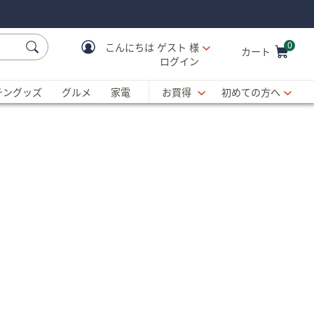
0
こんにちは
ゲスト 様
カート
ログイン
Cart is Empty
C
チングッズ
グルメ
家電
お買得
初めての方へ