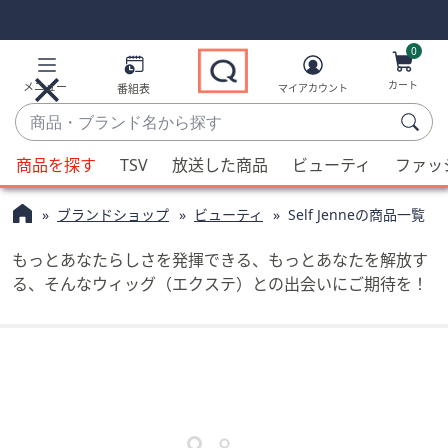
Skip
Skip
Navigation
Navigation
Links
Links2
0
カート
メニュー
番組表
マイアカウント
商
品・
候
ブ
商品を探す
TSV
放送した商品
ビューティ
ファッ
補
ラ
が
ン
ブランドショップ
ビューティ
Self Jenneの商品一覧
利
ド
用
名
もっとあなたらしさを発揮できる、もっとあなたを解放す
可
か
る、そんなウィッグ（エクステ）との出会いにご期待を！
能
ら
な
探
場
す
合、
上
下
の