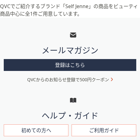
QVCでご紹介するブランド「Self Jenne」の商品をビューティ
商品中心に全1件ご用意しています。
フ
ッ
タ
メールマガジン
ー
メ
登録はこちら
ニ
QVCからのお知らせ登録で500円クーポン
ュ
ー
と
イ
ヘルプ・ガイド
ン
フ
初めての方へ
ご利用ガイド