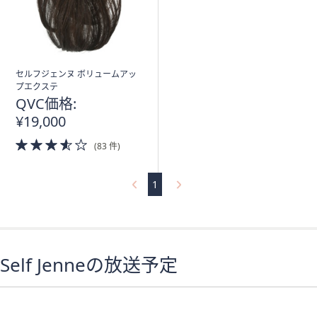
ス
ワ
イ
プ
し
セルフジェンヌ ボリュームアッ
て
プエクステ
QVC価格:
閲
覧
¥19,000
で
3.5
(83 件)
き
of
5
ま
Stars
1
す。
Self Jenneの放送予定