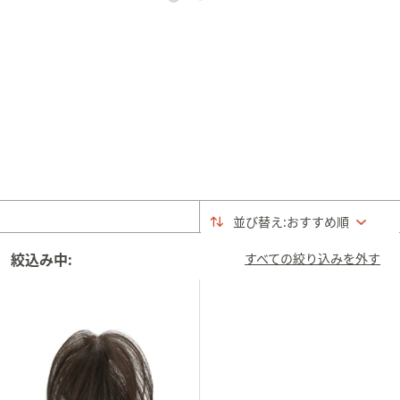
矢
印
キ
ー
ま
た
は
タ
ッ
チ
並び替え:
おすすめ順
デ
バ
絞込み中:
すべての絞り込みを外す
イ
ス
で
左
右
に