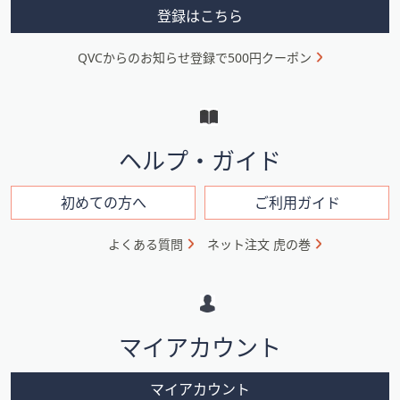
ス
メ
登録はこちら
ワ
ニ
イ
QVCからのお知らせ登録で500円クーポン
ュ
プ
し
ー
て
と
閲
イ
覧
ヘルプ・ガイド
で
ン
き
フ
初めての方へ
ご利用ガイド
ま
ォ
す。
よくある質問
ネット注文 虎の巻
メ
ー
シ
マイアカウント
ョ
ン
マイアカウント