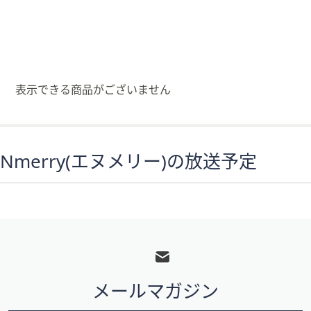
矢
印
キ
ー
ま
表示できる商品がございません
た
は
タ
ッ
Nmerry(エヌメリー)の放送予定
チ
デ
バ
イ
フ
ス
で
ッ
左
タ
右
メールマガジン
ー
に