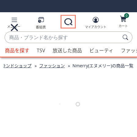
Skip
Skip
Navigation
Navigation
Links
Links2
0
カート
メニュー
番組表
マイアカウント
商
品・
候
ブ
商品を探す
TSV
放送した商品
ビューティ
ファッ
補
ラ
が
ン
ブランドショップ
ファッション
Nmerry(エヌメリー)の商品一覧
利
ド
用
名
可
か
能
ら
な
探
場
す
合、
上
下
の