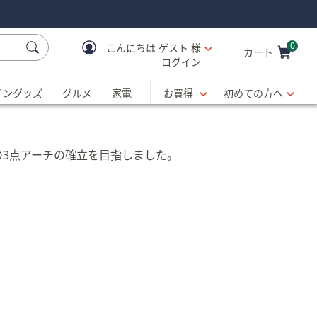
0
こんにちは
ゲスト 様
カート
ログイン
Cart is Empty
C
チングッズ
グルメ
家電
お買得
初めての方へ
で理想の3点アーチの確立を目指しました。