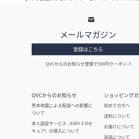
フ
ッ
タ
メールマガジン
ー
メ
登録はこちら
ニ
QVCからのお知らせ登録で500円クーポン
ュ
ー
と
イ
QVCからのお知らせ
ショッピングガ
ン
熊本地震による配送への影響に
初めての方へ
ついて
フ
送料について
本人認証サービス（EMV 3-Dセ
ォ
お届けについて
キュア）の導入について
メ
返品について