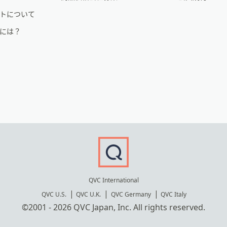
トについて
るには？
QVC International
QVC U.S.
QVC U.K.
QVC Germany
QVC Italy
©2001 - 2026 QVC Japan, Inc. All rights reserved.