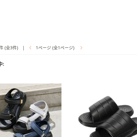
件 (全3件)
|
1ページ (全1ページ)
中: