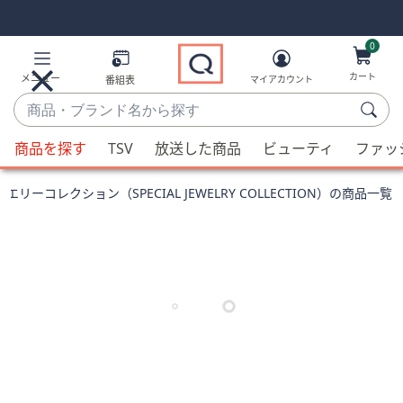
Skip
Skip
Navigation
Navigation
Links
Links2
0
カート
メニュー
番組表
マイアカウント
商
品・
候
ブ
商品を探す
TSV
放送した商品
ビューティ
ファッ
補
ラ
が
ン
ーコレクション（SPECIAL JEWELRY COLLECTION）の商品一覧
利
ド
用
名
可
か
能
ら
な
探
場
す
合、
上
下
の