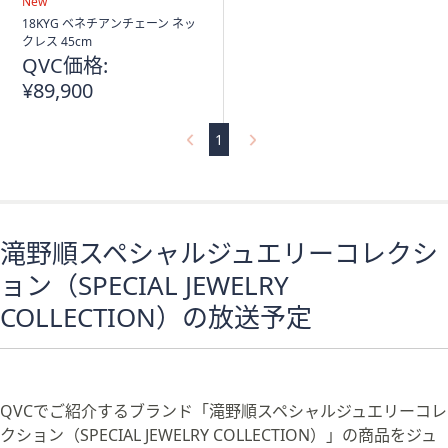
ス
送
New
料
ワ
18KYG ベネチアンチェーン ネッ
込
クレス 45cm
イ
み
QVC価格:
プ
¥89,900
し
て
1
閲
覧
で
き
ま
滝野順スペシャルジュエリーコレクシ
す。
ョン（SPECIAL JEWELRY
COLLECTION）の放送予定
QVCでご紹介するブランド「滝野順スペシャルジュエリーコレ
クション（SPECIAL JEWELRY COLLECTION）」の商品をジュ