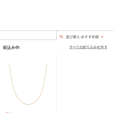
矢
印
キ
ー
ま
た
並び替え:
おすすめ順
は
タ
絞込み中:
すべての絞り込みを外す
ッ
チ
デ
バ
イ
ス
で
左
右
に