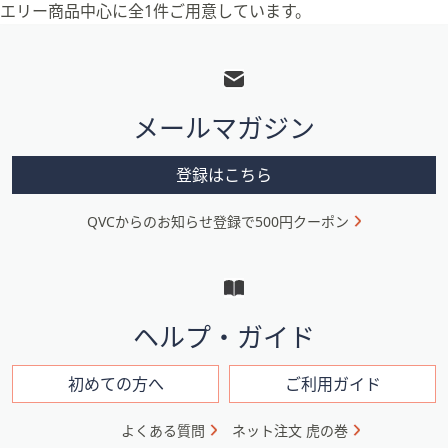
エリー商品中心に全1件ご用意しています。
フ
ッ
タ
メールマガジン
ー
メ
登録はこちら
ニ
QVCからのお知らせ登録で500円クーポン
ュ
ー
と
イ
ヘルプ・ガイド
ン
フ
初めての方へ
ご利用ガイド
ォ
よくある質問
ネット注文 虎の巻