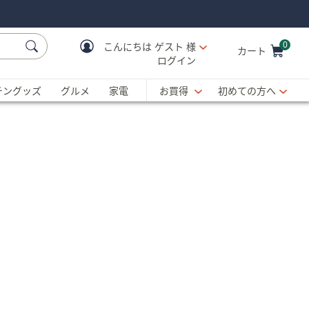
0
こんにちは
ゲスト 様
カート
ログイン
Cart is Empty
C
チングッズ
グルメ
家電
お買得
初めての方へ