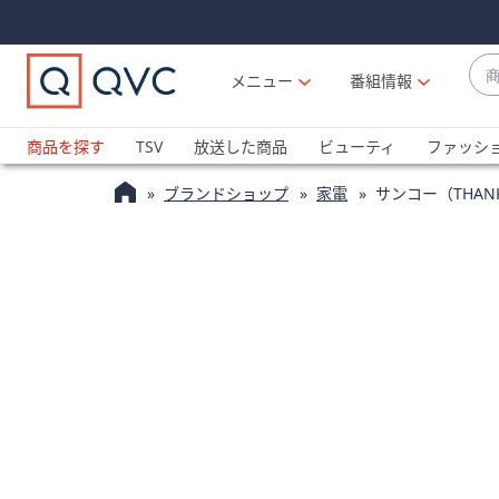
Skip
Skip
Navigation
Navigation
Links
Links2
商
メニュー
番組情報
品
候
ブ
補
ラ
商品を探す
TSV
放送した商品
ビューティ
ファッシ
が
ン
利
ブランドショップ
家電
サンコー（THA
ド
用
名
可
か
能
ら
な
探
場
す
合
上
下
の
矢
印