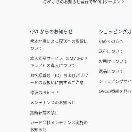
QVCからのお知らせ登録で500円クーポン
ュ
プ
ー
し
て
と
閲
イ
QVCからのお知らせ
ショッピングガ
覧
ン
で
熊本地震による配送への影響に
初めての方へ
き
ついて
フ
送料について
ま
本人認証サービス（EMV 3-Dセ
ォ
お届けについて
す
キュア）の導入について
メ
返品について
お客様番号（ID）およびパスワ
ー
ショッピングサイ
ードの取扱いに関するご注意
シ
QVCの番組を見
停波のお知らせ
ョ
メンテナンスのお知らせ
ン
無断転載の禁止
カード会社メンテナンス実施の
お知らせ