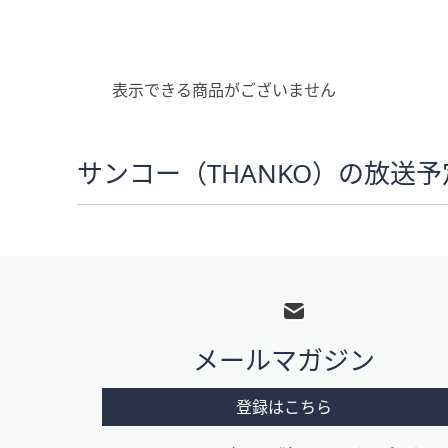
キ
ー
ま
た
表示できる商品がございません
は
タ
ッ
サンコー（THANKO）の放送予
チ
デ
バ
イ
フ
ス
ッ
で
左
タ
右
メールマガジン
ー
に
メ
ス
登録はこちら
ワ
ニ
イ