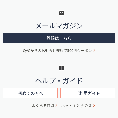
ス
フ
ワ
ッ
イ
タ
プ
メールマガジン
し
ー
て
メ
閲
登録はこちら
ニ
覧
で
QVCからのお知らせ登録で500円クーポン
ュ
き
ー
ま
と
す。
イ
ヘルプ・ガイド
ン
フ
初めての方へ
ご利用ガイド
ォ
よくある質問
ネット注文 虎の巻
メ