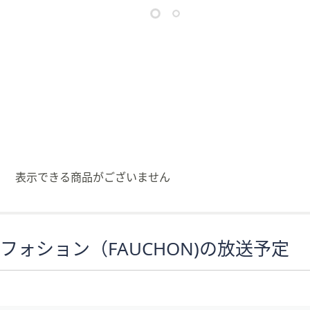
矢
印
キ
ー
ま
た
は
タ
ッ
チ
表示できる商品がございません
デ
バ
イ
ス
フォション（FAUCHON)の放送予定
で
左
右
に