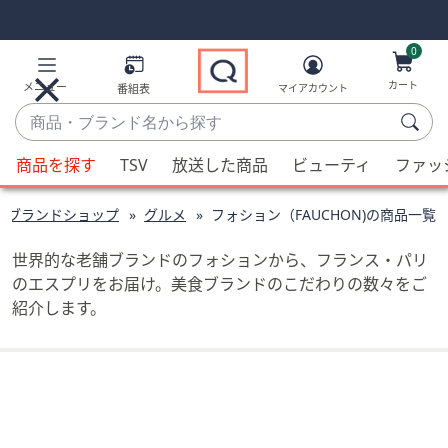
Skip
Skip
Navigation
Navigation
Links
Links2
0
カート
メニュー
番組表
マイアカウント
商
品・
候
ブ
商品を探す
TSV
放送した商品
ビューティ
ファッ
補
ラ
が
ン
ブランドショップ
グルメ
フォション（FAUCHON)の商品一覧
利
ド
用
名
世界的な老舗ブランドのフォションから、フランス・パリ
可
か
のエスプリをお届け。美食ブランドのこだわりの数々をご
能
ら
紹介します。
な
探
場
す
合、
上
下
の