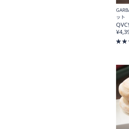
プ
GAR
し
ット
て
QVC
閲
¥4,3
覧
で
き
ま
す