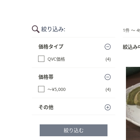
キ
ー
ま
た
絞り込み:
1件 〜 4
は
タ
商
価格タイプ
絞込み
品
ッ
一
チ
QVC価格
(4)
覧
デ
に
バ
ス
価格帯
イ
キ
ス
ッ
〜¥5,000
(4)
で
プ
す
左
る
その他
右
に
ス
絞り込む
ワ
イ