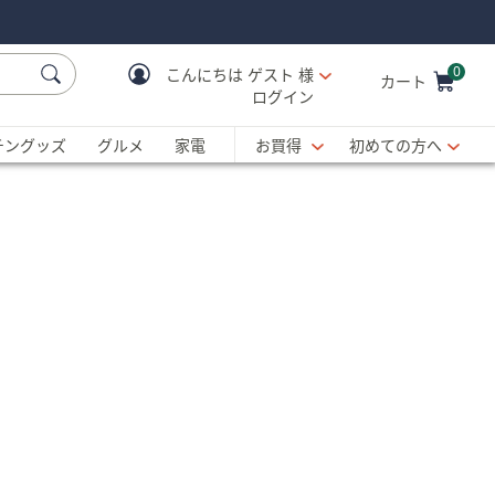
0
こんにちは
ゲスト 様
カート
ログイン
Cart is Empty
C
チングッズ
グルメ
家電
お買得
初めての方へ