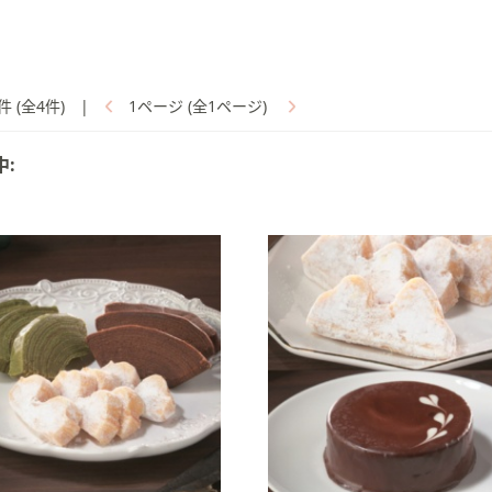
件 (全4件)
|
1ページ (全1ページ)
中: