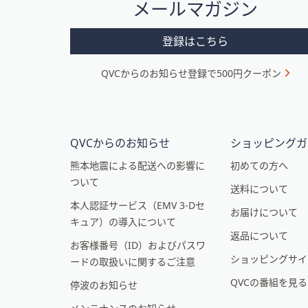
メールマガジン
ー
メ
登録はこちら
ニ
QVCからのお知らせ登録で500円クーポン
ュ
ー
と
イ
QVCからのお知らせ
ショッピングガ
ン
熊本地震による配送への影響に
初めての方へ
ついて
フ
送料について
本人認証サービス（EMV 3-Dセ
ォ
お届けについて
キュア）の導入について
メ
返品について
お客様番号（ID）およびパスワ
ー
ショッピングサイ
ードの取扱いに関するご注意
シ
QVCの番組を見
停波のお知らせ
ョ