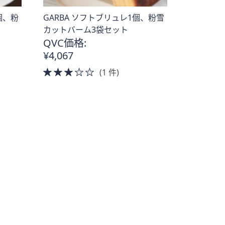
個、粉
GARBA ソフトブリュレ1個、粉雪
カットバーム3袋セット
QVC価格:
¥4,067
3.0
(1 件)
of
5
Stars