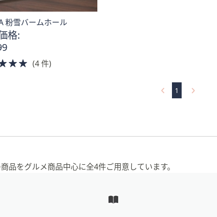
BA 粉雪バームホール
価格:
99
5.0
(4 件)
of
5
1
Stars
」の商品をグルメ商品中心に全4件ご用意しています。