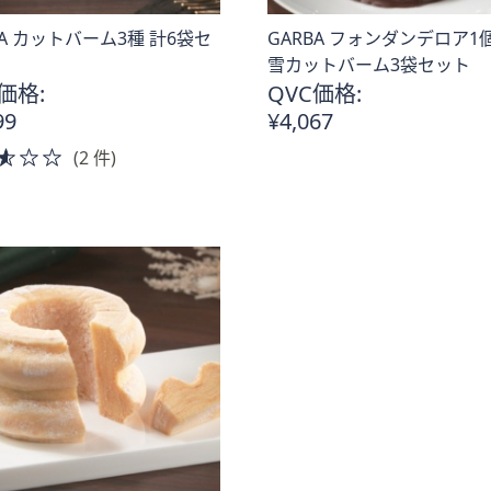
BA カットバーム3種 計6袋セ
GARBA フォンダンデロア1
雪カットバーム3袋セット
価格:
QVC価格:
99
¥4,067
2.5
(2 件)
of
5
。
Stars