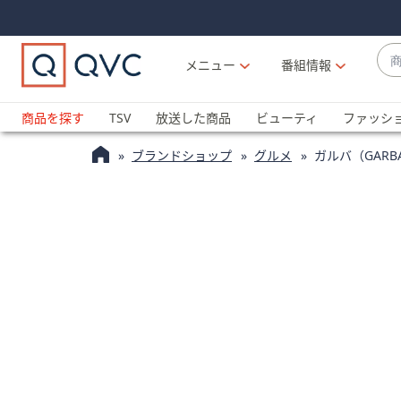
Skip
Skip
Navigation
Navigation
Links
Links2
商
メニュー
番組情報
品
候
ブ
補
ラ
商品を探す
TSV
放送した商品
ビューティ
ファッシ
が
ン
利
ブランドショップ
グルメ
ガルバ（GAR
ド
用
名
可
か
能
ら
な
探
場
す
合
上
下
の
矢
印