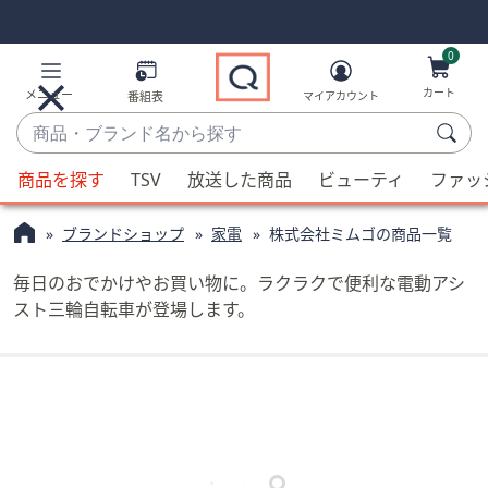
Skip
Skip
Navigation
Navigation
Links
Links2
0
カート
メニュー
番組表
マイアカウント
商
品・
候
ブ
商品を探す
TSV
放送した商品
ビューティ
ファッ
補
ラ
が
ン
ブランドショップ
家電
株式会社ミムゴの商品一覧
利
ド
用
名
毎日のおでかけやお買い物に。ラクラクで便利な電動アシ
可
か
スト三輪自転車が登場します。
能
ら
な
探
場
す
合、
上
下
の