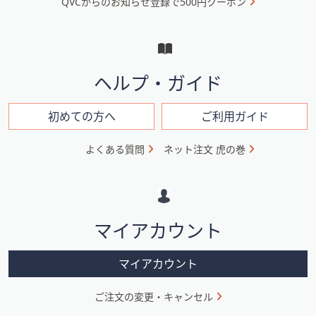
QVCからのお知らせ登録で500円クーポン
ュ
ー
と
イ
ヘルプ・ガイド
ン
フ
初めての方へ
ご利用ガイド
ォ
よくある質問
ネット注文 虎の巻
メ
ー
シ
マイアカウント
ョ
ン
マイアカウント
ご注文の変更・キャンセル