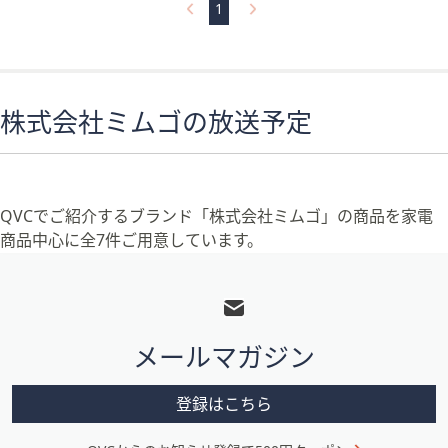
1
株式会社ミムゴの放送予定
QVCでご紹介するブランド「株式会社ミムゴ」の商品を家電
商品中心に全7件ご用意しています。
フ
ッ
タ
メールマガジン
ー
メ
登録はこちら
ニ