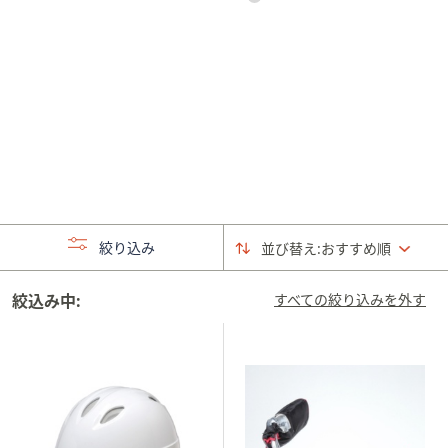
矢
印
キ
ー
ま
た
は
タ
ッ
チ
絞り込み
並び替え:
おすすめ順
デ
バ
絞込み中:
すべての絞り込みを外す
イ
ス
で
左
右
に