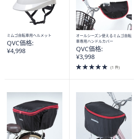
ス
ワ
イ
プ
し
ミムゴ自転車用ヘルメット
オールシーズン使えるミムゴ自転
て
QVC価格:
車専用ハンドルカバー
閲
QVC価格:
¥4,998
覧
¥3,998
で
5.0
き
(1 件)
of
ま
5
す。
Stars