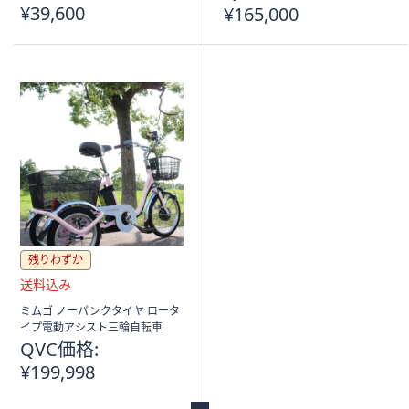
¥39,600
¥165,000
残りわずか
送
ミムゴ ノーパンクタイヤ ロータ
料
イプ電動アシスト三輪自転車
込
QVC価格:
み
¥199,998