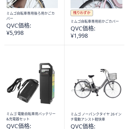
残りわずか
ミムゴ自転車専用後ろ用かごカ
バー
ミムゴ自転車専用前かごカバー
QVC価格:
QVC価格:
¥5,998
¥1,998
ミムゴ 電動自転車用バッテリー
ミムゴ ノーパンクタイヤ 26イン
&充電器セット
チ電動アシスト軽快車
QVC価格:
QVC価格: