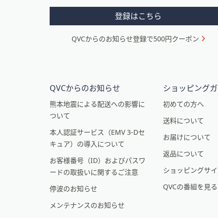
メ
登録はこちら
ニ
QVCからのお知らせ登録で500円クーポン
ュ
ー
と
イ
QVCからのお知らせ
ショッピングガ
ン
熊本地震による配送への影響に
初めての方へ
ついて
フ
送料について
本人認証サービス（EMV 3-Dセ
ォ
お届けについて
キュア）の導入について
メ
返品について
お客様番号（ID）およびパスワ
ー
ショッピングサイ
ードの取扱いに関するご注意
シ
QVCの番組を見
停波のお知らせ
ョ
メンテナンスのお知らせ
ン