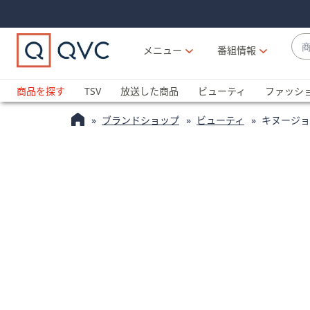
Skip
Skip
Navigation
Navigation
Links
Links2
商
メニュー
番組情報
品
候
ブ
補
ラ
商品を探す
TSV
放送した商品
ビューティ
ファッシ
が
ン
利
ブランドショップ
ビューティ
キヌージョ
ド
用
名
可
か
能
ら
な
探
場
す
合
上
下
の
矢
印