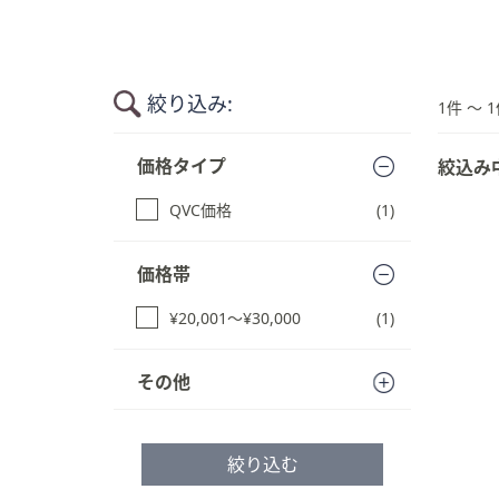
キ
ー
ま
た
絞り込み:
1件 〜 1
は
タ
商
価格タイプ
絞込み
品
ッ
一
チ
QVC価格
(1)
覧
デ
に
バ
ス
価格帯
イ
キ
ス
ッ
¥20,001〜¥30,000
(1)
で
プ
す
左
る
その他
右
に
ス
絞り込む
ワ
イ