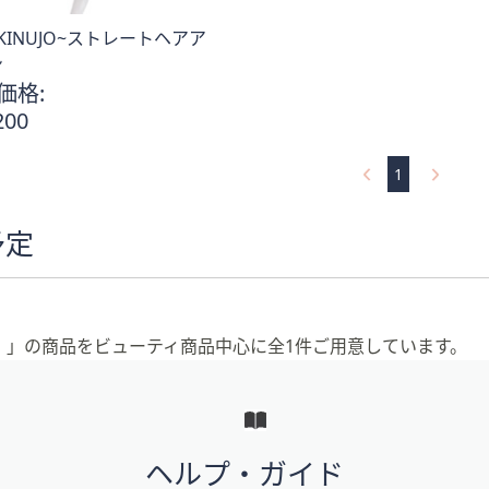
KINUJO~ストレートヘアア
ン
価格:
200
1
。
予定
O）」の商品をビューティ商品中心に全1件ご用意しています。
ヘルプ・ガイド