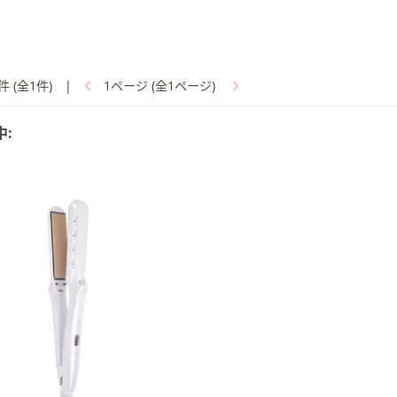
件 (全1件)
|
1ページ (全1ページ)
中: