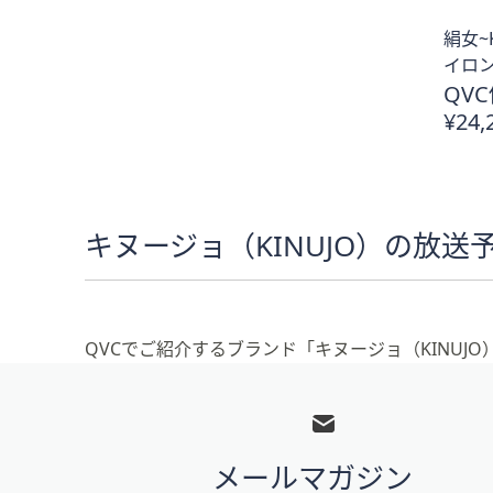
プ
絹女~
し
イロ
て
QVC
閲
¥24,
覧
で
き
ま
す
キヌージョ（KINUJO）の放送
QVCでご紹介するブランド「キヌージョ（KINUJ
フ
ッ
タ
メールマガジン
ー