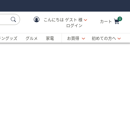
0
こんにちは
ゲスト 様
カート
ログイン
Cart is Empty
C
チングッズ
グルメ
家電
お買得
初めての方へ