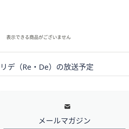
矢
印
キ
ー
ま
表示できる商品がございません
た
は
タ
ッ
リデ（Re・De）の放送予定
チ
デ
バ
イ
フ
ス
で
ッ
左
タ
右
メールマガジン
ー
に