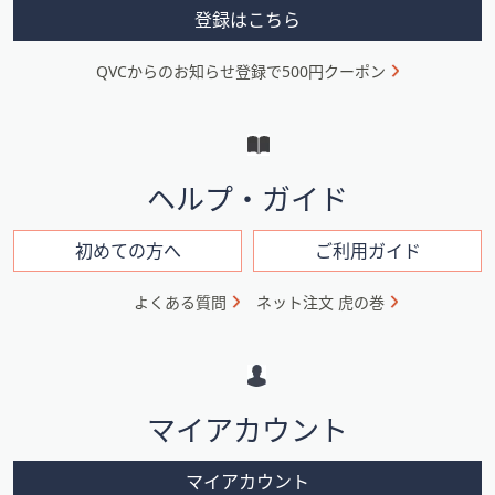
ス
メ
登録はこちら
ワ
ニ
イ
QVCからのお知らせ登録で500円クーポン
ュ
プ
し
ー
て
と
閲
イ
覧
ヘルプ・ガイド
で
ン
き
フ
初めての方へ
ご利用ガイド
ま
ォ
す。
よくある質問
ネット注文 虎の巻
メ
ー
シ
マイアカウント
ョ
ン
マイアカウント