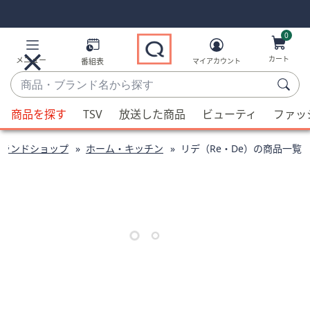
Skip
Skip
Navigation
Navigation
Links
Links2
0
カート
メニュー
番組表
マイアカウント
商
品・
候
ブ
商品を探す
TSV
放送した商品
ビューティ
ファッ
補
ラ
が
ン
ブランドショップ
ホーム・キッチン
リデ（Re・De）の商品一覧
利
ド
用
名
可
か
能
ら
な
探
場
す
合、
上
下
の