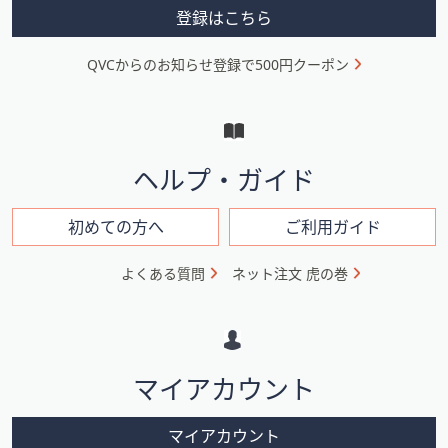
ス
メ
登録はこちら
ワ
ニ
イ
QVCからのお知らせ登録で500円クーポン
ュ
プ
し
ー
て
と
閲
イ
覧
ヘルプ・ガイド
で
ン
き
フ
初めての方へ
ご利用ガイド
ま
ォ
す。
よくある質問
ネット注文 虎の巻
メ
ー
シ
マイアカウント
ョ
ン
マイアカウント