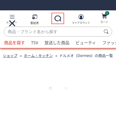
Skip
Skip
Navigation
Navigation
Links
Links2
0
カート
メニュー
番組表
マイアカウント
商
品・
候
ブ
商品を探す
TSV
放送した商品
ビューティ
ファッ
補
ラ
が
ン
ドショップ
ホーム・キッチン
ドルメオ（Dormeo）の商品一覧
利
ド
用
名
可
か
能
ら
な
探
場
す
合、
上
下
の