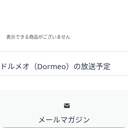
矢
印
キ
ー
ま
表示できる商品がございません
た
は
タ
ッ
ドルメオ（Dormeo）の放送予定
チ
デ
バ
イ
フ
ス
で
ッ
左
タ
右
メールマガジン
ー
に