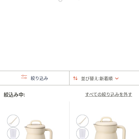
矢
印
キ
ー
ま
た
は
タ
ッ
チ
絞り込み
並び替え:
新着順
デ
バ
絞込み中:
イ
すべての絞り込みを外す
ス
で
左
右
に