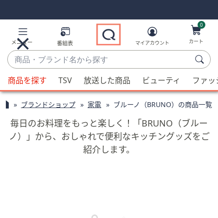
Skip
Skip
Navigation
Navigation
Links
Links2
0
カート
メニュー
番組表
マイアカウント
商
品・
候
ブ
商品を探す
TSV
放送した商品
ビューティ
ファッ
補
ラ
が
ン
ブランドショップ
家電
ブルーノ（BRUNO）の商品一覧
利
ド
用
毎日のお料理をもっと楽しく！「BRUNO（ブルー
名
可
ノ）」から、おしゃれで便利なキッチングッズをご
か
能
紹介します。
ら
な
探
場
す
合、
上
下
の