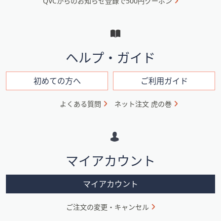
QVCからのお知らせ登録で500円クーポン
ュ
ー
と
イ
ヘルプ・ガイド
ン
フ
初めての方へ
ご利用ガイド
ォ
よくある質問
ネット注文 虎の巻
メ
ー
シ
マイアカウント
ョ
ン
マイアカウント
ご注文の変更・キャンセル