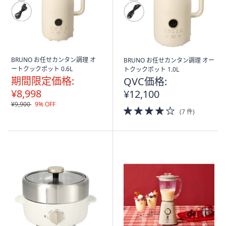
ス
ワ
イ
プ
し
て
BRUNO お任せカンタン調理 オ
BRUNO お任せカンタン調理 オー
ートクックポット 0.6L
トクックポット 1.0L
閲
期間限定価格:
QVC価格:
覧
¥8,998
¥12,100
で
¥9,900
9% OFF
き
4.0
(7 件)
of
ま
5
す。
Stars