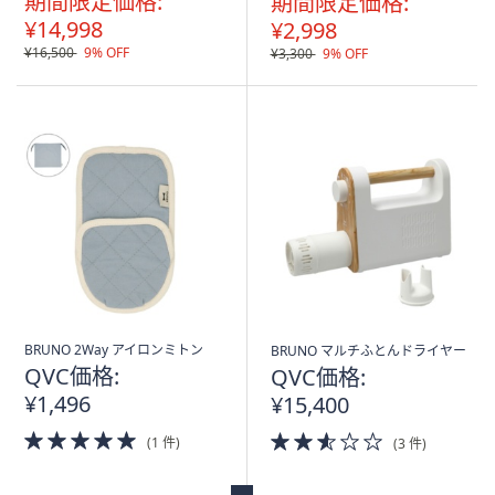
期間限定価格:
期間限定価格:
¥14,998
¥2,998
¥16,500
9% OFF
¥3,300
9% OFF
BRUNO 2Way アイロンミトン
BRUNO マルチふとんドライヤー
QVC価格:
QVC価格:
¥1,496
¥15,400
5.0
2.5
(1 件)
(3 件)
of
of
5
5
Stars