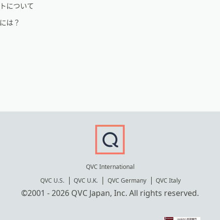
トについて
るには？
QVC International
QVC U.S.
QVC U.K.
QVC Germany
QVC Italy
©2001 - 2026 QVC Japan, Inc. All rights reserved.