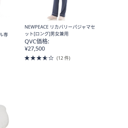
NEWPEACE リカバリーパジャマセ
ット[ロング]男女兼用
ブル専
QVC価格:
¥27,500
3.5
(12 件)
of
5
Stars