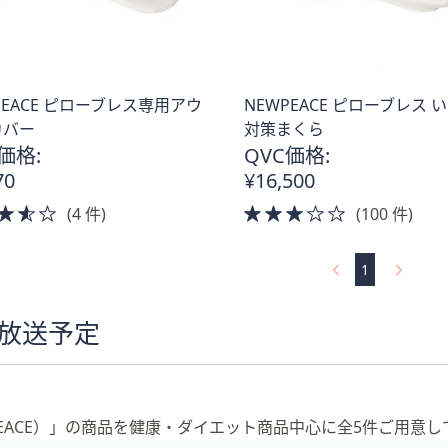
PEACE ピローブレス専用アウ
NEWPEACE ピローブレス 
カバー
対策まくら
価格:
QVC価格:
70
¥16,500
3.5
3.0
(4 件)
(100 件)
of
of
5
5
1
Stars
Stars
の放送予定
PEACE）」の商品を健康・ダイエット商品中心に全5件ご用意し