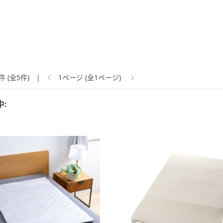
件 (全5件)
|
1ページ (全1ページ)
中: