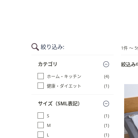
キ
ー
ま
た
は
タ
絞り込み:
ッ
1件 〜 5
チ
商
デ
カテゴリ
絞込み
品
バ
一
ホーム・キッチン
(4)
イ
覧
ス
に
健康・ダイエット
(1)
ス
で
キ
左
サイズ（SML表記）
ッ
右
プ
に
S
(1)
す
ス
る
M
(1)
ワ
L
(1)
イ