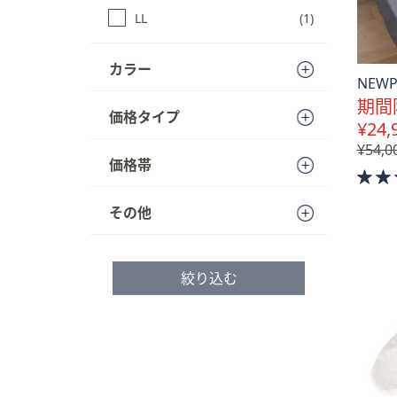
プ
LL
(1)
し
て
カラー
閲
NEW
覧
期間
価格タイプ
で
¥24,
き
¥54,0
ま
価格帯
す
その他
絞り込む