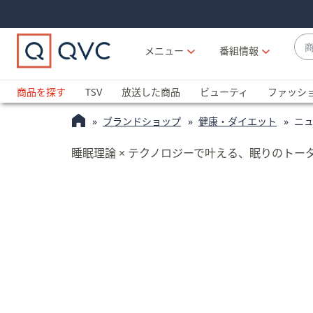
Skip
Skip
Navigation
Navigation
Links
Links2
商
メニュー
番組情報
品
候
ブ
補
ラ
商品を探す
TSV
放送した商品
ビューティ
ファッシ
が
ン
利
ブランドショップ
健康・ダイエット
ニュ
ド
用
名
可
睡眠理論 × テクノロジーで叶える、眠りのトー
か
能
ら
な
探
場
す
合
上
下
の
矢
印