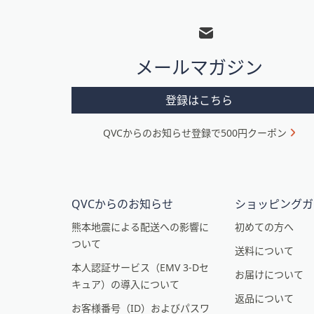
フ
ッ
タ
メールマガジン
ー
メ
登録はこちら
ニ
QVCからのお知らせ登録で500円クーポン
ュ
ー
と
イ
QVCからのお知らせ
ショッピングガ
ン
熊本地震による配送への影響に
初めての方へ
ついて
フ
送料について
本人認証サービス（EMV 3-Dセ
ォ
お届けについて
キュア）の導入について
メ
返品について
お客様番号（ID）およびパスワ