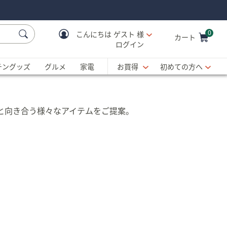
0
こんにちは
ゲスト 様
カート
ログイン
Cart is Empty
C
チングッズ
グルメ
家電
お買得
初めての方へ
眠と向き合う様々なアイテムをご提案。