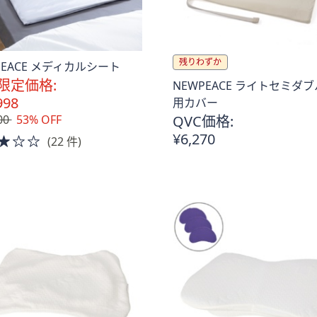
残りわずか
PEACE メディカルシート
限定価格:
NEWPEACE ライトセミダ
998
用カバー
00
53% OFF
QVC価格:
¥6,270
3.0
(22 件)
。
of
5
Stars