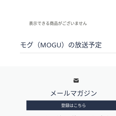
キ
ー
ま
た
表示できる商品がございません
は
タ
ッ
モグ（MOGU）の放送予定
チ
デ
バ
イ
フ
ス
ッ
で
左
タ
右
メールマガジン
ー
に
メ
ス
登録はこちら
ワ
ニ
イ