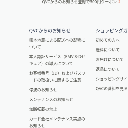
QVCからのお知らせ登録で500円クーポン
ュ
プ
ー
し
て
と
閲
イ
QVCからのお知らせ
ショッピングガ
覧
ン
で
熊本地震による配送への影響に
初めての方へ
き
ついて
フ
送料について
ま
本人認証サービス（EMV 3-Dセ
ォ
お届けについて
す
キュア）の導入について
メ
返品について
お客様番号（ID）およびパスワ
ー
ショッピングサイ
ードの取扱いに関するご注意
シ
QVCの番組を見
停波のお知らせ
ョ
メンテナンスのお知らせ
ン
無断転載の禁止
カード会社メンテナンス実施の
お知らせ