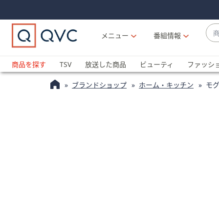
Skip
Skip
Navigation
Navigation
Links
Links2
商
メニュー
番組情報
品
候
ブ
補
ラ
商品を探す
TSV
放送した商品
ビューティ
ファッシ
が
ン
利
ブランドショップ
ホーム・キッチン
モグ
ド
用
名
可
か
能
ら
な
探
場
す
合
上
下
の
矢
印