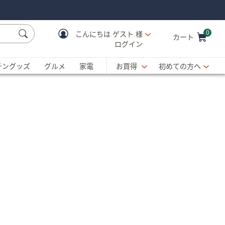
0
こんにちは
ゲスト 様
カート
ログイン
Cart is Empty
C
チングッズ
グルメ
家電
お買得
初めての方へ