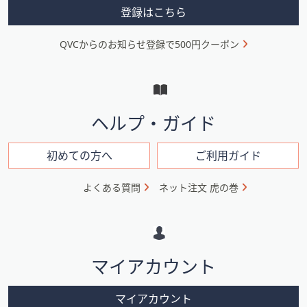
ス
メ
登録はこちら
ワ
ニ
イ
QVCからのお知らせ登録で500円クーポン
ュ
プ
し
ー
て
と
閲
イ
覧
ヘルプ・ガイド
で
ン
き
フ
初めての方へ
ご利用ガイド
ま
ォ
す。
よくある質問
ネット注文 虎の巻
メ
ー
シ
マイアカウント
ョ
ン
マイアカウント