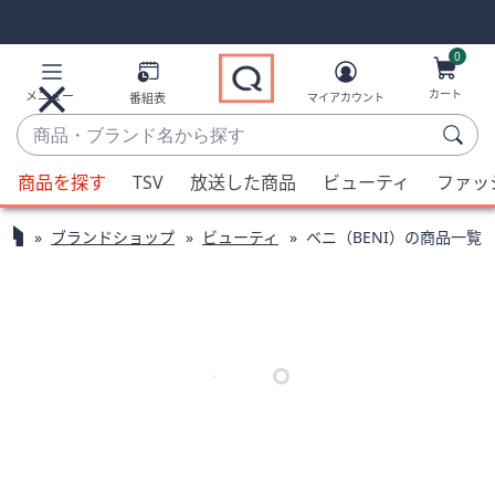
Skip
Skip
Navigation
Navigation
Links
Links2
0
カート
メニュー
番組表
マイアカウント
商
品・
候
ブ
商品を探す
TSV
放送した商品
ビューティ
ファッ
補
ラ
が
ン
ブランドショップ
ビューティ
ベニ（BENI）の商品一覧
利
ド
用
名
可
か
能
ら
な
探
場
す
合、
上
下
の