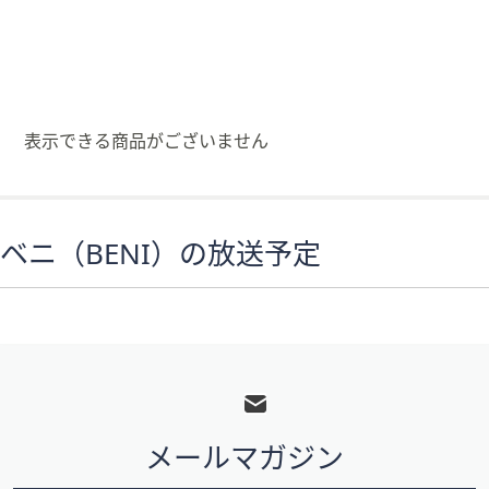
矢
印
キ
ー
ま
表示できる商品がございません
た
は
タ
ッ
ベニ（BENI）の放送予定
チ
デ
バ
イ
フ
ス
で
ッ
左
タ
右
メールマガジン
ー
に