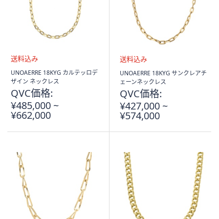
ス
ワ
イ
プ
し
て
閲
送
送
UNOAERRE 18KYG カルテッロデ
UNOAERRE 18KYG サンクレアチ
料
料
覧
ザイン ネックレス
ェーンネックレス
込
込
QVC価格:
QVC価格:
で
み
み
¥485,000 ~
¥427,000 ~
き
¥662,000
¥574,000
ま
す。