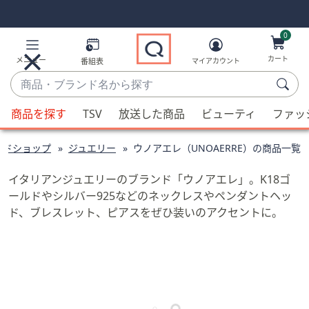
Skip
Skip
Navigation
Navigation
Links
Links2
0
カート
メニュー
番組表
マイアカウント
商
品・
候
ブ
商品を探す
TSV
放送した商品
ビューティ
ファッ
補
ラ
が
ン
ンドショップ
ジュエリー
ウノアエレ（UNOAERRE）の商品一覧
利
ド
用
名
イタリアンジュエリーのブランド「ウノアエレ」。K18ゴ
可
か
ールドやシルバー925などのネックレスやペンダントヘッ
能
ら
ド、ブレスレット、ピアスをぜひ装いのアクセントに。
な
探
場
す
合、
上
下
の