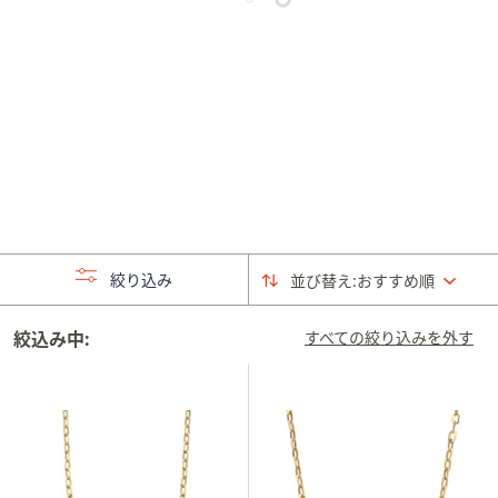
矢
印
キ
ー
ま
た
は
タ
ッ
チ
絞り込み
並び替え:
おすすめ順
デ
バ
絞込み中:
イ
すべての絞り込みを外す
ス
で
左
右
に