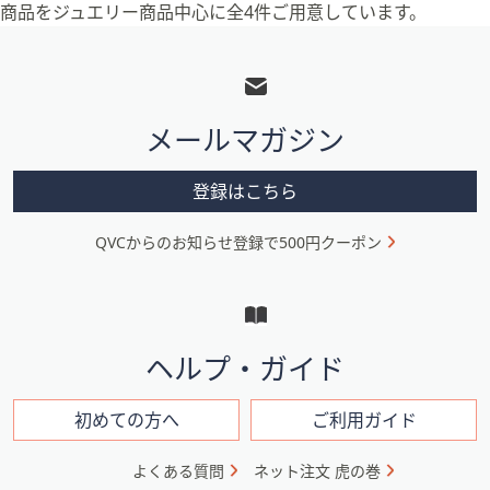
商品をジュエリー商品中心に全4件ご用意しています。
フ
ッ
タ
メールマガジン
ー
メ
登録はこちら
ニ
QVCからのお知らせ登録で500円クーポン
ュ
ー
と
イ
ヘルプ・ガイド
ン
フ
初めての方へ
ご利用ガイド
ォ
よくある質問
ネット注文 虎の巻