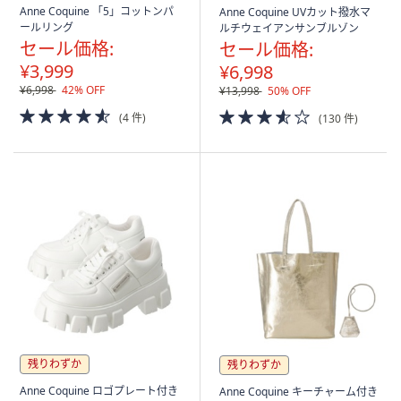
Anne Coquine 「5」コットンパ
Anne Coquine UVカット撥水マ
ールリング
ルチウェイアンサンブルゾン
セール価格:
セール価格:
¥3,999
¥6,998
¥6,998
42% OFF
¥13,998
50% OFF
4.5
3.5
(4 件)
(130 件)
of
of
5
5
Stars
Stars
残りわずか
残りわずか
Anne Coquine ロゴプレート付き
Anne Coquine キーチャーム付き