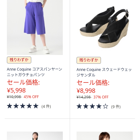
残りわずか
残りわずか
Anne Coquine コアスパンヤーン
Anne Coquine スウェードウェッ
ニットガウチョパンツ
ジサンダル
セール価格:
セール価格:
¥5,998
¥8,998
¥10,998
45% OFF
¥14,298
37% OFF
5.0
4.0
(4 件)
(9 件)
of
of
5
5
Stars
Stars