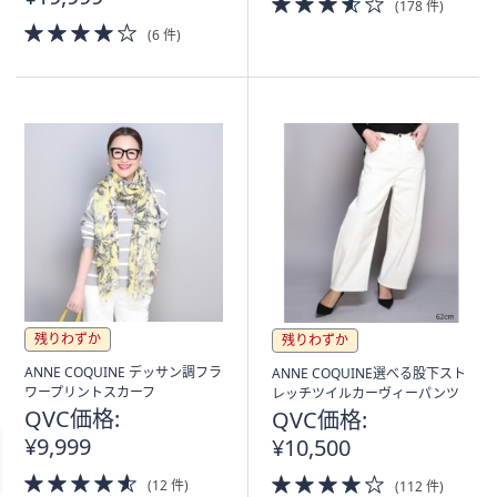
(178 件)
of
4.0
(6 件)
5
of
Stars
5
Stars
残りわずか
残りわずか
ANNE COQUINE デッサン調フラ
ANNE COQUINE選べる股下スト
ワープリントスカーフ
レッチツイルカーヴィーパンツ
QVC価格:
QVC価格:
¥9,999
¥10,500
4.5
4.0
(12 件)
(112 件)