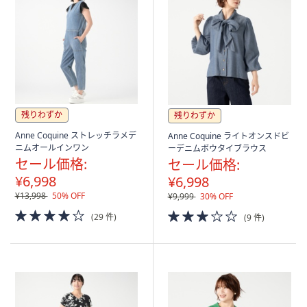
残りわずか
残りわずか
Anne Coquine ストレッチラメデ
Anne Coquine ライトオンスドビ
ニムオールインワン
ーデニムボウタイブラウス
セール価格:
セール価格:
¥6,998
¥6,998
¥13,998
50% OFF
¥9,999
30% OFF
4.0
3.0
(29 件)
(9 件)
of
of
5
5
Stars
Stars