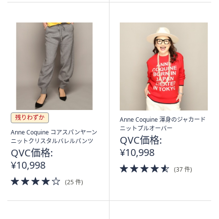
Stars
残りわずか
Anne Coquine 渾身のジャカード
ニットプルオーバー
Anne Coquine コアスパンヤーン
QVC価格:
ニットクリスタルバレルパンツ
¥10,998
QVC価格:
¥10,998
4.5
(37 件)
of
4.0
(25 件)
5
of
Stars
5
Stars