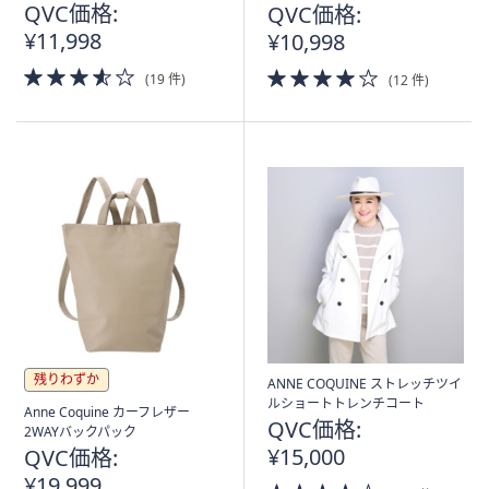
QVC価格:
QVC価格:
¥11,998
¥10,998
3.5
4.0
(19 件)
(12 件)
of
of
5
5
Stars
Stars
残りわずか
ANNE COQUINE ストレッチツイ
ルショートトレンチコート
Anne Coquine カーフレザー
QVC価格:
2WAYバックパック
¥15,000
QVC価格:
¥19,999
3.5