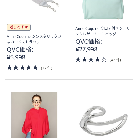
残りわずか
Anne Coquine クロア付きシュリ
ンクレザートートバッグ
Anne Coquine シンメタリックジ
QVC価格:
ャカードストラップ
¥27,998
QVC価格:
¥5,998
4.0
(42 件)
of
4.5
(17 件)
5
of
Stars
5
Stars