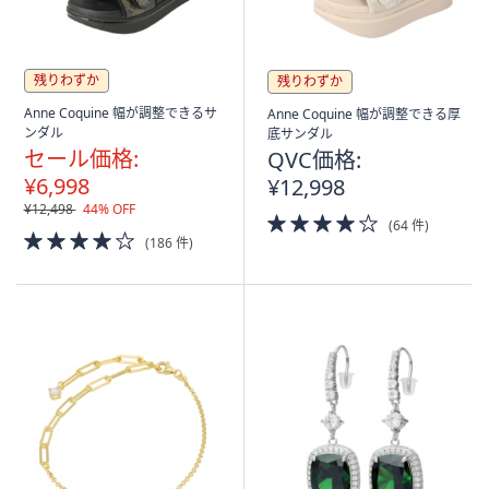
残りわずか
残りわずか
Anne Coquine 幅が調整できるサ
Anne Coquine 幅が調整できる厚
ンダル
底サンダル
セール価格:
QVC価格:
¥6,998
¥12,998
¥12,498
44% OFF
4.0
(64 件)
4.0
of
(186 件)
of
5
5
Stars
Stars