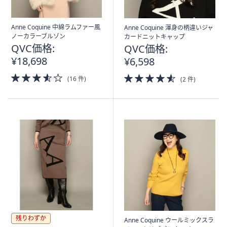
Anne Coquine 中綿ラムファー風
Anne Coquine 渾身の柄違いジャ
ノーカラーブルゾン
カードニットキャップ
QVC価格:
QVC価格:
¥18,698
¥6,598
3.5
4.5
(16 件)
(2 件)
of
of
5
5
Stars
Stars
残りわずか
Anne Coquine ウールミックスラ