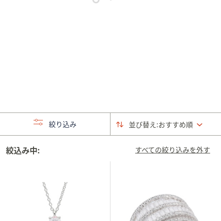
矢
印
キ
ー
ま
た
は
タ
ッ
チ
絞り込み
並び替え:
おすすめ順
デ
バ
絞込み中:
イ
すべての絞り込みを外す
ス
で
左
右
に