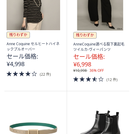
残りわずか
残りわずか
Anne Coquine セルヒートハイネ
AnneCoquine選べる股下裏起毛
ックプルオーバー
ツイルカ-ヴィーパンツ
セール価格:
セール価格:
¥4,998
¥6,998
¥10,998
36% OFF
4.0
(22 件)
of
3.5
(12 件)
5
of
Stars
5
Stars