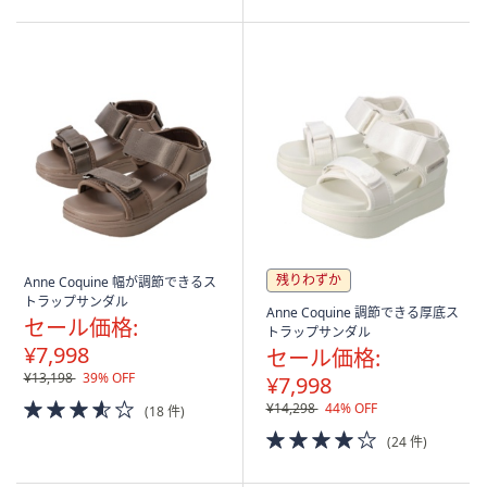
5
Stars
残りわずか
Anne Coquine 幅が調節できるス
トラップサンダル
Anne Coquine 調節できる厚底ス
セール価格:
トラップサンダル
¥7,998
セール価格:
¥13,198
39% OFF
¥7,998
3.5
¥14,298
44% OFF
(18 件)
of
4.0
(24 件)
5
of
Stars
5