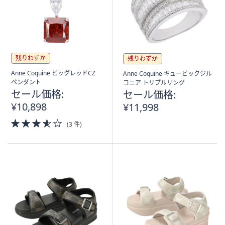
ス
ワ
イ
プ
し
残りわずか
残りわずか
て
閲
Anne Coquine ビッグレッドCZ
Anne Coquine キュービックジル
ペンダント
コニア トリプルリング
覧
セール価格:
セール価格:
で
¥10,898
¥11,998
き
ま
3.5
(3 件)
of
す。
5
Stars