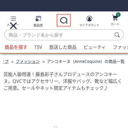
Skip
Skip
Navigation
Navigation
Links
Links2
0
カート
メニュー
番組表
マイアカウント
商
品・
候
ブ
商品を探す
TSV
放送した商品
ビューティ
ファッ
補
ラ
が
ン
ョップ
ファッション
アンコキーヌ（AnneCoquine）の商品一覧
利
ド
用
名
芸能人御用達！藤島彩子さんプロデュースのアンコキー
可
か
ヌ。QVCではアクセサリー、洋服やバッグ、靴など幅広く
能
ら
ご用意。セールやネット限定アイテムもチェック♪
な
探
場
す
合、
上
下
の