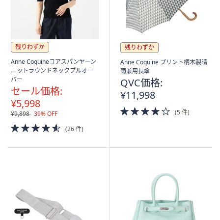
残りわずか
残りわずか
Anne Coquineコアスパンヤーン
Anne Coquine プリント柄木製晴
ニットラウンドネックプルオー
雨兼用長傘
バー
QVC価格:
セール価格:
¥11,998
¥5,998
4.0
(5 件)
¥9,898
39% OFF
of
4.5
5
(26 件)
of
Stars
5
Stars