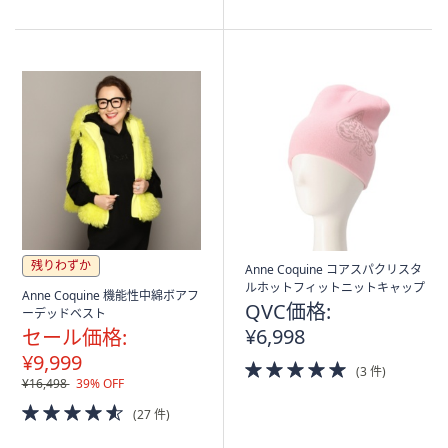
of
of
5
5
Stars
Stars
残りわずか
Anne Coquine コアスパクリスタ
ルホットフィットニットキャップ
Anne Coquine 機能性中綿ボアフ
QVC価格:
ーデッドベスト
¥6,998
セール価格:
¥9,999
5.0
(3 件)
of
¥16,498
39% OFF
5
4.5
(27 件)
Stars
of
5