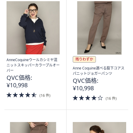
残りわずか
AnneCoquineウールカシミヤ混
ニットスキッパーカラープルオー
Anne Coquine選べる股下コアス
バー
パニットジョガーパンツ
QVC価格:
QVC価格:
¥10,998
¥10,998
4.5
(16 件)
4.0
(16 件)
of
of
5
5
Stars
Stars