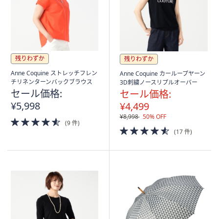
残りわずか
残りわずか
Anne Coquine ストレッチフレン
Anne Coquine カーループヤーン
チリネンターンバックブラウス
3D刺繍ノースリプルオーバー
セール価格:
セール価格:
¥5,998
¥4,499
¥8,998
50% OFF
4.5
(9 件)
of
4.5
(17 件)
5
of
Stars
5
Stars