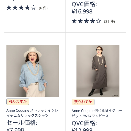
QVC価格:
4.0
(6 件)
¥16,998
of
5
4.0
(31 件)
Stars
of
5
Stars
残りわずか
残りわずか
Anne Coquine ストレッチインレ
Anne Coquine選べる身丈ジョー
イデニムリラックスシャツ
ゼット2WAYワンピース
セール価格:
QVC価格:
¥7,998
¥12,998