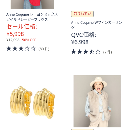
残りわずか
Anne Coquine レーヨンミックス
ツイルドレーピーブラウス
Anne Coquine Wフィンガーリン
セール価格:
グ
¥5,998
QVC価格:
¥12,098
50% OFF
¥6,998
3.0
(80 件)
3.5
of
(2 件)
of
5
5
Stars
Stars