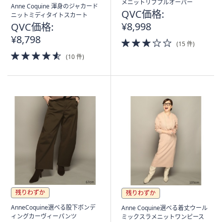
メニットリブプルオーバー
Anne Coquine 渾身のジャカード
QVC価格:
ニットミディタイトスカート
¥8,998
QVC価格:
¥8,798
3.0
(15 件)
of
4.5
(10 件)
5
of
Stars
5
Stars
残りわずか
残りわずか
AnneCoquine選べる股下ボンデ
Anne Coquine選べる着丈ウール
ィングカーヴィーパンツ
ミックスラメニットワンピース