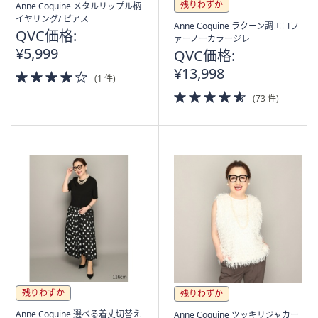
残りわずか
Anne Coquine メタルリップル柄
イヤリング/ ピアス
Anne Coquine ラクーン調エコフ
QVC価格:
ァーノーカラージレ
¥5,999
QVC価格:
¥13,998
4.0
(1 件)
of
4.5
(73 件)
5
of
Stars
5
Stars
残りわずか
残りわずか
Anne Coquine 選べる着丈切替え
Anne Coquine ツッキリジャカー