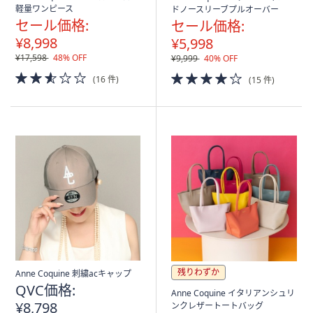
軽量ワンピース
ドノースリーブプルオーバー
セール価格:
セール価格:
¥8,998
¥5,998
¥17,598
48% OFF
¥9,999
40% OFF
2.5
4.0
(16 件)
(15 件)
of
of
5
5
Stars
Stars
残りわずか
Anne Coquine 刺繍acキャップ
QVC価格:
Anne Coquine イタリアンシュリ
¥8,798
ンクレザートートバッグ