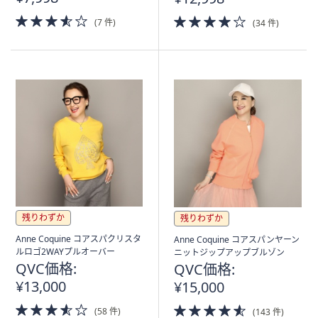
3.5
4.0
(7 件)
(34 件)
of
of
5
5
Stars
Stars
残りわずか
残りわずか
Anne Coquine コアスパクリスタ
Anne Coquine コアスパンヤーン
ルロゴ2WAYプルオーバー
ニットジップアップブルゾン
QVC価格:
QVC価格:
¥13,000
¥15,000
3.5
4.5
(58 件)
(143 件)