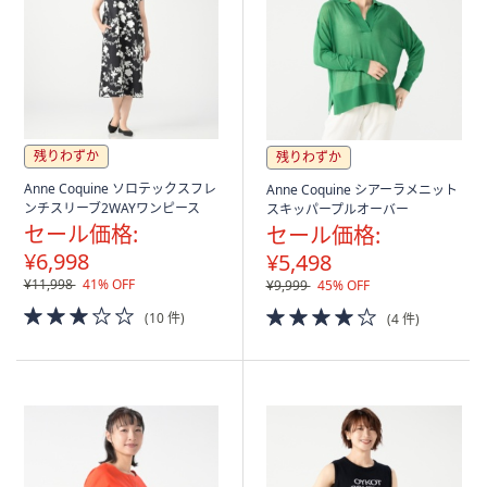
残りわずか
残りわずか
Anne Coquine ソロテックスフレ
Anne Coquine シアーラメニット
ンチスリーブ2WAYワンピース
スキッパープルオーバー
セール価格:
セール価格:
¥6,998
¥5,498
¥11,998
41% OFF
¥9,999
45% OFF
3.0
4.0
(10 件)
(4 件)
of
of
5
5
Stars
Stars