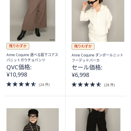
残りわずか
残りわずか
Anne Coquine 選べる股下コアス
Anne Coquine ダンボールニット
パニットガウチョパンツ
フーデッドパーカ
QVC価格:
セール価格:
¥10,998
¥6,998
4.5
4.5
(24 件)
(28 件)
of
of
5
5
Stars
Stars