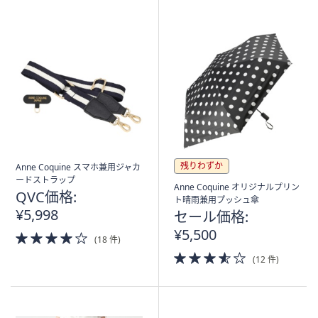
Stars
残りわずか
Anne Coquine スマホ兼用ジャカ
ードストラップ
Anne Coquine オリジナルプリン
QVC価格:
ト晴雨兼用プッシュ傘
¥5,998
セール価格:
¥5,500
4.0
(18 件)
of
3.5
(12 件)
5
of
Stars
5
Stars