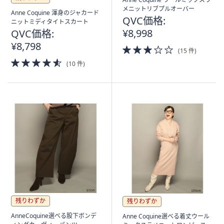
メニットリブプルオーバー
Anne Coquine 渾身のジャカード
QVC価格:
ニットミディタイトスカート
¥8,998
QVC価格:
¥8,798
3.0
(15 件)
of
4.5
(10 件)
5
of
Stars
5
Stars
残りわずか
残りわずか
AnneCoquine選べる股下ボンデ
Anne Coquine選べる着丈ウール