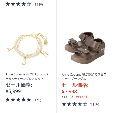
4.0
(15 件)
of
5
Stars
Anne Coquine 43°Nコットンパ
Anne Coquine 幅が調節できるス
ール&チェーンブレスレット
トラップサンダル
セール価格:
セール価格:
¥5,999
¥7,998
¥13,198
39% OFF
5.0
(1 件)
of
3.5
(18 件)
5
of
Stars
5