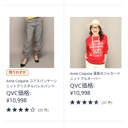
5
Stars
残りわずか
Anne Coquine 渾身のジャカード
ニットプルオーバー
Anne Coquine コアスパンヤーン
QVC価格:
ニットクリスタルバレルパンツ
¥10,998
QVC価格:
¥10,998
4.5
(37 件)
of
4.0
(25 件)
5
of
Stars
5
Stars