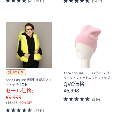
(58 件)
(143 件)
of
of
5
5
Stars
Stars
残りわずか
Anne Coquine コアスパクリスタ
ルホットフィットニットキャップ
Anne Coquine 機能性中綿ボアフ
QVC価格:
ーデッドベスト
¥6,998
セール価格:
¥9,999
5.0
(3 件)
of
¥16,498
39% OFF
5
4.5
(27 件)
Stars
of