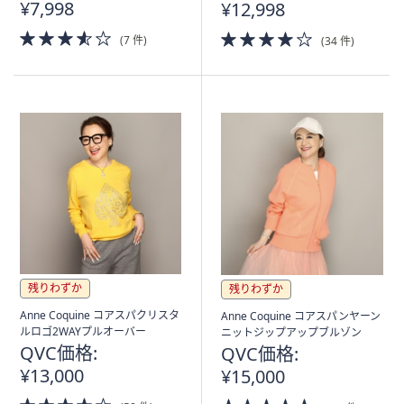
¥7,998
¥12,998
3.5
4.0
(7 件)
(34 件)
of
of
5
5
Stars
Stars
残りわずか
残りわずか
Anne Coquine コアスパクリスタ
Anne Coquine コアスパンヤーン
ルロゴ2WAYプルオーバー
ニットジップアップブルゾン
QVC価格:
QVC価格:
¥13,000
¥15,000
3.5
4.5