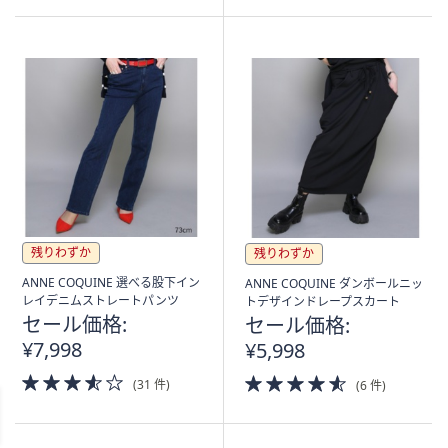
5
Stars
Stars
残りわずか
残りわずか
ANNE COQUINE 選べる股下イン
ANNE COQUINE ダンボールニッ
レイデニムストレートパンツ
トデザインドレープスカート
セール価格:
セール価格:
¥7,998
¥5,998
3.5
4.5
(31 件)
(6 件)
of
of
5
5
Stars
Stars