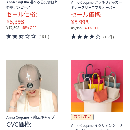
Anne Coquine 選べる着丈切替え
Anne Coquine ツッキリジャカー
軽量ワンピース
ドノースリーブプルオーバー
セール価格:
セール価格:
¥8,998
¥5,998
¥17,598
48% OFF
¥9,999
40% OFF
2.5
4.0
(16 件)
(15 件)
of
of
5
5
Stars
Stars
残りわずか
Anne Coquine 刺繍acキャップ
QVC価格:
Anne Coquine イタリアンシュリ