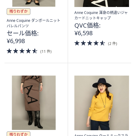
残りわずか
Anne Coquine 渾身の柄違いジャ
カードニットキャップ
Anne Coquine ダンボールニット
QVC価格:
バレルパンツ
¥6,598
セール価格:
¥6,998
4.5
(2 件)
of
4.5
(11 件)
5
of
Stars
5
Stars
残りわずか
Anne Coquine ウールミックスラ