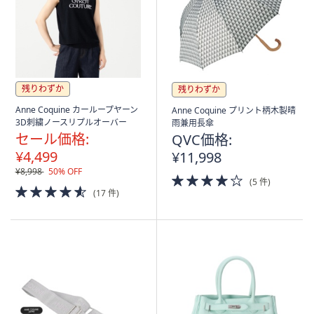
残りわずか
残りわずか
Anne Coquine カーループヤーン
Anne Coquine プリント柄木製晴
3D刺繍ノースリプルオーバー
雨兼用長傘
セール価格:
QVC価格:
¥4,499
¥11,998
¥8,998
50% OFF
4.0
(5 件)
4.5
of
(17 件)
of
5
5
Stars
Stars