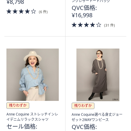
¥8,798
ンクレザートートバッグ
QVC価格:
4.0
(6 件)
¥16,998
of
5
4.0
(31 件)
Stars
of
5
Stars
残りわずか
残りわずか
Anne Coquine ストレッチインレ
Anne Coquine選べる身丈ジョー
イデニムリラックスシャツ
ゼット2WAYワンピース
セール価格:
QVC価格: