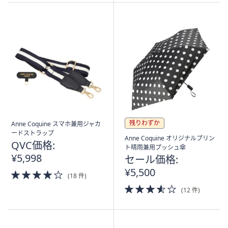
Stars
残りわずか
Anne Coquine スマホ兼用ジャカ
ードストラップ
Anne Coquine オリジナルプリン
QVC価格:
ト晴雨兼用プッシュ傘
¥5,998
セール価格:
¥5,500
4.0
(18 件)
of
3.5
(12 件)
5
of
Stars
5
Stars