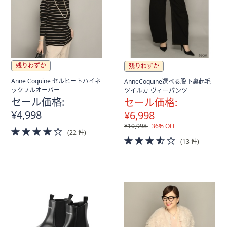
残りわずか
残りわずか
Anne Coquine セルヒートハイネ
AnneCoquine選べる股下裏起毛
ックプルオーバー
ツイルカ-ヴィーパンツ
セール価格:
セール価格:
¥4,998
¥6,998
¥10,998
36% OFF
4.0
(22 件)
of
3.5
(13 件)
5
of
Stars
5
Stars