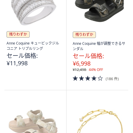
ス
ワ
イ
プ
し
残りわずか
残りわずか
て
閲
Anne Coquine キュービックジル
Anne Coquine 幅が調整できるサ
コニア トリプルリング
ンダル
覧
セール価格:
セール価格:
で
¥11,998
¥6,998
き
¥12,498
44% OFF
ま
4.0
す。
(186 件)
of
5
Stars