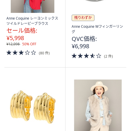
残りわずか
Anne Coquine レーヨンミックス
ツイルドレーピーブラウス
Anne Coquine Wフィンガーリン
セール価格:
グ
¥5,998
QVC価格:
¥12,098
50% OFF
¥6,998
3.0
(80 件)
3.5
of
(2 件)
of
5
5
Stars
Stars