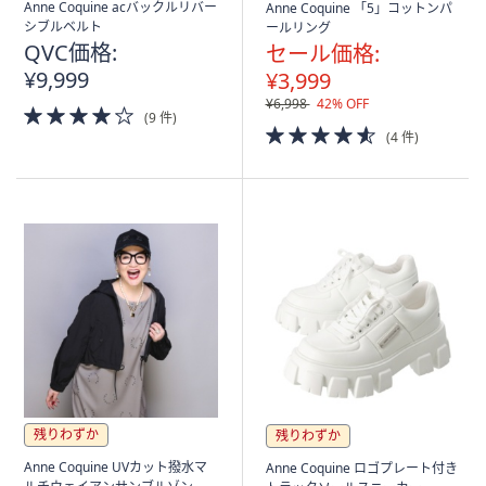
Anne Coquine acバックルリバー
Anne Coquine 「5」コットンパ
シブルベルト
ールリング
QVC価格:
セール価格:
¥9,999
¥3,999
¥6,998
42% OFF
4.0
(9 件)
of
4.5
(4 件)
5
of
Stars
5
Stars
残りわずか
残りわずか
Anne Coquine UVカット撥水マ
Anne Coquine ロゴプレート付き