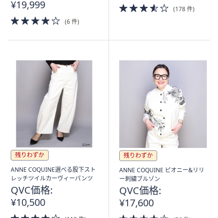
¥19,999
3.5
(178 件)
of
4.0
(6 件)
5
of
Stars
5
Stars
残りわずか
残りわずか
ANNE COQUINE選べる股下スト
ANNE COQUINE ピオニー&リリ
レッチツイルカーヴィーパンツ
ー刺繍ブルゾン
QVC価格:
QVC価格:
¥10,500
¥17,600
4.0
4.0