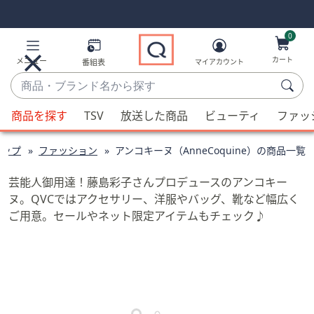
Skip
Skip
Navigation
Navigation
Links
Links2
0
カート
メニュー
番組表
マイアカウント
商
品・
候
ブ
商品を探す
TSV
放送した商品
ビューティ
ファッ
補
ラ
が
ン
ョップ
ファッション
アンコキーヌ（AnneCoquine）の商品一覧
利
ド
用
名
芸能人御用達！藤島彩子さんプロデュースのアンコキー
可
か
ヌ。QVCではアクセサリー、洋服やバッグ、靴など幅広く
能
ら
ご用意。セールやネット限定アイテムもチェック♪
な
探
場
す
合、
上
下
の