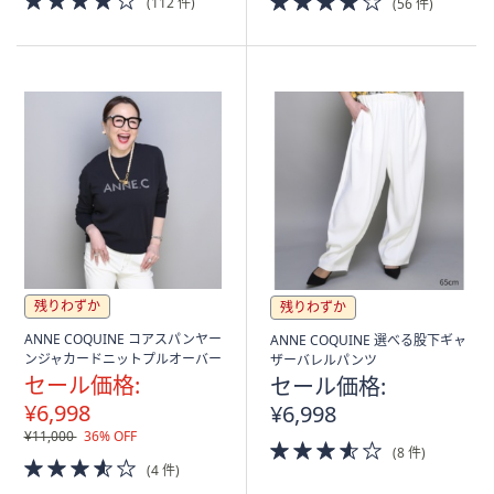
(112 件)
(56 件)
of
of
5
5
Stars
Stars
残りわずか
残りわずか
ANNE COQUINE コアスパンヤー
ANNE COQUINE 選べる股下ギャ
ンジャカードニットプルオーバー
ザーバレルパンツ
セール価格:
セール価格:
¥6,998
¥6,998
¥11,000
36% OFF
3.5
(8 件)
3.5
of
(4 件)
of
5