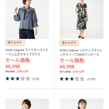
残りわずか
残りわずか
Anne Coquine ライトオンスドビ
Anne Coquine ソロテックスフレ
ーデニムボウタイブラウス
ンチスリーブ2WAYワンピース
セール価格:
セール価格:
¥6,998
¥6,998
¥9,999
30% OFF
¥11,998
41% OFF
3.0
3.0
(9 件)
(10 件)
of
of
5
5
Stars
Stars