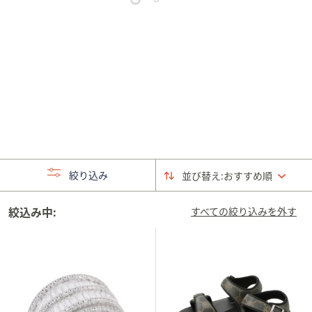
矢
印
キ
ー
ま
た
は
タ
ッ
チ
絞り込み
並び替え:
おすすめ順
デ
バ
絞込み中:
イ
すべての絞り込みを外す
ス
で
左
右
に