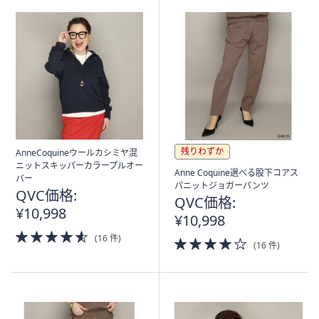
残りわずか
AnneCoquineウールカシミヤ混
ニットスキッパーカラープルオー
Anne Coquine選べる股下コアス
バー
パニットジョガーパンツ
QVC価格:
QVC価格:
¥10,998
¥10,998
4.5
(16 件)
4.0
(16 件)
of
of
5
5
Stars
Stars