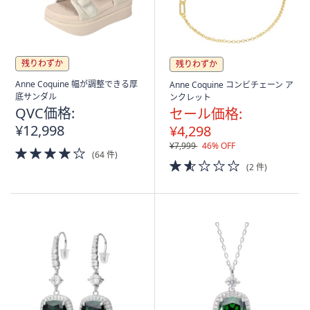
残りわずか
残りわずか
Anne Coquine 幅が調整できる厚
Anne Coquine コンビチェーン ア
底サンダル
ンクレット
QVC価格:
セール価格:
¥12,998
¥4,298
¥7,999
46% OFF
4.0
(64 件)
of
1.5
(2 件)
5
of
Stars
5
Stars