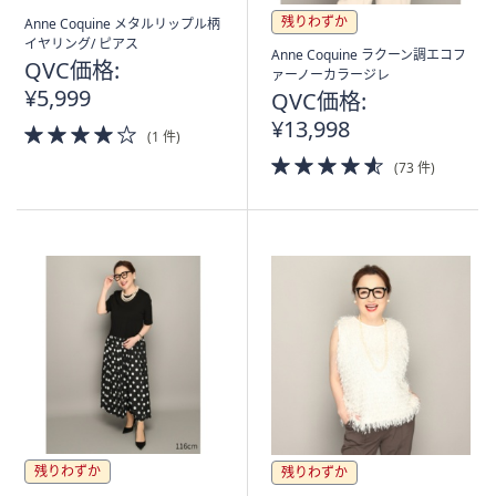
残りわずか
Anne Coquine メタルリップル柄
イヤリング/ ピアス
Anne Coquine ラクーン調エコフ
QVC価格:
ァーノーカラージレ
¥5,999
QVC価格:
¥13,998
4.0
(1 件)
of
4.5
(73 件)
5
of
Stars
5
Stars
残りわずか
残りわずか