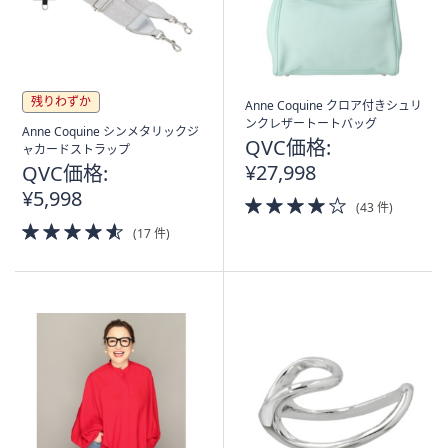
残りわずか
Anne Coquine クロア付きシュリ
ンクレザートートバッグ
Anne Coquine シンメタリックジ
QVC価格:
ャカードストラップ
¥27,998
QVC価格:
¥5,998
4.0
(43 件)
of
4.5
(17 件)
5
of
Stars
5
Stars