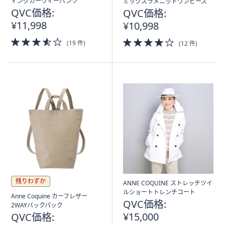
ィングカーヴィーパンツ
ミックスラメニットワンピース
QVC価格:
QVC価格:
¥11,998
¥10,998
3.5
4.0
(19 件)
(12 件)
of
of
5
5
Stars
Stars
残りわずか
ANNE COQUINE ストレッチツイ
ルショートトレンチコート
Anne Coquine カーフレザー
QVC価格:
2WAYバックパック
¥15,000
QVC価格: