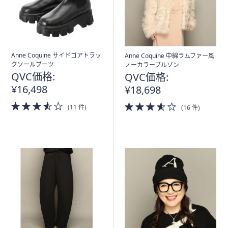
Anne Coquine サイドゴアトラッ
Anne Coquine 中綿ラムファー風
クソールブーツ
ノーカラーブルゾン
QVC価格:
QVC価格:
¥16,498
¥18,698
3.5
3.5
(11 件)
(16 件)
of
of
5
5
Stars
Stars