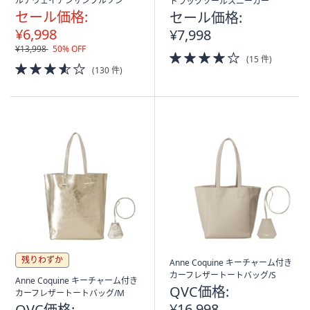
ルチウェイアンサンブルゾン
トラックソールスニーカー
セール価格:
セール価格:
¥6,998
¥7,998
¥13,998
50% OFF
4.0
(15 件)
3.5
of
(130 件)
of
5
5
Stars
Stars
残りわずか
Anne Coquine キーチャーム付き
カーフレザートートバッグ/S
Anne Coquine キーチャーム付き
QVC価格:
カーフレザートートバッグ/M
¥16,998
QVC価格: