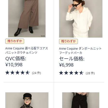
残りわずか
残りわずか
Anne Coquine 選べる股下コアス
Anne Coquine ダンボールニット
パニットガウチョパンツ
フーデッドパーカ
QVC価格:
セール価格:
¥10,998
¥6,998
4.5
4.5
(24 件)
(28 件)
of
of
5
5
Stars
Stars