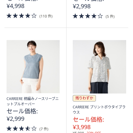
¥4,998
¥2,998
4.0
4.0
(110 件)
(5 件)
of
of
5
5
Stars
Stars
残りわずか
CARRIERE 柄編みノースリーブニ
ットプルオーバー
CARRIERE プリントボウタイブラ
セール価格:
ウス
¥2,999
セール価格:
¥3,998
3.5
(7 件)
of