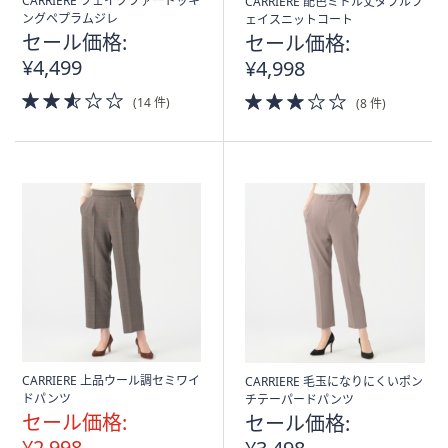
CARRIERE フェイクファードッキ
CARRIERE 配色ミドル丈ダブルフ
ングペプラムジレ
ェイスニットコート
セール価格:
セール価格:
¥4,499
¥4,998
2.5
3.0
(14 件)
(8 件)
of
of
5
5
Stars
Stars
CARRIERE 上品ウール調セミワイ
CARRIERE 毛玉になりにくいポン
ドパンツ
チテーパードパンツ
セール価格:
セール価格:
¥2,998