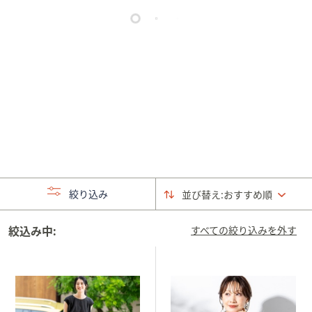
矢
印
キ
ー
ま
た
は
タ
ッ
チ
デ
絞り込み
バ
並び替え:
おすすめ順
イ
ス
絞込み中:
すべての絞り込みを外す
で
左
右
に