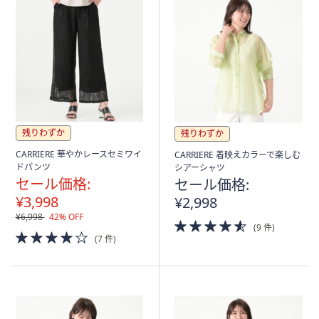
残りわずか
残りわずか
CARRIERE 華やかレースセミワイ
CARRIERE 着映えカラーで楽しむ
ドパンツ
シアーシャツ
セール価格:
セール価格:
¥3,998
¥2,998
¥6,998
42% OFF
4.5
(9 件)
4.0
of
(7 件)
of
5
5
Stars
Stars