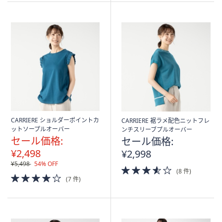
Stars
CARRIERE ショルダーポイントカ
CARRIERE 裾ラメ配色ニットフレ
ットソープルオーバー
ンチスリーブプルオーバー
セール価格:
セール価格:
¥2,498
¥2,998
¥5,498
54% OFF
3.5
(8 件)
4.0
of
(7 件)
of
5
5
Stars
Stars