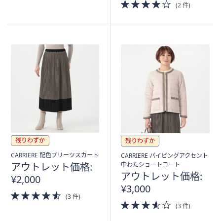
4.0
(2 件)
5
of
Stars
5
Stars
残りわずか
残りわずか
CARRIERE 配色プリーツスカート
CARRIERE パイピングアクセント
アウトレット価格:
中わたショートコート
アウトレット価格:
¥2,000
¥3,000
4.5
(3 件)
of
3.5
(3 件)
5
of
Stars
5