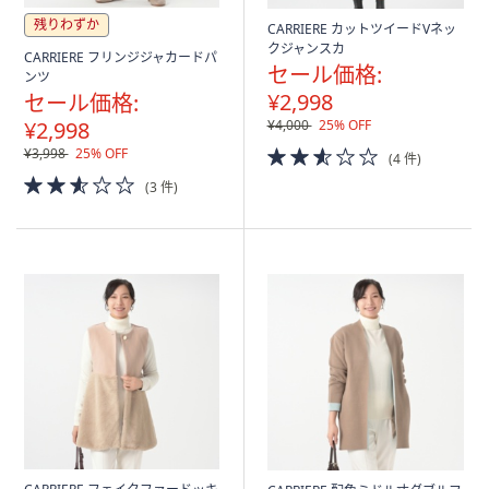
残りわずか
CARRIERE カットツイードVネッ
クジャンスカ
CARRIERE フリンジジャカードパ
セール価格:
ンツ
¥2,998
セール価格:
¥2,998
¥4,000
25% OFF
2.5
¥3,998
25% OFF
(4 件)
of
2.5
(3 件)
5
of
Stars
5
Stars