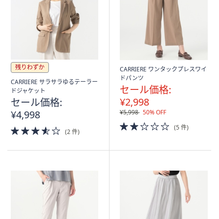
残りわずか
CARRIERE ワンタックプレスワイ
ドパンツ
CARRIERE サラサラゆるテーラー
セール価格:
ドジャケット
¥2,998
セール価格:
¥4,998
¥5,998
50% OFF
2.0
(5 件)
3.5
(2 件)
of
of
5
5
Stars
Stars