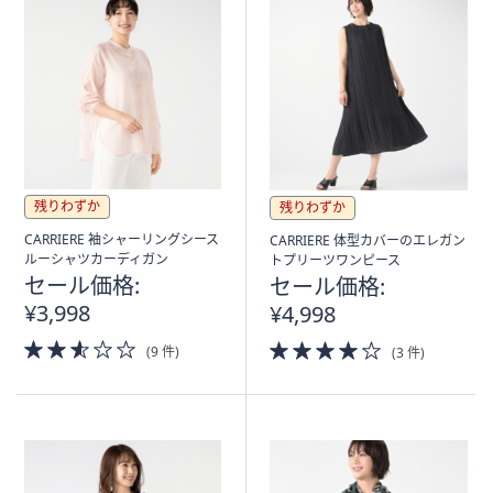
残りわずか
残りわずか
CARRIERE 袖シャーリングシース
CARRIERE 体型カバーのエレガン
ルーシャツカーディガン
トプリーツワンピース
セール価格:
セール価格:
¥3,998
¥4,998
2.5
4.0
(9 件)
(3 件)
of
of
5
5
Stars
Stars