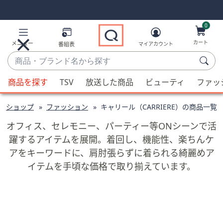
Skip
Skip
Navigation
Navigation
Links
Links2
0
カート
メニュー
番組表
マイアカウント
商
品・
候
ブ
商品を探す
TSV
放送した商品
ビューティ
ファッ
補
ラ
が
ン
ドショップ
ファッション
キャリール（CARRIERE）の商品一覧
利
ド
用
オフィス、セレモニー、パーティー等ONシーンで活
名
可
躍するアイテムを展開。着回し、機能性、楽ちんケ
か
能
アをキーワードに、肩肘張らずに着られる綺麗めア
ら
な
探
イテムを手頃な価格で取り揃えています。
場
す
合、
上
下
の