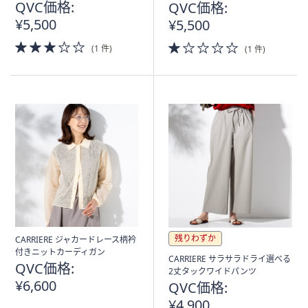
QVC価格:
QVC価格:
¥5,500
¥5,500
3.0
1.0
(1 件)
(1 件)
of
of
5
5
Stars
Stars
残りわずか
CARRIERE ジャカードレース柄衿
付きニットカーディガン
CARRIERE サラサラドライ選べる
QVC価格:
2丈タックワイドパンツ
¥6,600
QVC価格:
¥4,900