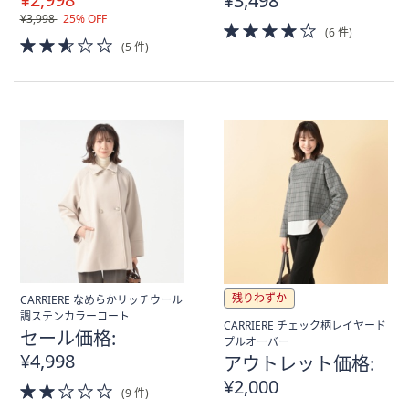
¥3,498
¥3,998
25% OFF
4.0
(6 件)
2.5
of
(5 件)
of
5
5
Stars
Stars
残りわずか
CARRIERE なめらかリッチウール
調ステンカラーコート
CARRIERE チェック柄レイヤード
セール価格:
プルオーバー
¥4,998
アウトレット価格:
¥2,000
2.0
(9 件)
of