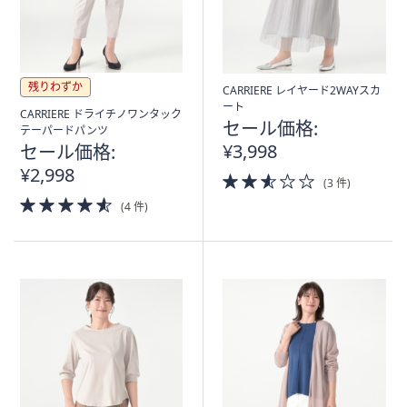
残りわずか
CARRIERE レイヤード2WAYスカ
ート
CARRIERE ドライチノワンタック
セール価格:
テーパードパンツ
¥3,998
セール価格:
¥2,998
2.5
(3 件)
of
4.5
(4 件)
5
of
Stars
5
Stars