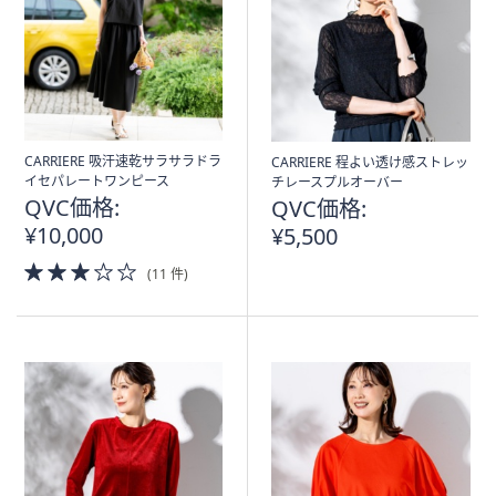
ス
ワ
イ
プ
し
て
閲
CARRIERE 吸汗速乾サラサラドラ
CARRIERE 程よい透け感ストレッ
イセパレートワンピース
チレースプルオーバー
覧
QVC価格:
QVC価格:
で
¥10,000
¥5,500
き
ま
3.0
(11 件)
of
す。
5
Stars