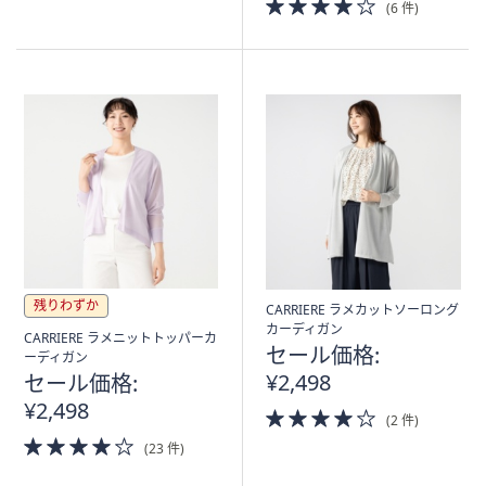
4.0
(6 件)
Stars
of
5
Stars
残りわずか
CARRIERE ラメカットソーロング
カーディガン
CARRIERE ラメニットトッパーカ
セール価格:
ーディガン
¥2,498
セール価格:
¥2,498
4.0
(2 件)
of
4.0
(23 件)
5
of
Stars
5