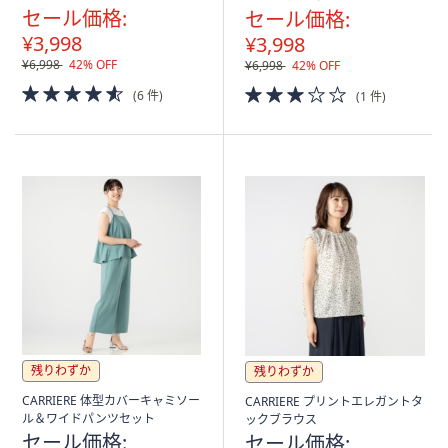
セール価格:
セール価格:
¥3,998
¥3,998
¥6,998
42% OFF
¥6,998
42% OFF
4.5
3.0
(6 件)
(1 件)
of
of
5
5
Stars
Stars
残りわずか
残りわずか
CARRIERE 体型カバーキャミソー
CARRIERE プリントエレガントタ
ル＆ワイドパンツセット
ックブラウス
セール価格:
セール価格: