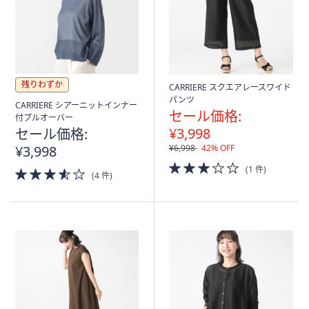
残りわずか
CARRIERE スクエアレースワイド
パンツ
CARRIERE シアーニットインナー
セール価格:
付プルオーバー
¥3,998
セール価格:
¥3,998
¥6,998
42% OFF
3.0
(1 件)
3.5
(4 件)
of
of
5
5
Stars
Stars