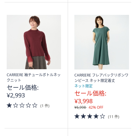
Stars
CARRIERE 袖チュールボトルネッ
CARRIERE フレアバックリボンワ
クニット
ンピース ネット限定着丈
セール価格:
ネット限定
セール価格:
¥2,993
¥3,998
1.0
(1 件)
¥6,998
42% OFF
of
5
4.0
(11 件)
Stars
of
5
Stars