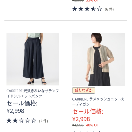
¥5,998
33% OFF
5
3.5
(6 件)
Stars
of
5
Stars
残りわずか
CARRIERE 光沢きれいなサテンワ
イドシルエットパンツ
CARRIERE ラメメッシュニットカ
セール価格:
ーディガン
¥2,998
セール価格:
¥2,998
2.0
(2 件)
of
¥4,998
40% OFF
5