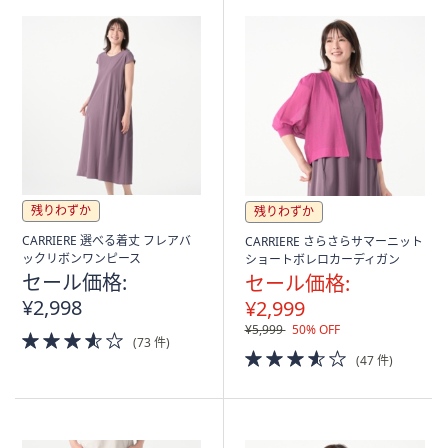
残りわずか
残りわずか
CARRIERE 選べる着丈 フレアバ
CARRIERE さらさらサマーニット
ックリボンワンピース
ショートボレロカーディガン
セール価格:
セール価格:
¥2,998
¥2,999
¥5,999
50% OFF
3.5
(73 件)
of
3.5
(47 件)
5
of
Stars
5
Stars