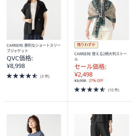
残りわずか
CARRIERE 便利なショートスリー
ブジャケット
CARRIERE 使える2柄大判ストー
QVC価格:
ル
¥8,998
セール価格:
¥2,498
4.5
(3 件)
of
¥3,998
37% OFF
5
4.5
(10 件)
Stars
of
5
Stars