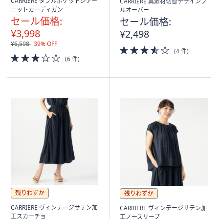
CARRIERE ダブルポケットシアー
CARRIERE 異素材切替デザインプ
ニットカーディガン
ルオーバー
セール価格:
セール価格:
¥3,998
¥2,498
¥6,598
39% OFF
3.5
(4 件)
3.0
of
(6 件)
of
5
5
Stars
Stars
残りわずか
残りわずか
CARRIERE ヴィンテージサテン加
CARRIERE ヴィンテージサテン加
工スカーチョ
工ノースリーブ