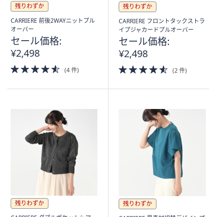
残りわずか
残りわずか
CARRIERE 前後2WAYニットプル
CARRIERE フロントタックストラ
オーバー
イプジャカードプルオーバー
セール価格:
セール価格:
¥2,498
¥2,498
4.5
4.5
(4 件)
(2 件)
of
of
5
5
Stars
Stars
残りわずか
残りわずか