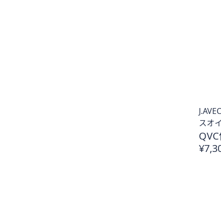
J.A
スオイル
QVC
¥7,3