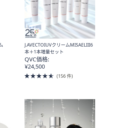
ーム
J.AVECTOIUVクリームMISAELIII6
本＋1本増量セット
QVC価格:
¥24,500
4.5
(156 件)
of
5
Stars