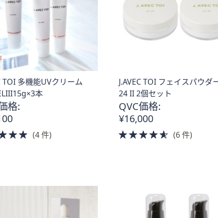
EC TOI 多機能UVクリーム
J.AVEC TOI フェイスパウダー
LIII15g×3本
24 II 2個セット
価格:
QVC価格:
100
¥16,000
5.0
4.5
(4 件)
(6 件)
of
of
5
5
Stars
Stars