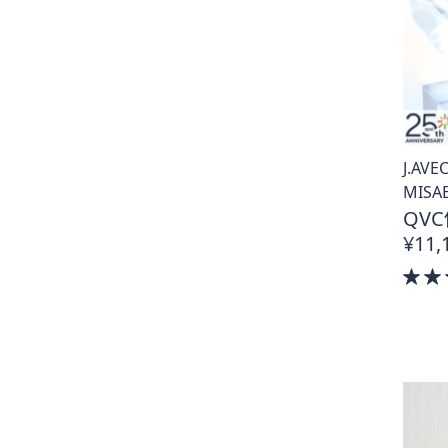
J.AV
MISAE
QVC
¥11,