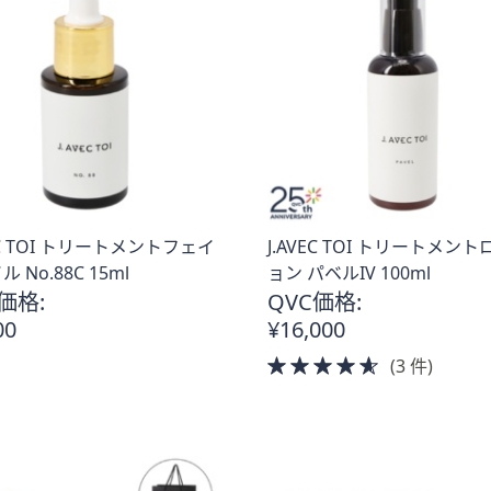
VEC TOI トリートメントフェイ
J.AVEC TOI トリートメン
 No.88C 15ml
ョン パベルIV 100ml
価格:
QVC価格:
00
¥16,000
4.5
(3 件)
of
5
Stars