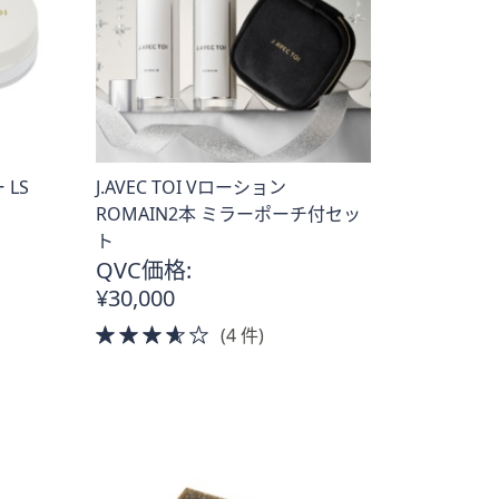
 LS
J.AVEC TOI Vローション
ROMAIN2本 ミラーポーチ付セッ
ト
QVC価格:
¥30,000
3.5
(4 件)
of
5
Stars