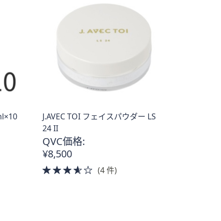
ml×10
J.AVEC TOI フェイスパウダー LS
24 II
QVC価格:
¥8,500
3.5
(4 件)
of
5
Stars