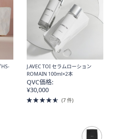
HS-
J.AVEC TOI セラムローション
ROMAIN 100ml×2本
QVC価格:
¥30,000
4.5
(7 件)
of
5
Stars