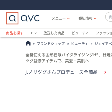
Skip
Skip
Navigation
Navigation
Links
Links2
商
メニュー
番組情報
品
候
ブ
補
ラ
商品を探す
TSV
放送した商品
ビューティ
ファッシ
が
ン
利
ブランドショップ
ビューティ
ジェイアベッ
ド
用
名
可
全身使える固形石鹸バイタライジングHS、日焼け止
か
能
ツグ監修アイテムで、美髪・美肌へ！
ら
な
探
J.ノリツグさんプロデュース全商品
場
す
合
上
下
の
矢
印