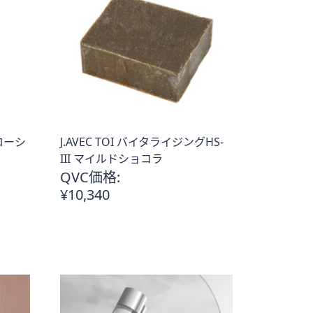
トローシ
J.AVEC TOI バイタライジングHS-
III マイルドショコラ
QVC価格:
¥10,340