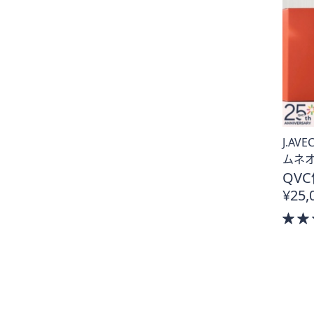
J.A
ムネオ
QVC
¥25,