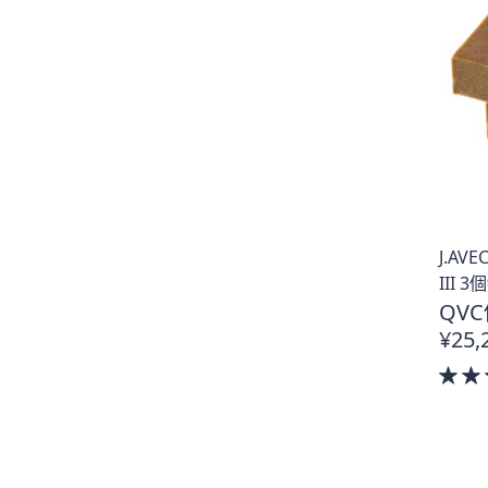
J.AV
III 
QVC
¥25,