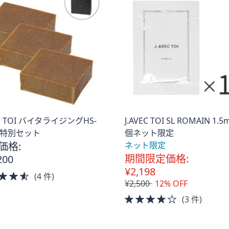
EC TOI バイタライジングHS-
J.AVEC TOI SL ROMAIN 1.5
3個特別セット
個ネット限定
価格:
ネット限定
期間限定価格:
200
¥2,198
4.5
(4 件)
¥2,500
12% OFF
of
4.0
(3 件)
5
of
Stars
5