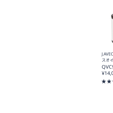
J.A
スオイ
QVC
¥14,