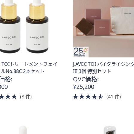
VEC TOIトリートメントフェイ
J.AVEC TOI バイタライジング
ルNo.88C 2本セット
III 3個 特別セット
価格:
QVC価格:
000
¥25,200
5.0
4.5
(8 件)
(41 件)
of
of
5
5
Stars
Stars