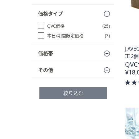
る
プ
し
価格タイプ
て
QVC価格
(25)
閲
覧
本日/期間限定価格
(3)
で
J.AV
き
価格帯
III 
ま
QVC
す
その他
¥18,
絞り込む