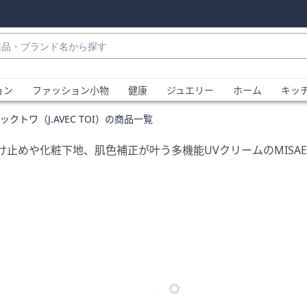
・
ョン
ファッション小物
健康
ジュエリー
ホーム
キッ
クトワ（J.AVEC TOI）の商品一覧
めや化粧下地、肌色補正が叶う多機能UVクリームのMISAEL(
、