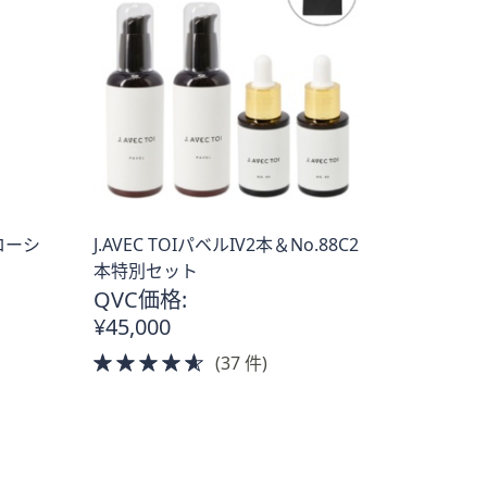
トローシ
J.AVEC TOIパベルIV2本＆No.88C2
本特別セット
QVC価格:
¥45,000
4.5
(37 件)
of
5
Stars