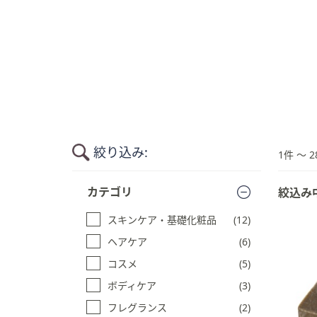
キ
ー
ま
た
は
タ
ッ
チ
デ
絞り込み:
1件 〜 2
バ
イ
商
カテゴリ
絞込み
ス
品
一
で
スキンケア・基礎化粧品
(12)
覧
左
に
ヘアケア
(6)
右
ス
に
コスメ
(5)
キ
ス
ッ
ボディケア
(3)
ワ
プ
フレグランス
(2)
イ
す