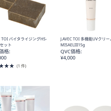
EC TOI バイタライジングHS-
J.AVEC TOI 多機能UVクリ
2個セット
MISAELIII15g
価格:
QVC価格:
。
000
¥4,000
5.0
(1 件)
of
5
Stars