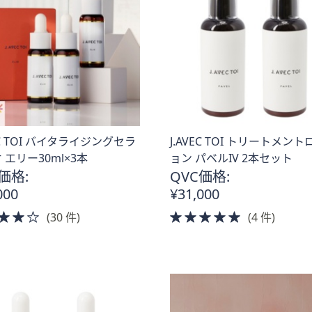
VEC TOI バイタライジングセラ
J.AVEC TOI トリートメン
 エリー30ml×3本
ョン パベルIV 2本セット
価格:
QVC価格:
000
¥31,000
4.0
5.0
(30 件)
(4 件)
of
of
5
5
Stars
Stars