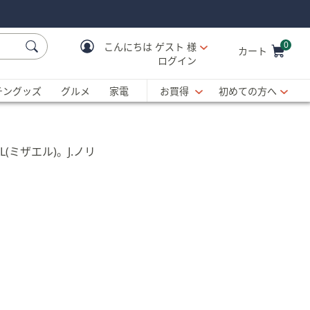
0
こんにちは
ゲスト 様
カート
ログイン
Cart is Empty
C
チングッズ
グルメ
家電
お買得
初めての方へ
ミザエル)。J.ノリ