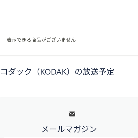
矢
印
キ
ー
ま
表示できる商品がございません
た
は
タ
ッ
コダック（KODAK）の放送予定
チ
デ
バ
イ
フ
ス
で
ッ
左
タ
右
メールマガジン
ー
に