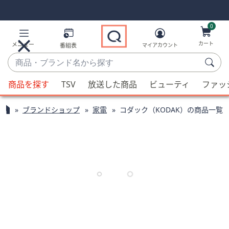
Skip
Skip
Navigation
Navigation
Links
Links2
0
カート
メニュー
番組表
マイアカウント
商
品・
候
ブ
商品を探す
TSV
放送した商品
ビューティ
ファッ
補
ラ
が
ン
ブランドショップ
家電
コダック（KODAK）の商品一覧
利
ド
用
名
可
か
能
ら
な
探
場
す
合、
上
下
の