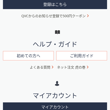
ス
メ
登録はこちら
ワ
ニ
イ
QVCからのお知らせ登録で500円クーポン
ュ
プ
し
ー
て
と
閲
イ
覧
ヘルプ・ガイド
で
ン
き
フ
初めての方へ
ご利用ガイド
ま
ォ
す。
よくある質問
ネット注文 虎の巻
メ
ー
シ
マイアカウント
ョ
ン
マイアカウント