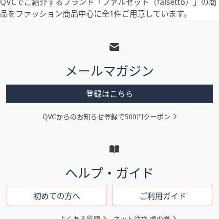
QVCでご紹介するブランド「ファルセット（falsetto）」の商
品をファッション商品中心に全1件ご用意しています。
フ
ッ
タ
メールマガジン
ー
メ
登録はこちら
ニ
QVCからのお知らせ登録で500円クーポン
ュ
ー
と
イ
ヘルプ・ガイド
ン
フ
初めての方へ
ご利用ガイド
ォ
よくある質問
ネット注文 虎の巻