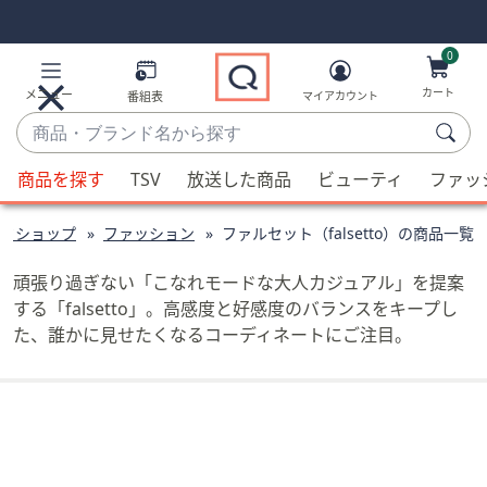
Skip
Skip
Navigation
Navigation
Links
Links2
0
カート
メニュー
番組表
マイアカウント
商
品・
候
ブ
商品を探す
TSV
放送した商品
ビューティ
ファッ
補
ラ
が
ン
ドショップ
ファッション
ファルセット（falsetto）の商品一覧
利
ド
用
名
頑張り過ぎない「こなれモードな大人カジュアル」を提案
可
か
する「falsetto」。高感度と好感度のバランスをキープし
能
ら
た、誰かに見せたくなるコーディネートにご注目。
な
探
場
す
合、
上
下
の