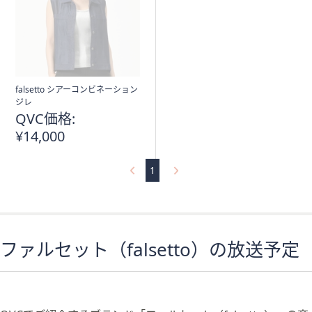
ス
ワ
イ
プ
し
て
falsetto シアーコンビネーション
閲
ジレ
QVC価格:
覧
で
¥14,000
き
ま
1
す。
ファルセット（falsetto）の放送予定