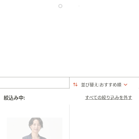
矢
印
キ
ー
ま
た
は
タ
ッ
チ
デ
並び替え:
おすすめ順
バ
イ
絞込み中:
すべての絞り込みを外す
ス
で
左
右
に