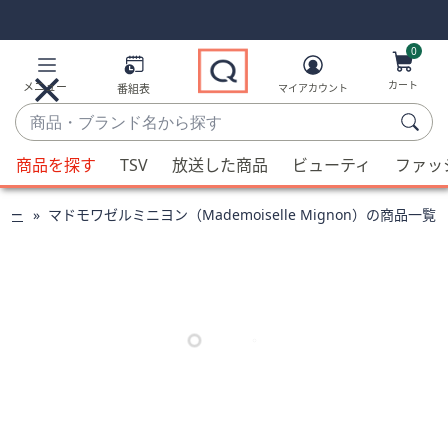
Skip
Skip
Navigation
Navigation
Links
Links2
0
カート
メニュー
番組表
マイアカウント
商
品・
候
ブ
商品を探す
TSV
放送した商品
ビューティ
ファッ
補
ラ
が
ン
リー
マドモワゼルミニヨン（Mademoiselle Mignon）の商品一覧
利
ド
用
名
可
か
能
ら
な
探
場
す
合、
上
下
の