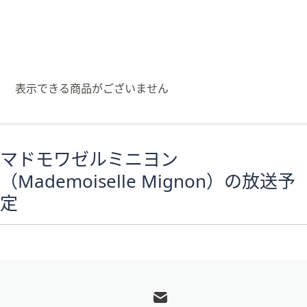
矢
印
キ
ー
ま
表示できる商品がございません
た
は
タ
ッ
マドモワゼルミニヨン
チ
（Mademoiselle Mignon）の放送予
デ
バ
定
イ
ス
で
左
フ
右
ッ
に