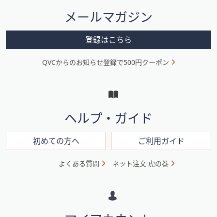
ス
タ
ワ
メールマガジン
ー
イ
メ
プ
登録はこちら
し
ニ
て
QVCからのお知らせ登録で500円クーポン
ュ
閲
ー
覧
で
と
き
イ
ヘルプ・ガイド
ま
ン
す。
フ
初めての方へ
ご利用ガイド
ォ
よくある質問
ネット注文 虎の巻
メ
ー
シ