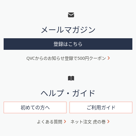
ス
フ
ワ
ッ
イ
タ
プ
メールマガジン
し
ー
て
メ
閲
登録はこちら
ニ
覧
で
QVCからのお知らせ登録で500円クーポン
ュ
き
ー
ま
と
す。
イ
ヘルプ・ガイド
ン
フ
初めての方へ
ご利用ガイド
ォ
よくある質問
ネット注文 虎の巻
メ