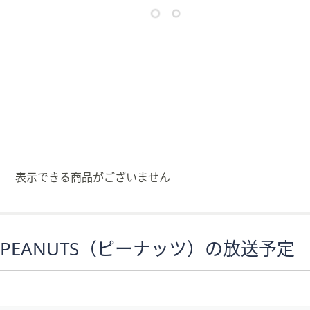
矢
印
キ
ー
ま
た
は
タ
ッ
チ
表示できる商品がございません
デ
バ
イ
ス
PEANUTS（ピーナッツ）の放送予定
で
左
右
に