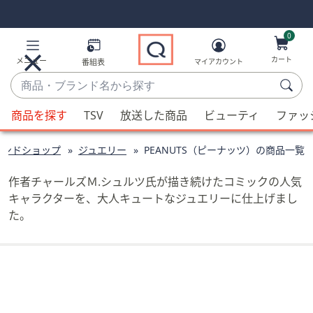
Skip
Skip
Navigation
Navigation
Links
Links2
0
カート
メニュー
番組表
マイアカウント
商
品・
候
ブ
商品を探す
TSV
放送した商品
ビューティ
ファッ
補
ラ
が
ン
ランドショップ
ジュエリー
PEANUTS（ピーナッツ）の商品一覧
利
ド
用
名
作者チャールズＭ.シュルツ氏が描き続けたコミックの人気
可
か
キャラクターを、大人キュートなジュエリーに仕上げまし
能
ら
た。
な
探
場
す
合、
上
下
の