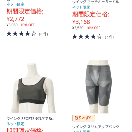
ウイング マッチミーガードル
ネット限定
ネット限定
期間限定価格:
期間限定価格:
¥2,772
¥3,168
¥3,080
10% OFF
¥3,520
10% OFF
4.0
(8 件)
4.0
(2 件)
of
of
5
5
Stars
Stars
残りわずか
ウイング SPORTSゆれケアBra
ネット限定
ウイング スリムアップパンツ
期間限定価格: