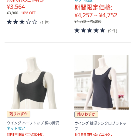
ネット限定
¥3,564
期間限定価格:
¥3,960
10% OFF
¥4,257 ~ ¥4,752
3.0
¥4,730 ~ ¥5,280
(1 件)
of
5.0
(9 件)
5
of
Stars
5
Stars
残りわずか
残りわずか
ウイング ハーフトップ 綿の贅沢
ウイング 綿混シンクロブラトッ
ネット限定
プ
期間限定価格: