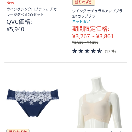
残りわずか
New
ウイングシンクロブラトップ カ
ウイング ナチュラルアップブラ
ラーが選べる2点セット
3/4カップブラ
QVC価格:
ネット限定
期間限定価格:
¥5,940
¥3,267 ~ ¥3,861
¥3,630 ~ ¥4,290
4.5
(17 件)
of
5
Stars