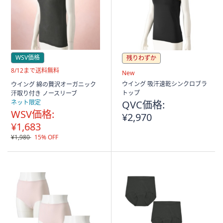
ス
ワ
イ
プ
し
WSV価格
残りわずか
て
送
8/12まで送料無料
閲
New
料
覧
ウイング 吸汗速乾シンクロブラ
ウイング 綿の贅沢オーガニック
無
トップ
汗取り付き ノースリーブ
で
料
ネット限定
QVC価格:
き
WSV価格:
¥2,970
ま
¥1,683
す。
¥1,980
15% OFF