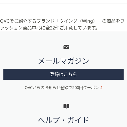
QVCでご紹介するブランド「ウイング（Wing）」の商品をフ
ァッション商品中心に全22件ご用意しています。
フ
ッ
タ
メールマガジン
ー
メ
登録はこちら
ニ
QVCからのお知らせ登録で500円クーポン
ュ
ー
と
イ
ヘルプ・ガイド
ン