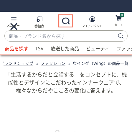
Skip
Skip
Navigation
Navigation
Links
Links2
0
カート
メニュー
番組表
マイアカウント
商
品・
候
ブ
商品を探す
TSV
放送した商品
ビューティ
ファッ
補
ラ
が
ン
ブランドショップ
ファッション
ウイング（Wing）の商品一覧
利
ド
用
「生活するからだと会話する」をコンセプトに、機
名
可
能性とデザインにこだわったインナーウェアで、
か
能
様々なからだやこころの変化に答えます。
ら
な
探
場
す
合、
上
下
の