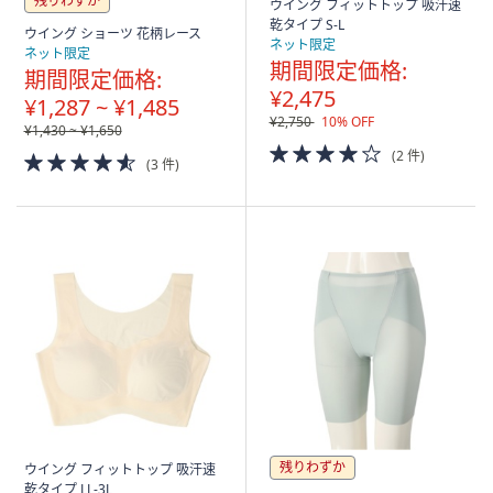
残りわずか
ウイング フィットトップ 吸汗速
乾タイプ S-L
ウイング ショーツ 花柄レース
ネット限定
ネット限定
期間限定価格:
期間限定価格:
¥2,475
¥1,287 ~ ¥1,485
¥2,750
10% OFF
¥1,430 ~ ¥1,650
4.0
(2 件)
4.5
(3 件)
of
of
5
5
Stars
Stars
残りわずか
ウイング フィットトップ 吸汗速
乾タイプ LL-3L