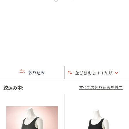
矢
印
キ
ー
ま
た
は
タ
ッ
チ
絞り込み
並び替え:
おすすめ順
デ
バ
絞込み中:
イ
すべての絞り込みを外す
ス
で
左
右
に