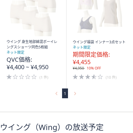
ウイング 身生地部綿混ボーイレ
ウイング福袋 インナー3点セット
ングスショーツ同色5枚組
ネット限定
ネット限定
期間限定価格:
QVC価格:
¥4,455
¥4,400 ~ ¥4,950
¥4,950
10% OFF
1.0
3.5
(1 件)
(10 件)
of
of
5
5
Stars
Stars
1
ウイング（Wing）の放送予定