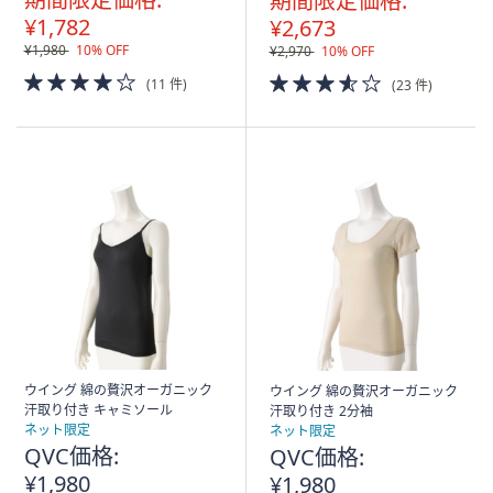
期間限定価格:
¥1,782
¥2,673
¥1,980
10% OFF
¥2,970
10% OFF
4.0
3.5
(11 件)
(23 件)
of
of
5
5
Stars
Stars
ウイング 綿の贅沢オーガニック
ウイング 綿の贅沢オーガニック
汗取り付き キャミソール
汗取り付き 2分袖
ネット限定
ネット限定
QVC価格:
QVC価格:
¥1,980
¥1,980