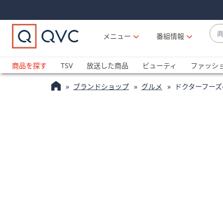
Skip
Skip
Navigation
Navigation
Links
Links2
商
メニュー
番組情報
品
候
ブ
補
ラ
商品を探す
TSV
放送した商品
ビューティ
ファッシ
が
ン
利
ブランドショップ
グルメ
ドクターフーズ
ド
用
名
可
か
能
ら
な
探
場
す
合
上
下
の
矢
印