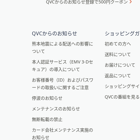
QVCからのお知らせ登録で500円クーポン
ュ
プ
ー
し
て
と
閲
イ
QVCからのお知らせ
ショッピングガ
覧
ン
で
熊本地震による配送への影響に
初めての方へ
き
ついて
フ
送料について
ま
本人認証サービス（EMV 3-Dセ
ォ
お届けについて
す
キュア）の導入について
メ
返品について
お客様番号（ID）およびパスワ
ー
ショッピングサイ
ードの取扱いに関するご注意
シ
QVCの番組を見
停波のお知らせ
ョ
メンテナンスのお知らせ
ン
無断転載の禁止
カード会社メンテナンス実施の
お知らせ