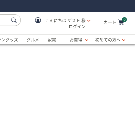
0
こんにちは
ゲスト 様
カート
ログイン
Cart is Empty
C
チングッズ
グルメ
家電
お買得
初めての方へ