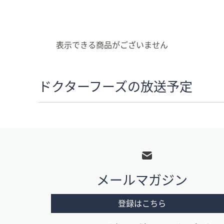
キ
ー
ま
た
表示できる商品がございません
は
タ
ッ
ドクターフーズの放送予定
チ
デ
バ
イ
フ
ス
ッ
で
左
タ
右
メールマガジン
ー
に
メ
ス
登録はこちら
ワ
ニ
イ