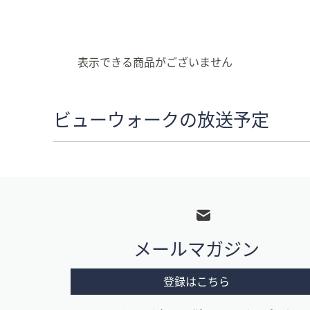
キ
ー
ま
た
表示できる商品がございません
は
タ
ッ
ビューウォークの放送予定
チ
デ
バ
イ
フ
ス
ッ
で
左
タ
右
メールマガジン
ー
に
メ
ス
登録はこちら
ワ
ニ
イ