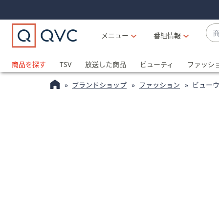
Skip
Skip
Navigation
Navigation
Links
Links2
商
メニュー
番組情報
品
候
ブ
補
ラ
商品を探す
TSV
放送した商品
ビューティ
ファッシ
が
ン
利
ブランドショップ
ファッション
ビュー
ド
用
名
可
か
能
ら
な
探
場
す
合
上
下
の
矢
印