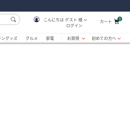
0
こんにちは
ゲスト 様
カート
ログイン
Cart is Empty
C
チングッズ
グルメ
家電
お買得
初めての方へ