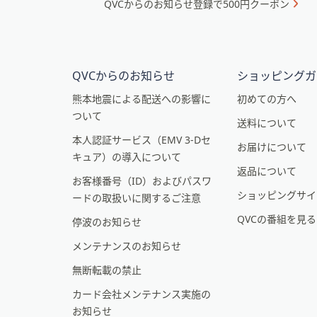
QVCからのお知らせ登録で500円クーポン
ュ
プ
ー
し
て
と
閲
イ
QVCからのお知らせ
ショッピングガ
覧
ン
で
熊本地震による配送への影響に
初めての方へ
き
ついて
フ
送料について
ま
本人認証サービス（EMV 3-Dセ
ォ
お届けについて
す
キュア）の導入について
メ
返品について
お客様番号（ID）およびパスワ
ー
ショッピングサイ
ードの取扱いに関するご注意
シ
QVCの番組を見
停波のお知らせ
ョ
メンテナンスのお知らせ
ン
無断転載の禁止
カード会社メンテナンス実施の
お知らせ