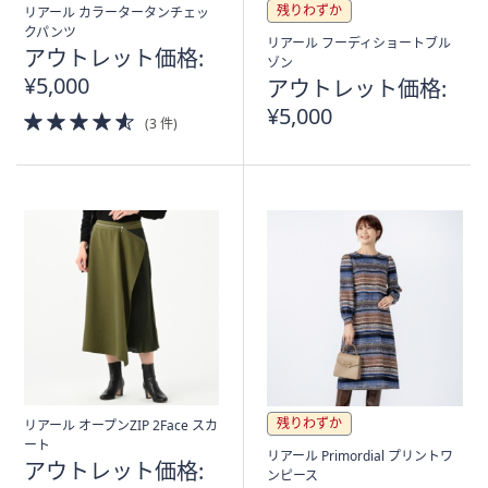
ス
残りわずか
リアール カラータータンチェッ
ワ
クパンツ
リアール フーディショートブル
イ
アウトレット価格:
ゾン
プ
¥5,000
アウトレット価格:
し
¥5,000
4.5
(3 件)
て
of
閲
5
Stars
覧
で
き
ま
す。
残りわずか
リアール オープンZIP 2Face スカ
ート
リアール Primordial プリントワ
アウトレット価格:
ンピース