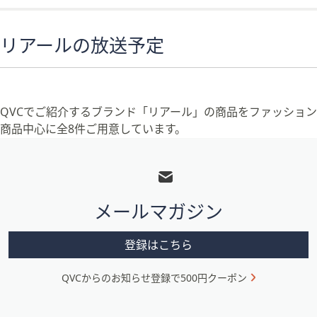
リアールの放送予定
QVCでご紹介するブランド「リアール」の商品をファッション
商品中心に全8件ご用意しています。
フ
ッ
タ
メールマガジン
ー
メ
登録はこちら
ニ
QVCからのお知らせ登録で500円クーポン
ュ
ー