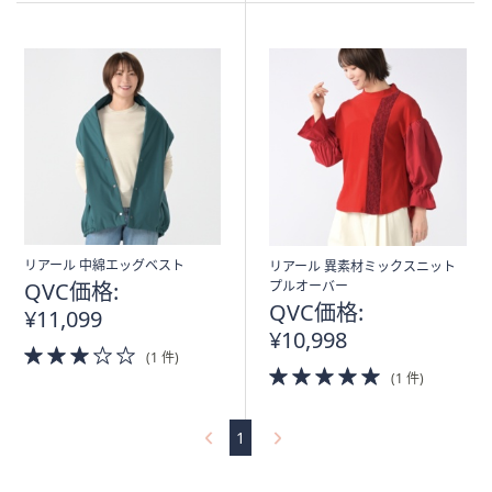
リアール 中綿エッグベスト
リアール 異素材ミックスニット
QVC価格:
プルオーバー
QVC価格:
¥11,099
¥10,998
3.0
(1 件)
of
5.0
(1 件)
5
of
Stars
5
Stars
1