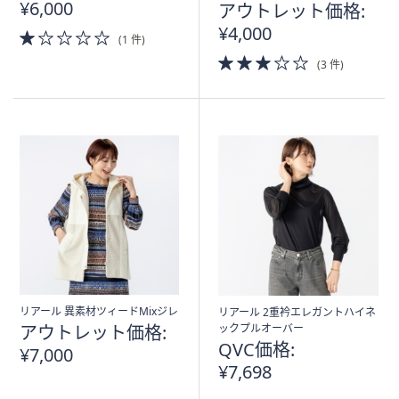
¥6,000
アウトレット価格:
¥4,000
1.0
(1 件)
of
3.0
(3 件)
5
of
Stars
5
Stars
リアール 異素材ツィードMixジレ
リアール 2重衿エレガントハイネ
アウトレット価格:
ックプルオーバー
QVC価格:
¥7,000
¥7,698