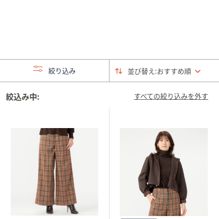
矢
印
キ
ー
ま
た
絞り込み
並び替え:
おすすめ順
は
タ
絞込み中:
すべての絞り込みを外す
ッ
チ
デ
バ
イ
ス
で
左
右
に