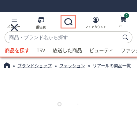
Skip
Skip
Navigation
Navigation
Links
Links2
0
カート
メニュー
番組表
マイアカウント
商
品・
候
ブ
商品を探す
TSV
放送した商品
ビューティ
ファッ
補
ラ
が
ン
ブランドショップ
ファッション
リアールの商品一覧
利
ド
用
名
可
か
能
ら
な
探
場
す
合、
上
下
の