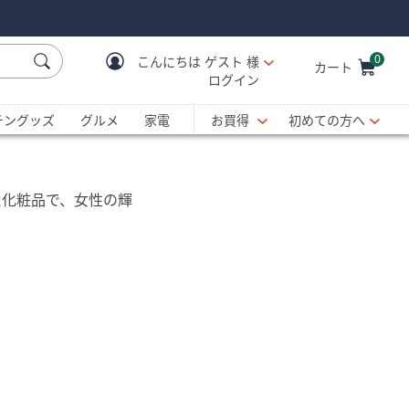
0
こんにちは
ゲスト 様
カート
ログイン
Cart is Empty
C
チングッズ
グルメ
家電
お買得
初めての方へ
た化粧品で、女性の輝