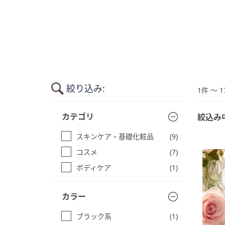
キ
ー
ま
た
は
タ
ッ
絞り込み:
チ
1件 〜 1
デ
商
バ
カテゴリ
絞込み
品
イ
一
スキンケア・基礎化粧品
(9)
ス
覧
で
に
コスメ
(7)
ス
左
ボディケア
(1)
キ
右
ッ
に
プ
カラー
ス
す
ワ
る
ブラック系
(1)
イ