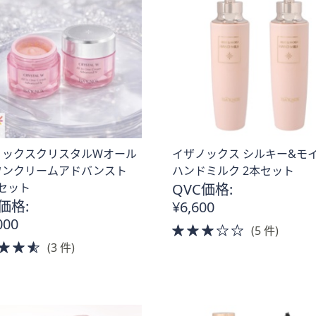
ノックスクリスタルWオール
イザノックス シルキー&モ
ワンクリームアドバンスト
ハンドミルク 2本セット
個セット
QVC価格:
価格:
¥6,600
000
3.0
(5 件)
4.5
of
(3 件)
of
5
5
Stars
Stars