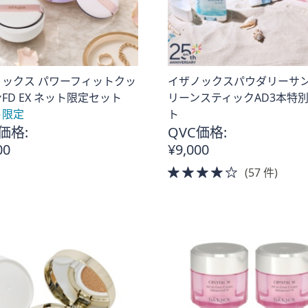
ノックス パワーフィットクッ
イザノックスパウダリーサ
FD EX ネット限定セット
リーンスティックAD3本特
ト限定
ト
価格:
QVC価格:
。
00
¥9,000
4.0
(57 件)
of
5
Stars