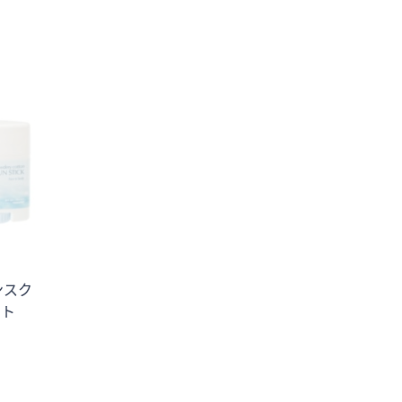
5
Stars
ンスク
ット