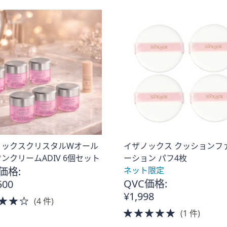
Stars
ノックスクリスタルWオール
イザノックス クッションフ
ンクリームADIV 6個セット
ーション パフ4枚
価格:
ネット限定
QVC価格:
500
¥1,998
4.0
(4 件)
of
5.0
(1 件)
5
of