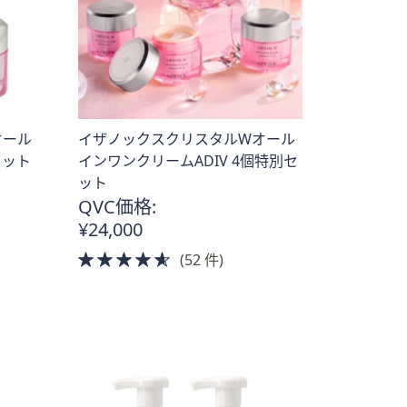
オール
イザノックスクリスタルWオール
セット
インワンクリームADIV 4個特別セ
ット
QVC価格:
¥24,000
4.5
(52 件)
of
5
Stars