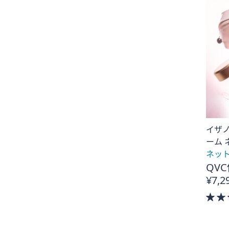
イザノ
ーム 
ネッ
QVC
¥7,2