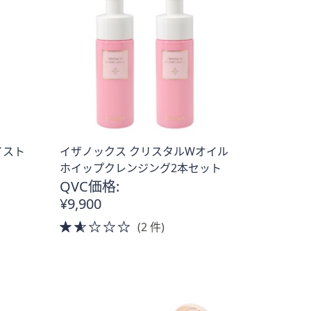
イスト
イザノックス クリスタルWオイル
ホイップクレンジング2本セット
QVC価格:
¥9,900
1.5
(2 件)
of
5
Stars