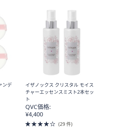
ァンデ
イザノックス クリスタル モイス
チャーエッセンスミスト2本セッ
ト
QVC価格:
¥4,400
4.0
(29 件)
of