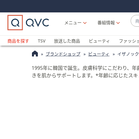
Skip
Skip
Navigation
Navigation
Links
Links2
商
メニュー
番組情報
品
候
ブ
補
ラ
商品を探す
TSV
放送した商品
ビューティ
ファッシ
が
ン
利
ブランドショップ
ビューティ
イザノック
ド
用
名
可
1995年に韓国で誕生。皮膚科学にこだわり、
か
能
きを肌からサポートします。*年齢に応じたスキ
ら
な
探
場
す
合
上
下
の
矢
印