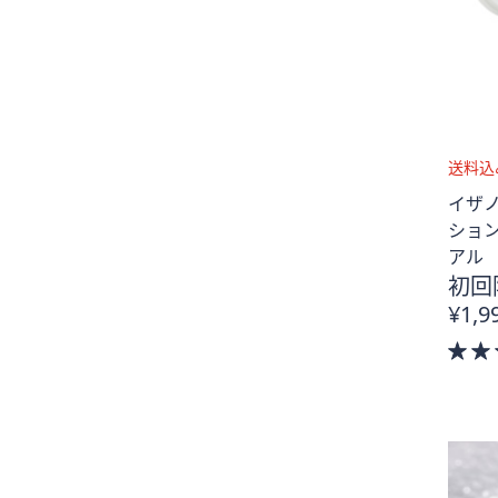
送
イザ
料
ション
込
アル
み
初回
¥1,9