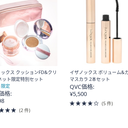
ックス クッションFD&クリ
イザノックス ボリューム&
ネット限定特別セット
マスカラ 2本セット
ト限定
QVC価格:
価格:
¥5,500
98
4.0
(5 件)
5.0
of
(2 件)
of
5
5
Stars