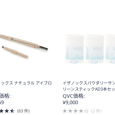
Stars
5
Stars
ックス ナチュラル アイブロ
イザノックスパウダリーサ
リーンスティックAD3本セ
価格:
QVC価格:
59
¥9,000
4.5
4.0
(63 件)
(2 件)