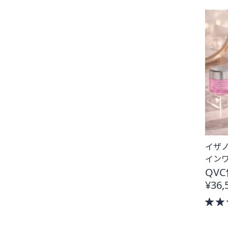
イザ
インワ
QVC
¥36,