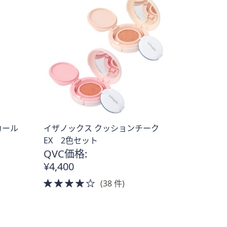
カール
イザノックス クッションチーク
EX 2色セット
QVC価格:
¥4,400
4.0
(38 件)
of
5
Stars