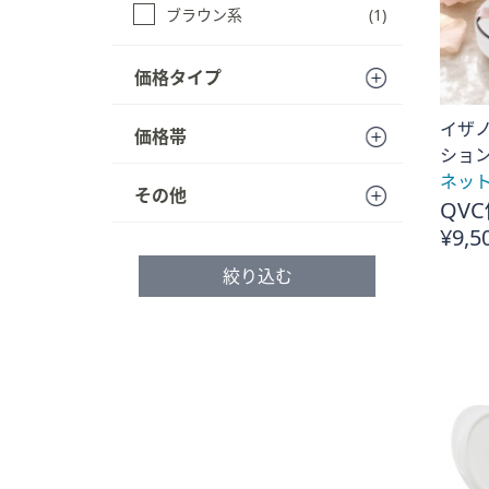
ブラウン系
(1)
プ
し
て
価格タイプ
閲
覧
イザ
価格帯
で
ション
き
ネッ
その他
ま
QVC
す
¥9,5
絞り込む