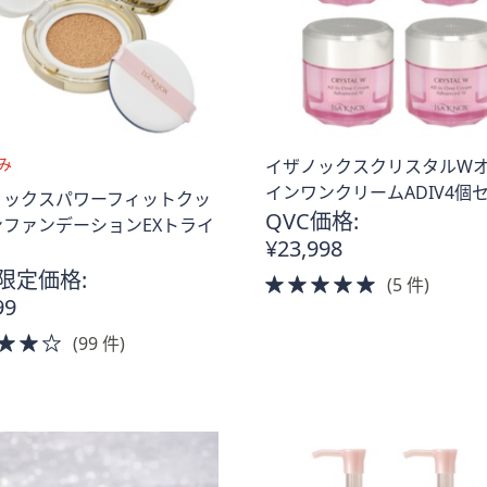
イザノックスクリスタルW
インワンクリームADIV4個
ノックスパワーフィットクッ
QVC価格:
ファンデーションEXトライ
¥23,998
限定価格:
5.0
(5 件)
99
of
5
4.0
(99 件)
Stars
of
5
Stars