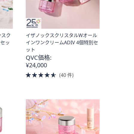
ンスク
イザノックスクリスタルWオール
別セッ
インワンクリームADIV 4個特別セ
ット
QVC価格:
¥24,000
4.5
(40 件)
of
5
Stars