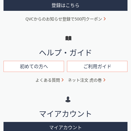
ス
メ
登録はこちら
ワ
ニ
イ
QVCからのお知らせ登録で500円クーポン
ュ
プ
し
ー
て
と
閲
イ
覧
ヘルプ・ガイド
で
ン
き
フ
初めての方へ
ご利用ガイド
ま
ォ
す。
よくある質問
ネット注文 虎の巻
メ
ー
シ
マイアカウント
ョ
ン
マイアカウント