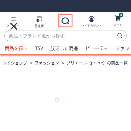
Skip
Skip
Navigation
Navigation
Links
Links2
0
カート
メニュー
番組表
マイアカウント
商
品・
候
ブ
商品を探す
TSV
放送した商品
ビューティ
ファッ
補
ラ
が
ン
ランドショップ
ファッション
プリエール（priere）の商品一覧
利
ド
用
名
可
か
能
ら
な
探
場
す
合、
上
下
の