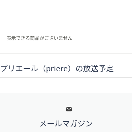
矢
印
キ
ー
ま
表示できる商品がございません
た
は
タ
ッ
プリエール（priere）の放送予定
チ
デ
バ
イ
フ
ス
で
ッ
左
タ
右
メールマガジン
ー
に