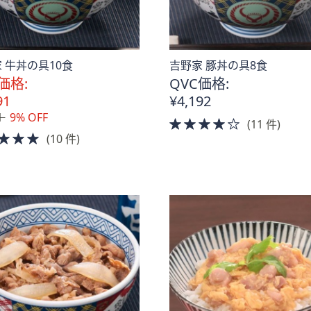
 牛丼の具10食
吉野家 豚丼の具8食
価格:
QVC価格:
91
¥4,192
1
9% OFF
4.0
(11 件)
5.0
(10 件)
of
。
of
5
5
Stars
Stars