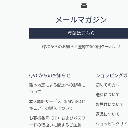
ッ
タ
メールマガジン
ー
メ
登録はこちら
ニ
QVCからのお知らせ登録で500円クーポン
ュ
ー
と
イ
QVCからのお知らせ
ショッピングガ
ン
熊本地震による配送への影響に
初めての方へ
ついて
フ
送料について
本人認証サービス（EMV 3-Dセ
ォ
お届けについて
キュア）の導入について
メ
返品について
お客様番号（ID）およびパスワ
ー
ショッピングサイ
ードの取扱いに関するご注意