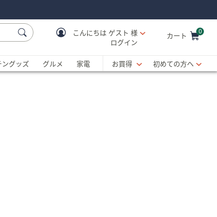
0
こんにちは
ゲスト 様
カート
ログイン
Cart is Empty
C
チングッズ
グルメ
家電
お買得
初めての方へ