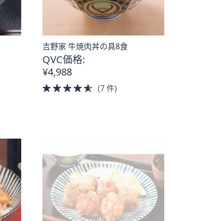
吉野家 牛焼肉丼の具8食
QVC価格:
¥4,988
4.5
(7 件)
of
5
Stars