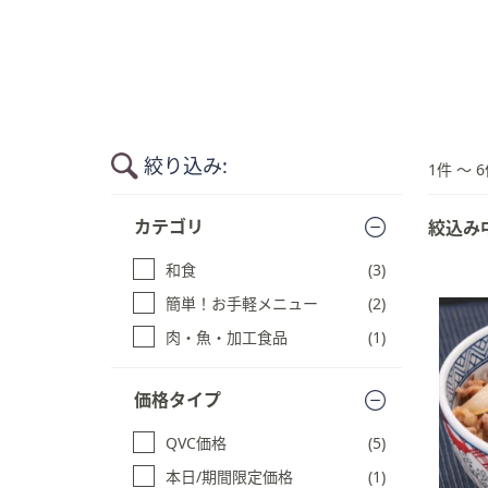
キ
ー
ま
た
は
タ
絞り込み:
ッ
1件 〜 6
チ
商
デ
カテゴリ
絞込み
品
バ
一
和食
(3)
イ
覧
ス
に
簡単！お手軽メニュー
(2)
ス
で
肉・魚・加工食品
(1)
キ
左
ッ
右
プ
価格タイプ
に
す
ス
る
QVC価格
(5)
ワ
本日/期間限定価格
(1)
イ