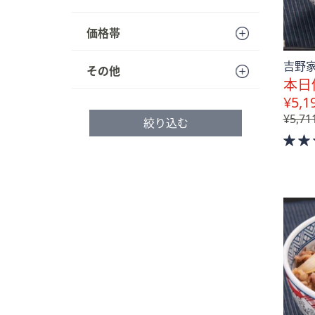
プ
し
価格帯
て
閲
吉野家
その他
覧
本日
で
¥5,1
き
¥5,71
絞り込む
ま
す