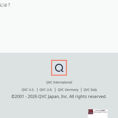
るには？
QVC International
QVC U.S.
QVC U.K.
QVC Germany
QVC Italy
©2001 - 2026 QVC Japan, Inc. All rights reserved.