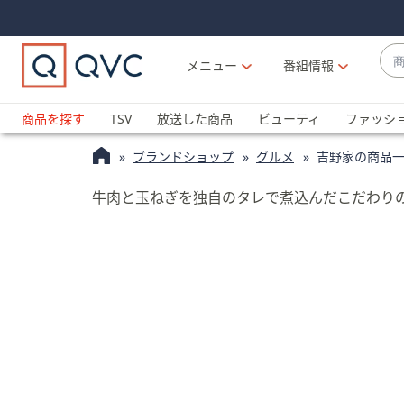
Skip
Skip
Navigation
Navigation
Links
Links2
商
メニュー
番組情報
品
候
ブ
補
ラ
商品を探す
TSV
放送した商品
ビューティ
ファッシ
が
ン
利
ブランドショップ
グルメ
吉野家の商品
ド
用
名
可
牛肉と玉ねぎを独自のタレで煮込んだこだわり
か
能
ら
な
探
場
す
合
上
下
の
矢
印