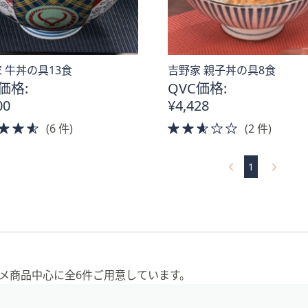
 牛丼の具13食
吉野家 親子丼の具8食
価格:
QVC価格:
00
¥4,428
4.5
2.5
(6 件)
(2 件)
of
of
5
5
1
Stars
Stars
メ商品中心に全6件ご用意しています。