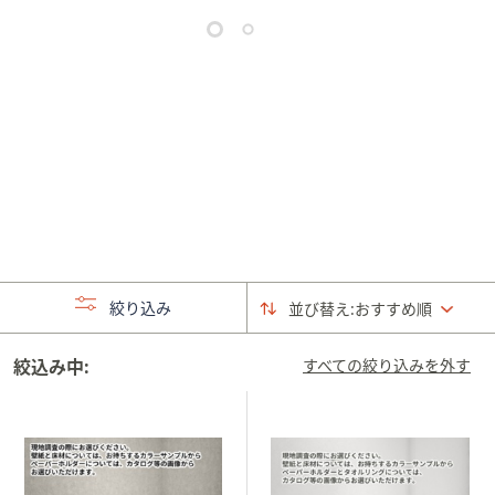
矢
印
キ
ー
ま
た
は
タ
ッ
チ
デ
絞り込み
バ
並び替え:
おすすめ順
イ
ス
絞込み中:
すべての絞り込みを外す
で
左
右
に