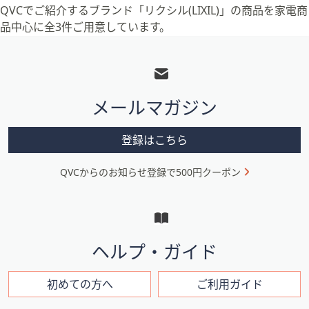
QVCでご紹介するブランド「リクシル(LIXIL)」の商品を家電商
品中心に全3件ご用意しています。
フ
ッ
タ
メールマガジン
ー
メ
登録はこちら
ニ
QVCからのお知らせ登録で500円クーポン
ュ
ー
と
イ
ヘルプ・ガイド
ン
フ
初めての方へ
ご利用ガイド