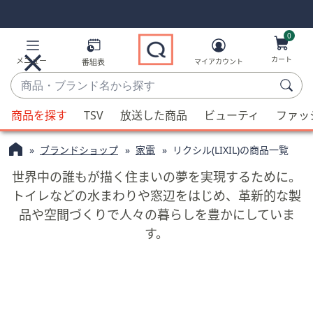
Skip
Skip
Navigation
Navigation
Links
Links2
0
カート
メニュー
番組表
マイアカウント
商
品・
候
ブ
商品を探す
TSV
放送した商品
ビューティ
ファッ
補
ラ
が
ン
ブランドショップ
家電
リクシル(LIXIL)の商品一覧
利
ド
用
世界中の誰もが描く住まいの夢を実現するために。
名
可
トイレなどの水まわりや窓辺をはじめ、革新的な製
か
能
品や空間づくりで人々の暮らしを豊かにしていま
ら
な
探
す。
場
す
合、
上
下
の