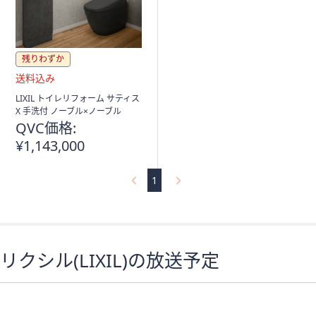
残りわずか
送
LIXIL トイレリフォーム サティス
料
X 手洗付 ノーブル×ノーブル
込
QVC価格:
み
¥1,143,000
1
リクシル(LIXIL)の放送予定