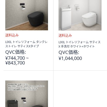
ス
ワ
イ
プ
し
て
閲
覧
送
送
LIXIL トイレリフォーム タンクレ
LIXIL トイレリフォーム サティス
料
料
で
ストイレ サティスXタイプ
X 手洗付 ホワイト×ホワイト
込
込
QVC価格:
QVC価格:
き
み
み
¥744,700 ~
ま
¥1,044,000
¥843,700
す。