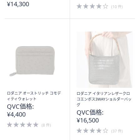
¥14,300
4.0
(10 件)
of
5
Stars
ロダニア オーストリッチ コモデ
ロダニア イタリアンレザークロ
ィティウォレット
コエンボス3WAYショルダーバッ
QVC価格:
グ
QVC価格:
¥4,400
¥16,500
5.0
(8 件)
of
4.0
(37 件)
5
of
Stars