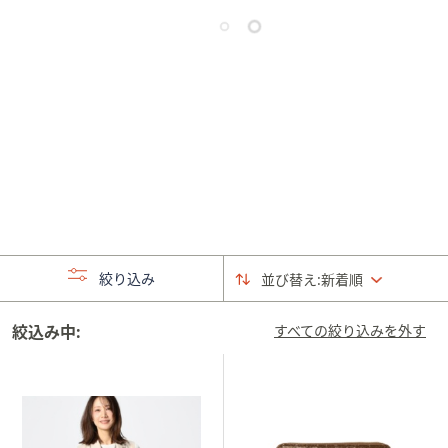
矢
印
キ
ー
ま
た
は
タ
ッ
チ
デ
絞り込み
バ
並び替え:
新着順
イ
ス
絞込み中:
すべての絞り込みを外す
で
左
右
に