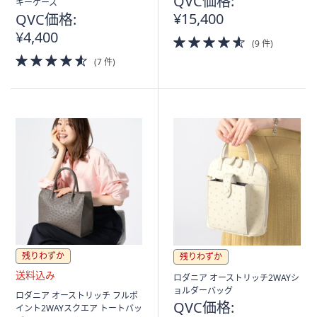
QVC価格:
キーケース
¥15,400
QVC価格:
¥4,400
4.5
(9 件)
of
4.5
(7 件)
5
of
Stars
5
Stars
残りわずか
残りわずか
ロダニア オーストリッチ2WAYシ
ョルダーバッグ
送
ロダニア オーストリッチ フルポ
QVC価格:
料
イント2WAYスクエア トートバッ