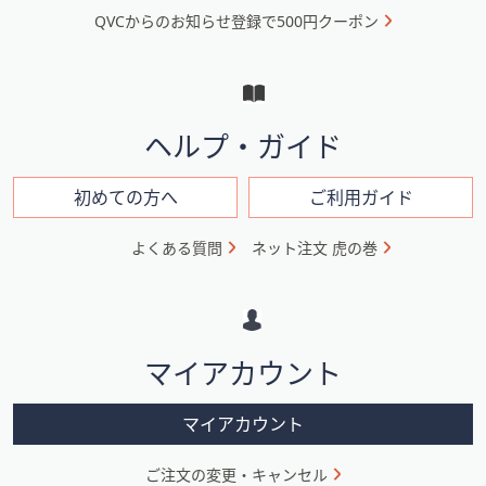
QVCからのお知らせ登録で500円クーポン
ュ
ー
と
イ
ヘルプ・ガイド
ン
フ
初めての方へ
ご利用ガイド
ォ
よくある質問
ネット注文 虎の巻
メ
ー
シ
マイアカウント
ョ
ン
マイアカウント
ご注文の変更・キャンセル