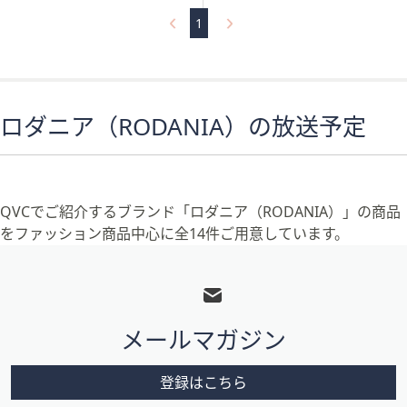
5
Stars
1
ロダニア（RODANIA）の放送予定
QVCでご紹介するブランド「ロダニア（RODANIA）」の商品
をファッション商品中心に全14件ご用意しています。
フ
ッ
タ
メールマガジン
ー
メ
登録はこちら
ニ