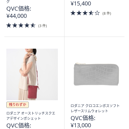
込
グ
¥15,400
み
QVC価格:
3.5
(8 件)
¥44,000
of
5
4.5
(3 件)
Stars
of
5
Stars
残りわずか
ロダニア クロコエンボスソフト
レザースリムウォレット
ロダニア オーストリッチスクエ
QVC価格:
アデザインポシェット
¥13,000
QVC価格: