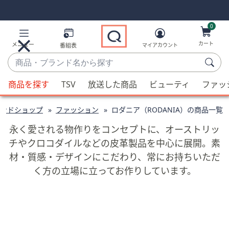
Skip
Skip
Navigation
Navigation
Links
Links2
0
カート
メニュー
番組表
マイアカウント
商
品・
候
ブ
商品を探す
TSV
放送した商品
ビューティ
ファッ
補
ラ
が
ン
ンドショップ
ファッション
ロダニア（RODANIA）の商品一覧
利
ド
用
永く愛される物作りをコンセプトに、オーストリッ
名
可
チやクロコダイルなどの皮革製品を中心に展開。素
か
能
材・質感・デザインにこだわり、常にお持ちいただ
ら
な
探
く方の立場に立ってお作りしています。
場
す
合、
上
下
の