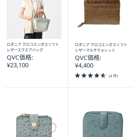
ス
ワ
イ
プ
し
て
閲
ロダニア クロコエンボスソフト
ロダニア クロコエンボスソフト
レザースクエアバッグ
レザーマルチウォレット
覧
QVC価格:
QVC価格:
で
¥23,100
¥4,400
き
ま
4.5
(4 件)
of
す。
5
Stars