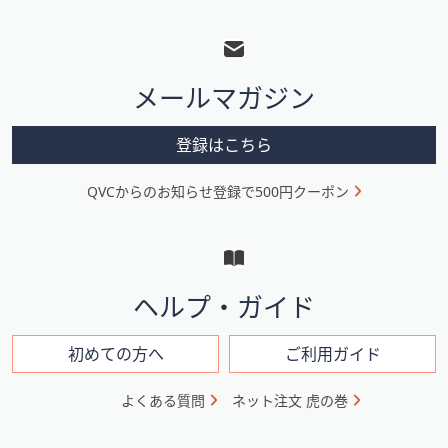
フ
ッ
タ
メールマガジン
ー
メ
登録はこちら
ニ
QVCからのお知らせ登録で500円クーポン
ュ
ー
と
イ
ヘルプ・ガイド
ン
フ
初めての方へ
ご利用ガイド
ォ
よくある質問
ネット注文 虎の巻
メ