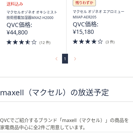
ス
残りわずか
ワ
送
マクセル オゾネオ エアロミュー
マクセルオゾネオ オキシミスト
イ
料
MXAP-AER205
技術搭載加湿器MXAZ-H2000
プ
込
QVC価格:
QVC価格:
み
し
¥15,180
¥44,800
て
4.0
3.5
(3 件)
閲
(12 件)
of
of
覧
5
5
Stars
で
Stars
1
き
ま
す。
maxell（マクセル）の放送予定
QVCでご紹介するブランド「maxell（マクセル）」の商品を
家電商品中心に全2件ご用意しています。