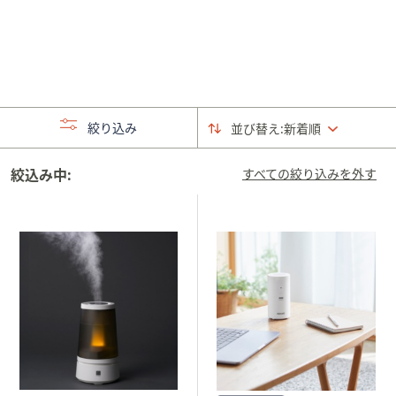
矢
印
キ
ー
ま
た
絞り込み
並び替え:
新着順
は
タ
絞込み中:
すべての絞り込みを外す
ッ
チ
デ
バ
イ
ス
で
左
右
に