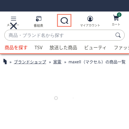
Skip
Skip
Navigation
Navigation
Links
Links2
0
カート
メニュー
番組表
マイアカウント
商
品・
候
ブ
商品を探す
TSV
放送した商品
ビューティ
ファッ
補
ラ
が
ン
ブランドショップ
家電
maxell（マクセル）の商品一覧
利
ド
用
名
可
か
能
ら
な
探
場
す
合、
上
下
の